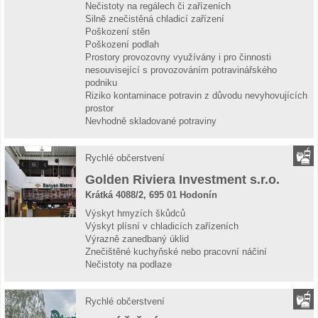
Nečistoty na regálech či zařízeních
Silně znečistěná chladicí zařízení
Poškození stěn
Poškození podlah
Prostory provozovny využívány i pro činnosti
nesouvisející s provozováním potravinářského
podniku
Riziko kontaminace potravin z důvodu nevyhovujících
prostor
Nevhodně skladované potraviny
Rychlé občerstvení
Golden Riviera Investment s.r.o.
Krátká 4088/2, 695 01 Hodonín
Výskyt hmyzích škůdců
Výskyt plísní v chladicích zařízeních
Výrazně zanedbaný úklid
Znečištěné kuchyňské nebo pracovní náčiní
Nečistoty na podlaze
Rychlé občerstvení