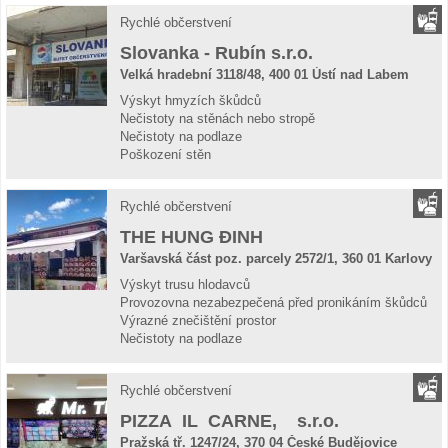
Rychlé občerstvení
Slovanka - Rubín s.r.o.
Velká hradební 3118/48, 400 01 Ústí nad Labem
Výskyt hmyzích škůdců
Nečistoty na stěnách nebo stropě
Nečistoty na podlaze
Poškození stěn
Rychlé občerstvení
THE HUNG ĐINH
Varšavská část poz. parcely 2572/1, 360 01 Karlovy
Vary
Výskyt trusu hlodavců
Provozovna nezabezpečená před pronikáním škůdců
Výrazné znečištění prostor
Nečistoty na podlaze
Rychlé občerstvení
PIZZA IL CARNE, s.r.o.
Pražská tř. 1247/24, 370 04 České Budějovice