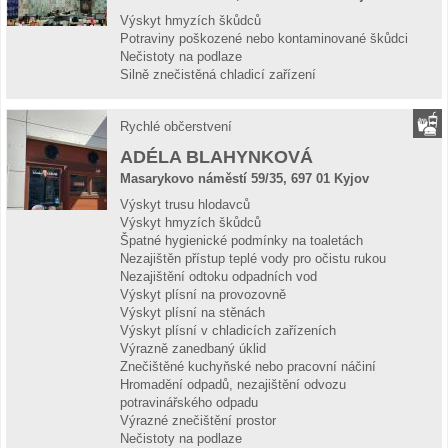
Výskyt hmyzích škůdců
Potraviny poškozené nebo kontaminované škůdci
Nečistoty na podlaze
Silně znečistěná chladicí zařízení
Rychlé občerstvení
ADÉLA BLAHYNKOVÁ
Masarykovo náměstí 59/35, 697 01 Kyjov
Výskyt trusu hlodavců
Výskyt hmyzích škůdců
Špatné hygienické podmínky na toaletách
Nezajištěn přístup teplé vody pro očistu rukou
Nezajištění odtoku odpadních vod
Výskyt plísní na provozovně
Výskyt plísní na stěnách
Výskyt plísní v chladicích zařízeních
Výrazně zanedbaný úklid
Znečištěné kuchyňské nebo pracovní náčiní
Hromadění odpadů, nezajištění odvozu
potravinářského odpadu
Výrazné znečištění prostor
Nečistoty na podlaze