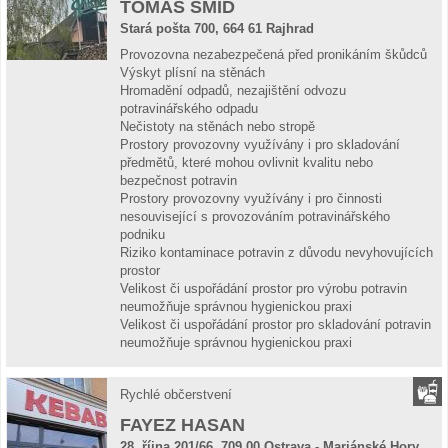
TOMÁŠ ŠMÍD
Stará pošta 700, 664 61 Rajhrad
Provozovna nezabezpečená před pronikáním škůdců
Výskyt plísní na stěnách
Hromadění odpadů, nezajištění odvozu
potravinářského odpadu
Nečistoty na stěnách nebo stropě
Prostory provozovny využívány i pro skladování
předmětů, které mohou ovlivnit kvalitu nebo
bezpečnost potravin
Prostory provozovny využívány i pro činnosti
nesouvisející s provozováním potravinářského
podniku
Riziko kontaminace potravin z důvodu nevyhovujících
prostor
Velikost či uspořádání prostor pro výrobu potravin
neumožňuje správnou hygienickou praxi
Velikost či uspořádání prostor pro skladování potravin
neumožňuje správnou hygienickou praxi
Rychlé občerstvení
FAYEZ HASAN
28. října 201/66, 709 00 Ostrava - Mariánské Hory