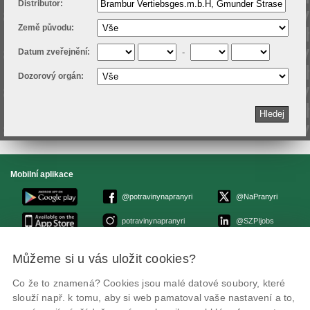
Distributor:
Země původu:
Datum zveřejnění:
-
Dozorový orgán:
Mobilní aplikace
@potravinynapranyri
@NaPranyri
potravinynapranyri
@SZPIjobs
Můžeme si u vás uložit cookies?
© Státní zemědělská a potravinářská inspekce 2026
.
Květná 15, 603 00 Brno,
epodatelna
szpi.gov.cz
Co že to znamená? Cookies jsou malé datové soubory, které
ID datové schránky: avraiqg
slouží např. k tomu, aby si web pamatoval vaše nastavení a to,
IČO: 75014149, DIČ: CZ75014149
Zásady ochrany soukromí
Nastavení cookies