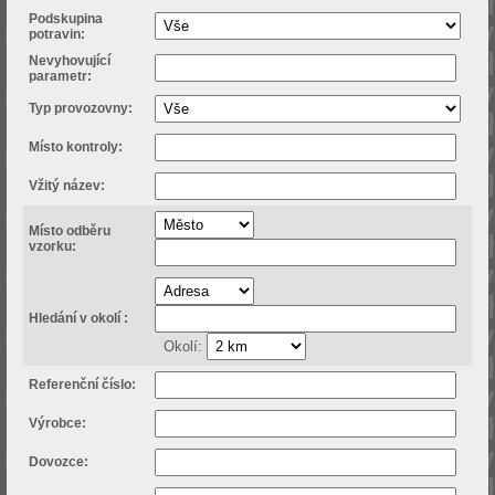
Podskupina
potravin:
Nevyhovující
parametr:
Typ provozovny:
Místo kontroly:
Vžitý název:
Místo odběru
vzorku:
Hledání v okolí :
Okolí:
Referenční číslo:
Výrobce:
Dovozce: