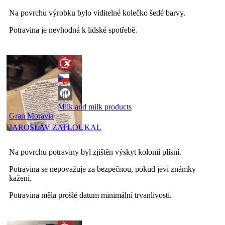
Na povrchu výrobku bylo viditelné kolečko šedé barvy.
Potravina je nevhodná k lidské spotřebě.
Milk and milk products
Gran Moravia
JAROSLAV ZATLOUKAL
Na povrchu potraviny byl zjištěn výskyt kolonií plísní.
Potravina se nepovažuje za bezpečnou, pokud jeví známky
kažení.
Potravina měla prošlé datum minimální trvanlivosti.