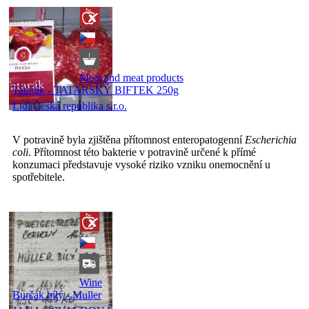
Meat and meat products
Tatarák - TATARSKÝ BIFTEK 250g
Lidl Česká republika s.r.o.
V potravině byla zjištěna přítomnost enteropatogenní
Escherichia
coli
. Přítomnost této bakterie v potravině určené k přímé
konzumaci představuje vysoké riziko vzniku onemocnění u
spotřebitele.​
Wine
Burčák bílý - Muller