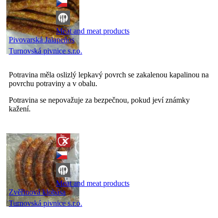
Meat and meat products
Pivovarská Jalapeňos
Turnovská pivnice s.r.o.
Potravina měla oslizlý lepkavý povrch se zakalenou kapalinou na
povrchu potraviny a v obalu.
Potravina se nepovažuje za bezpečnou, pokud jeví známky
kažení.
Meat and meat products
Zvěřinová klobása
Turnovská pivnice s.r.o.