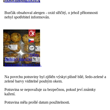
JANA OSVALDOVÁ
Burčák obsahoval alergen - oxid siřičitý, o jehož přítomnosti
nebyl spotřebitel informován.
Dishes
Špekový knedlíky
Turnovská pivnice s.r.o.
Na povrchu potraviny byl zjištěn výskyt plísně bílé, šedo-zelené a
zelené barvy viditelné pouhým okem.
Potravina se nepovažuje za bezpečnou, pokud jeví známky
kažení.
Potravina měla prošlé datum použitelnosti.