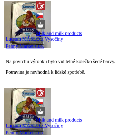
Milk and milk products
Lacrum MÁSLO z Vysočiny
Penny Market s.r.o.
Na povrchu výrobku bylo viditelné kolečko šedé barvy.
Potravina je nevhodná k lidské spotřebě.
Milk and milk products
Lacrum MÁSLO z Vysočiny
Penny Market s.r.o.