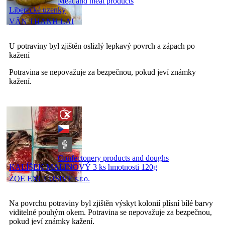
Meat and meat products
Liberecké uzenky
VĂN THANH LAI
U potraviny byl zjištěn oslizlý lepkavý povrch a zápach po
kažení
Potravina se nepovažuje za bezpečnou, pokud jeví známky
kažení.
Confectonery products and doughs
KALÍŠEK MALINOVÝ 3 ks hmotnosti 120g
ZOE EXCLUSIVE s.r.o.
Na povrchu potraviny byl zjištěn výskyt kolonií plísní bílé barvy
viditelné pouhým okem. Potravina se nepovažuje za bezpečnou,
pokud jeví známky kažení.