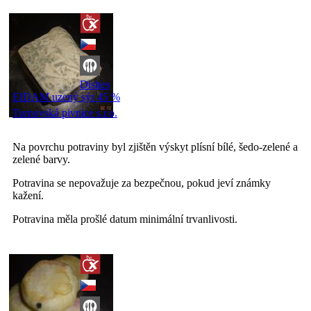
Dishes
EIDAM uzený sýr 45 %
Turnovská pivnice s.r.o.
Na povrchu potraviny byl zjištěn výskyt plísní bílé, šedo-zelené a
zelené barvy.
Potravina se nepovažuje za bezpečnou, pokud jeví známky
kažení.
Potravina měla prošlé datum minimální trvanlivosti.