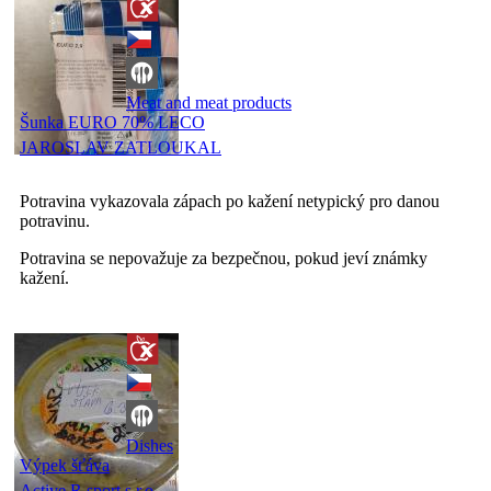
Meat and meat products
Šunka EURO 70% LECO
JAROSLAV ZATLOUKAL
Potravina vykazovala zápach po kažení netypický pro danou
potravinu.
Potravina se nepovažuje za bezpečnou, pokud jeví známky
kažení.
Dishes
Výpek šťáva
Active R sport s.r.o.