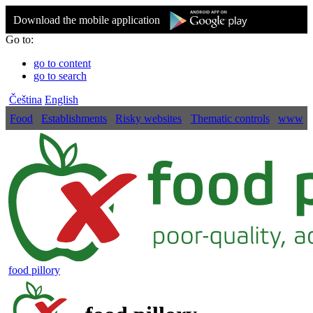
Download the mobile application
Go to:
go to content
go to search
Čeština
English
Food
Establishments
Risky websites
Thematic controls
www
food pillory