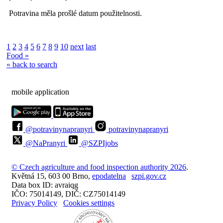
Potravina měla prošlé datum použitelnosti.
1
2
3
4
5
6
7
8
9
10
next
last
Food »
« back to search
mobile application
@potravinynapranyri
potravinynapranyri
@NaPranyri
@SZPIjobs
© Czech agriculture and food inspection authority 2026
.
Květná 15, 603 00 Brno,
epodatelna
szpi.gov.cz
Data box ID: avraiqg
IČO: 75014149, DIČ: CZ75014149
Privacy Policy
Cookies settings