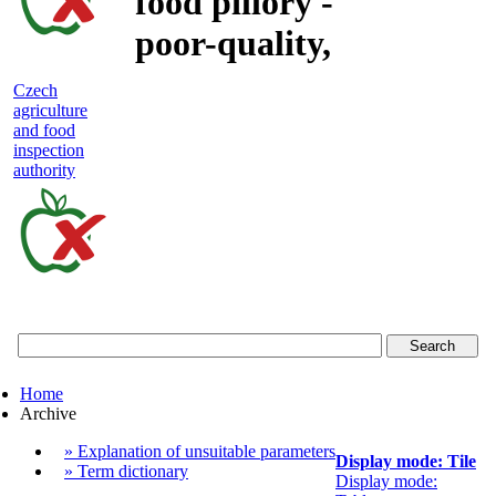
food pillory -
poor-quality,
adulterated
Czech
agriculture
and unsafe
and food
inspection
food
authority
Czech
agriculture
and
food
Home
inspection
Archive
authority
» Explanation of unsuitable parameters
Display mode: Tile
» Term dictionary
Display mode: