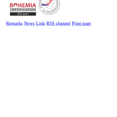
Remarks
News
Link
RSS channel
Print page