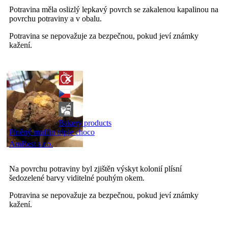
Potravina měla oslizlý lepkavý povrch se zakalenou kapalinou na
povrchu potraviny a v obalu.
Potravina se nepovažuje za bezpečnou, pokud jeví známky
kažení.
Bakery products
Plněný muffin triple choco
AmRest s.r.o.
Na povrchu potraviny byl zjištěn výskyt kolonií plísní
šedozelené barvy viditelné pouhým okem.
Potravina se nepovažuje za bezpečnou, pokud jeví známky
kažení.