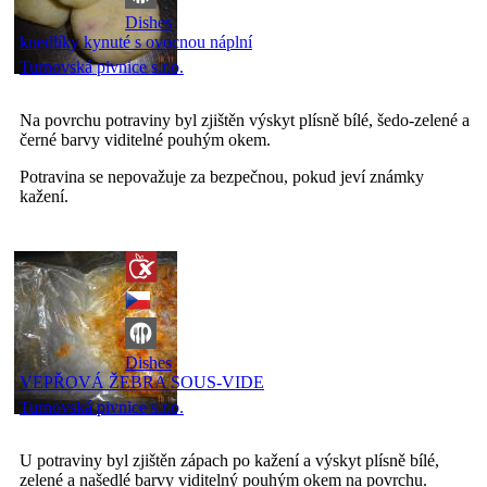
Dishes
knedlíky kynuté s ovocnou náplní
Turnovská pivnice s.r.o.
Na povrchu potraviny byl zjištěn výskyt plísně bílé, šedo-zelené a
černé barvy viditelné pouhým okem.
Potravina se nepovažuje za bezpečnou, pokud jeví známky
kažení.
Dishes
VEPŘOVÁ ŽEBRA SOUS-VIDE
Turnovská pivnice s.r.o.
U potraviny byl zjištěn zápach po kažení a výskyt plísně bílé,
zelené a našedlé barvy viditelný pouhým okem na povrchu.