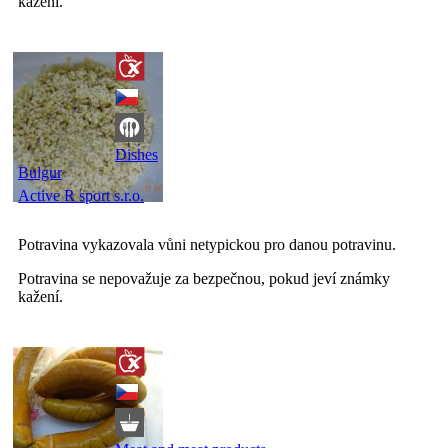
kažení.
Dishes
Bulgur
Active R sport s.r.o.
Potravina vykazovala vůni netypickou pro danou potravinu.
Potravina se nepovažuje za bezpečnou, pokud jeví známky
kažení.