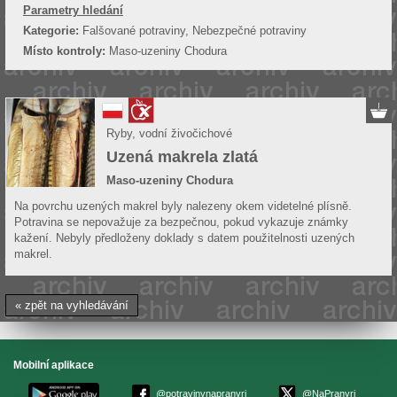
Parametry hledání
Kategorie:
Falšované potraviny, Nebezpečné potraviny
Místo kontroly:
Maso-uzeniny Chodura
Ryby, vodní živočichové
Uzená makrela zlatá
Maso-uzeniny Chodura
Na povrchu uzených makrel byly nalezeny okem videtelné plísně.
Potravina se nepovažuje za bezpečnou, pokud vykazuje známky
kažení. Nebyly předloženy doklady s datem použitelnosti uzených
makrel.
« zpět na vyhledávání
Mobilní aplikace
@potravinynapranyri
@NaPranyri