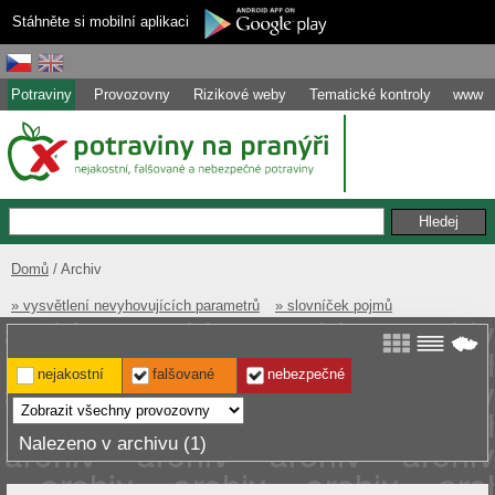
Stáhněte si mobilní aplikaci
Potraviny
Provozovny
Rizikové weby
Tematické kontroly
www
Domů
Archiv
» vysvětlení nevyhovujících parametrů
» slovníček pojmů
nejakostní
falšované
nebezpečné
Nalezeno v archivu (1)