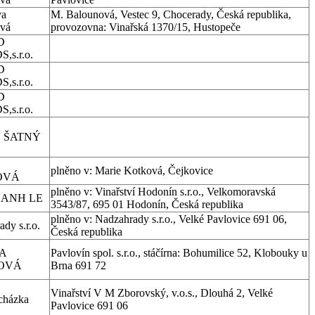
va
M. Balounová, Vestec 9, Chocerady, Česká republika,
vá
provozovna: Vinařská 1370/15, Hustopeče
D
,s.r.o.
D
,s.r.o.
D
,s.r.o.
 ŠATNÝ
plněno v: Marie Kotková, Čejkovice
OVÁ
plněno v: Vinařství Hodonín s.r.o., Velkomoravská
HANH LE
3543/87, 695 01 Hodonín, Česká republika
plněno v: Nadzahrady s.r.o., Velké Pavlovice 691 06,
dy s.r.o.
Česká republika
A
Pavlovín spol. s.r.o., stáčírna: Bohumilice 52, Klobouky u
OVÁ
Brna 691 72
Vinařství V M Zborovský, v.o.s., Dlouhá 2, Velké
ocházka
Pavlovice 691 06