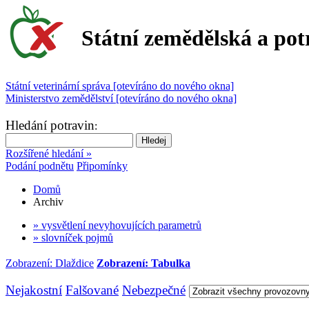
Státní zemědělská a pot
Státní veterinární správa [otevíráno do nového okna]
Ministerstvo zemědělství [otevíráno do nového okna]
Hledání potravin
:
Rozšířené hledání »
Podání podnětu
Připomínky
Domů
Archiv
» vysvětlení nevyhovujících parametrů
» slovníček pojmů
Zobrazení: Dlaždice
Zobrazení: Tabulka
Nejakostní
Falšované
Nebezpečné