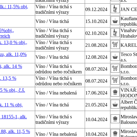
tradičními výrazy
a.s.
.: 11,5% obj,
Víno / Vína tichá s
09.12.2024
JAN C
tradičními výrazy
Kauflan
Víno / Vína tichá
15.10.2024
republika
5%obj.,
Víno / Vína tichá s
Vinařstv
02.10.2024
reich
tradičními výrazy
Hrabalov
. 13,0 % obj.,
Víno / Vína tichá s
21.08.2024
KAREL
tradičními výrazy
ku, alk. 11,0%
Tesco S
Víno / Vína tichá
12.08.2024
a.s.
, alk. 14 %
Víno / Vína tichá s
Bombora
08.07.2024
odrůdou nebo ročníkem
s.r.o.
. 13,5 %
Víno / Vína tichá s
Bombora
08.07.2024
odrůdou nebo ročníkem
s.r.o.
 % obj., č.š.
VINAŘ
Víno / Vína nebalená
17.06.2024
HODONÍ
Albert 
k. 11 % obj.
Víno / Vína tichá
21.05.2024
republika
 18155-1, alk.
Víno / Vína tichá s
Mirosla
10.04.2024
tradičními výrazy
Balouno
88, alk. 11,5 %
Mirosla
Víno / Vína nebalená
10.04.2024
Balouno