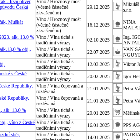
 - Irsai oliver,
Víno / Hroznový mošt
Mikuláš 
ě původu Česká
(včetně částečně
29.12.2025
s.r.o.
zkvašeného)
Víno / Hroznový mošt
čák, Muškát
NINA
(včetně částečně
16.12.2025
MALA
zkvašeného)
2023, alk. 13,0 %
Víno / Vína tichá s
Ing. IG
02.10.2025
tradičními výrazy
ANTA
lk.13,0 % obj.,
Víno / Vína tichá s
VAN S
22.07.2025
tradičními výrazy
NGUY
Víno / Vína tichá s
bj.
12.03.2025
Viktor Ju
tradičními výrazy
mské s České
Víno / Vína tichá s
20.02.2025
Igor He
tradičními výrazy
eské Republiky,
Víno / Vína čepovaná a
21.01.2025
Petra V
rozlévaná
ské Republiky,
Víno / Vína čepovaná a
21.01.2025
Petra V
rozlévaná
, alk. 13,0 %
Víno / Vína tichá s
20.01.2025
Měřínská
tradičními výrazy
bj., víno z České
Víno / Vína tichá s
16.01.2025
PPS AG
tradičními výrazy
ozdní sběr,
Víno / Vína tichá s
PATRIA 
14.01.2025