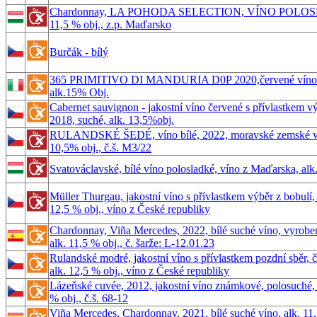
Chardonnay, LA POHODA SELECTION, VÍNO POLOS
11,5 % obj., z.p. Maďarsko
Burčák - bílý
365 PRIMITIVO DI MANDURIA D0P 2020,červené víno 
alk.15% Obj.
Cabernet sauvignon - jakostní víno červené s přívlastkem v
2018, suché, alk. 13,5%obj.
RULANDSKÉ ŠEDÉ, víno bílé, 2022, moravské zemské vín
10,5% obj., č.š. M3/22
Svatováclavské, bílé víno polosladké, víno z Maďarska, alk
Müller Thurgau, jakostní víno s přívlastkem výběr z bobulí, 
12,5 % obj., víno z České republiky
Chardonnay, Viña Mercedes, 2022, bílé suché víno, vyrobe
alk. 11,5 % obj., č. šarže: L-12.01.23
Rulandské modré, jakostní víno s přívlastkem pozdní sběr, 
alk. 12,5 % obj., víno z České republiky
Lázeňské cuvée, 2012, jakostní víno známkové, polosuché, 
% obj., č.š. 68-12
Viña Mercedes, Chardonnay, 2021, bílé suché víno, alk. 11,