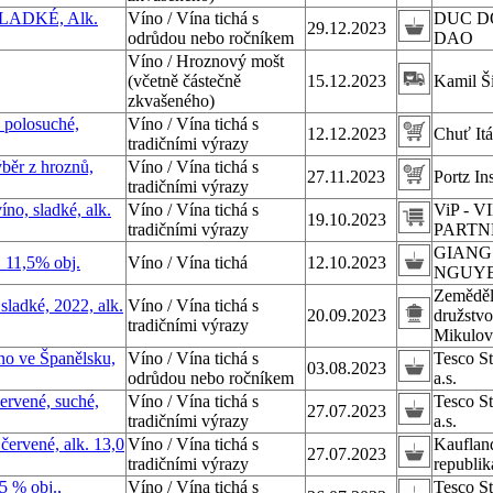
LADKÉ, Alk.
Víno / Vína tichá s
DUC 
29.12.2023
odrůdou nebo ročníkem
DAO
Víno / Hroznový mošt
(včetně částečně
15.12.2023
Kamil Š
zkvašeného)
polosuché,
Víno / Vína tichá s
12.12.2023
Chuť Itál
tradičními výrazy
ýběr z hroznů,
Víno / Vína tichá s
27.11.2023
Portz Ins
tradičními výrazy
o, sladké, alk.
Víno / Vína tichá s
ViP - V
19.10.2023
tradičními výrazy
PARTNER
GIANG
. 11,5% obj.
Víno / Vína tichá
12.10.2023
NGUYE
Zeměděl
sladké, 2022, alk.
Víno / Vína tichá s
20.09.2023
družstvo
tradičními výrazy
Mikulov
no ve Španělsku,
Víno / Vína tichá s
Tesco S
03.08.2023
odrůdou nebo ročníkem
a.s.
červené, suché,
Víno / Vína tichá s
Tesco S
27.07.2023
tradičními výrazy
a.s.
červené, alk. 13,0
Víno / Vína tichá s
Kauflan
27.07.2023
tradičními výrazy
republika
5 % obj.,
Víno / Vína tichá s
Tesco S