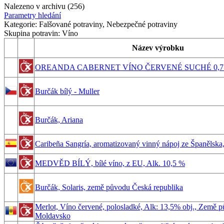
Nalezeno v archivu (256)
Parametry hledání
Kategorie:
Falšované potraviny, Nebezpečné potraviny
Skupina potravin:
Víno
Název výrobku
OREANDA CABERNET VÍNO ČERVENÉ SUCHÉ 0,75
Burčák bílý - Muller
Burčák, Ariana
Caribeña Sangría, aromatizovaný vinný nápoj ze Španělska,
MEDVĚD BÍLÝ, bílé víno, z EU, Alk. 10,5 %
Burčák, Solaris, země původu Česká republika
Merlot, Víno červené, polosladké, Alk: 13,5% obj., Země 
Moldavsko