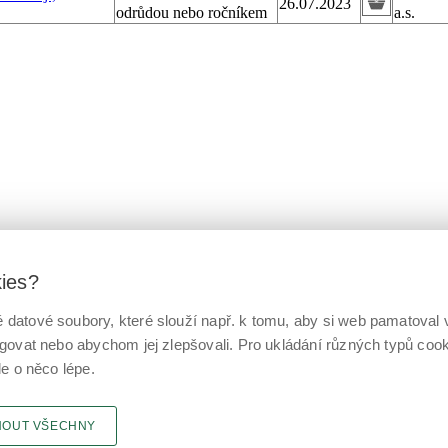
26.07.2023
odrůdou nebo ročníkem
a.s.
kies?
datové soubory, které slouží např. k tomu, aby si web pamatoval v
ngovat nebo abychom jej zlepšovali. Pro ukládání různých typů co
le o něco lépe.
NOUT VŠECHNY