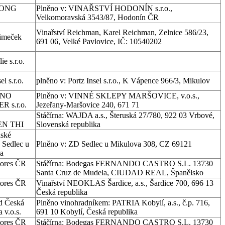
DONG
Plněno v: VINAŘSTVÍ HODONÍN s.r.o.,
Velkomoravská 3543/87, Hodonín ČR
Vinařství Reichman, Karel Reichman, Zelnice 586/23,
imeček
691 06, Velké Pavlovice, IČ: 10540202
ie s.r.o.
el s.r.o.
plněno v: Portz Insel s.r.o., K Vápence 966/3, Mikulov
INO
Plněno v: VINNÉ SKLEPY MARŠOVICE, v.o.s.,
 s.r.o.
Jezeřany-Maršovice 240, 671 71
Stáčírna: WAJDA a.s., Šteruská 27/780, 922 03 Vrbové,
N THI
Slovenská republika
ské
 Sedlec u
Plněno v: ZD Sedlec u Mikulova 308, CZ 69121
a
tores ČR
Stáčírna: Bodegas FERNANDO CASTRO S.L. 13730
Santa Cruz de Mudela, CIUDAD REAL, Španělsko
tores ČR
Vinařství NEOKLAS Šardice, a.s., Šardice 700, 696 13
Česká republika
d Česká
Plněno vinohradníkem: PATRIA Kobylí, a.s., č.p. 716,
 v.o.s.
691 10 Kobylí, Česká republika
tores ČR
Stáčírna: Bodegas FERNANDO CASTRO S.L. 13730