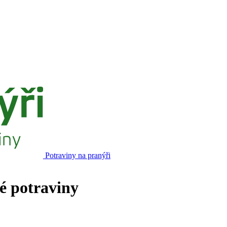
Potraviny na pranýři
né potraviny