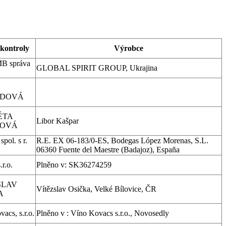
 kontroly
Výrobce
B správa
GLOBAL SPIRIT GROUP, Ukrajina
LDOVÁ
ÉTA
Libor Kašpar
KOVÁ
pol. s r.
R.E. EX 06-183/0-ES, Bodegas López Morenas, S.L.
06360 Fuente del Maestre (Badajoz), España
r.o.
Plněno v: SK36274259
SLAV
Vítězslav Osička, Velké Bílovice, ČR
A
acs, s.r.o.
Plněno v : Víno Kovacs s.r.o., Novosedly