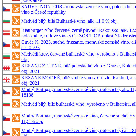
polosladké
SAUVIGNON 2018 - moravské zemské víno, polosuché, alk
víno z České republiky
Medvěd bílý, bílé Bulharské víno, alk. 11,0 % obj.
Blauburger, víno červené, země původu Rakousko, alk. 12,
polosladké, sudové víno s CHZO/CHOP, oblast Niederoster
Cuvée K, 2023, suché, frizzante, moravské zemské víno, alk
č.š. 05/23
Medvědí krev, červené bulharské víno, vyrobeno v Bulhars
obj.
KESANE ZELENÉ, bílé polosladké víno z Gruzie, Kakheti
obj.,2021
KESANE MODRÉ, bílé sladké víno z Gruzie, Kakheti, alk
obj.,2021
Modrý Portugal, moravské zemské víno, polosuché, alk. 11,5
18188
Medvěd bílý, bílé bulharské víno, vyrobeno v Bulharsku, al
Modrý Portugal, moravské zemské víno, červené suché, č.š.
11,5 % obj.
Modrý Portugal, moravské zemské víno, polosuché, č.š. 181
obj.