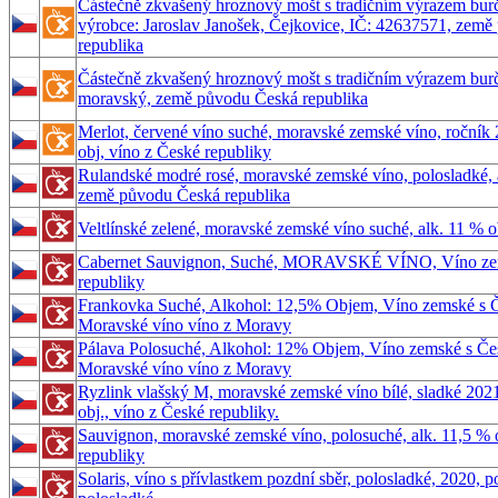
Částečně zkvašený hroznový mošt s tradičním výrazem burčák
výrobce: Jaroslav Janošek, Čejkovice, IČ: 42637571, zem
republika
Částečně zkvašený hroznový mošt s tradičním výrazem bur
moravský, země původu Česká republika
Merlot, červené víno suché, moravské zemské víno, ročník 
obj, víno z České republiky
Rulandské modré rosé, moravské zemské víno, polosladké, a
země původu Česká republika
Veltlínské zelené, moravské zemské víno suché, alk. 11 % o
Cabernet Sauvignon, Suché, MORAVSKÉ VÍNO, Víno ze
republiky
Frankovka Suché, Alkohol: 12,5% Objem, Víno zemské s Č
Moravské víno víno z Moravy
Pálava Polosuché, Alkohol: 12% Objem, Víno zemské s Če
Moravské víno víno z Moravy
Ryzlink vlašský M, moravské zemské víno bílé, sladké 2021
obj., víno z České republiky.
Sauvignon, moravské zemské víno, polosuché, alk. 11,5 % o
republiky
Solaris, víno s přívlastkem pozdní sběr, polosladké, 2020, p