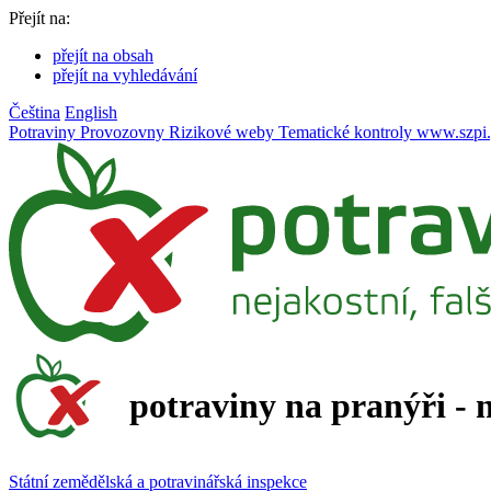
Přejít na:
přejít na obsah
přejít na vyhledávání
Čeština
English
Potraviny
Provozovny
Rizikové weby
Tematické kontroly
www.szpi.
potraviny na pranýři - 
Státní zemědělská a potravinářská inspekce