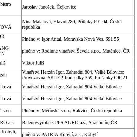
bistro
Jaroslav Janošek, Čejkovice
Nina Malatová, Hlavní 280, Přítluky 691 04, Česká
TOVÁ
republika
OR
Plněno v: Igor Antal, Moravská Nová Ves, 691 55
L
ANG
plněno v: Rodinné vinařství Ševela s.r.o., Mutěnice, ČR
EN
liš
Viktor Juliš
Vinařství Herzán Igor, Zahradní 804, Velké Bílovice;
rzán
Provozovna: SKLEP, Podsedky 359, Prušanky 696 21
álková
Vinařství Herzán Igor, Zahradní 804 Velké Bílovice
álková
Vinařství Herzán Igor, Zahradní 804 Velké Bílovice
 s.r.o.
Plněno v: Měřínská s.r.o., Rakvice, Česká republika
RO a.s.
Baleno/výrobce: PPS AGRO a.s., Strachotín, ČR
Kobylí,
plněno v: PATRIA Kobylí, a.s., Kobylí