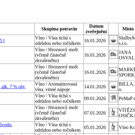
Datum
Skupina potravin
Místo
zveřejnění
Víno / Vína tichá s
SlužbyM
 l
16.01.2026
odrůdou nebo ročníkem
s.r.o.
Víno / Hroznový mošt
JANA
(včetně částečně
16.01.2026
OSVA
zkvašeného)
Víno / Hroznový mošt
MARK
(včetně částečně
16.01.2026
SPOR
zkvašeného)
Víno / Aromatizovaná
BILLA, s
 alk. 7 % obj.
14.01.2026
vína, vinné nápoje
o.
Víno / Vína tichá s
09.01.2026
PeMaP s.
odrůdou nebo ročníkem
Víno / Hroznový mošt
VÍTĚZ
(včetně částečně
07.01.2026
OSIČK
zkvašeného)
původu:
Víno / Vína tichá s
05.01.2026
Víno Kov
odrůdou nebo ročníkem