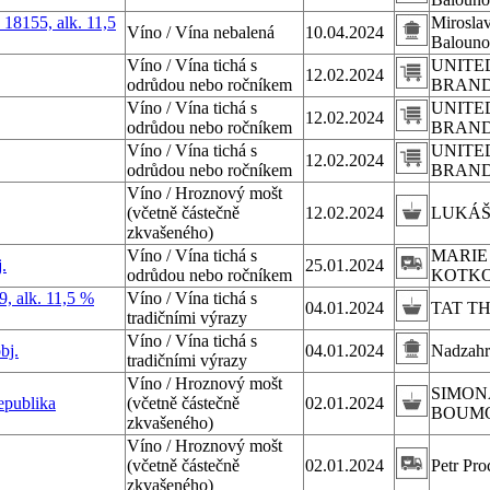
 18155, alk. 11,5
Mirosla
Víno / Vína nebalená
10.04.2024
Balouno
Víno / Vína tichá s
UNITE
12.02.2024
odrůdou nebo ročníkem
BRANDS
Víno / Vína tichá s
UNITE
12.02.2024
odrůdou nebo ročníkem
BRANDS
Víno / Vína tichá s
UNITE
12.02.2024
odrůdou nebo ročníkem
BRANDS
Víno / Hroznový mošt
(včetně částečně
12.02.2024
LUKÁŠ
zkvašeného)
Víno / Vína tichá s
MARIE
.
25.01.2024
odrůdou nebo ročníkem
KOTK
9, alk. 11,5 %
Víno / Vína tichá s
04.01.2024
TAT T
tradičními výrazy
Víno / Vína tichá s
bj.
04.01.2024
Nadzahra
tradičními výrazy
Víno / Hroznový mošt
SIMON
epublika
(včetně částečně
02.01.2024
BOUM
zkvašeného)
Víno / Hroznový mošt
(včetně částečně
02.01.2024
Petr Pr
zkvašeného)