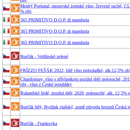
Modrý Portugal, moravské zemské víno, červené suché, č.š.
% obj.
365 PRIMITIVO D.O.P. di manduria
365 PRIMITIVO D.O.P. di manduria
365 PRIMITIVO D.O.P. di manduria
Burčák - Veltlínské zelené
FRÍZZO FEŠÁK 2022, bílé víno polosladké, alk.12,5% obj
Chardonnay, víno s přívlastkem pozdní sběr polosuché, 201
obj., víno z České republiky
Rulandské šedé, pozdní sběr, 2020, polosuché, alk. 12,5% o
Burčák bílý, Ryzlink vlašský, země původu hroznů Česká r
Burčák - Frankovka