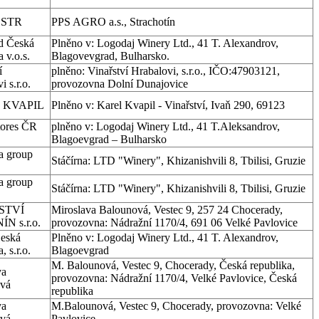
ESTR
PPS AGRO a.s., Strachotín
d Česká
Plněno v: Logodaj Winery Ltd., 41 T. Alexandrov,
 v.o.s.
Blagovevgrad, Bulharsko.
í
plněno: Vinařství Hrabalovi, s.r.o., IČO:47903121,
i s.r.o.
provozovna Dolní Dunajovice
 KVAPIL
Plněno v: Karel Kvapil - Vinařství, Ivaň 290, 69123
tores ČR
plněno v: Logodaj Winery Ltd., 41 T.Aleksandrov,
Blagoevgrad – Bulharsko
 group
Stáčírna: LTD "Winery", Khizanishvili 8, Tbilisi, Gruzie
 group
Stáčírna: LTD "Winery", Khizanishvili 8, Tbilisi, Gruzie
STVÍ
Miroslava Balounová, Vestec 9, 257 24 Chocerady,
N s.r.o.
provozovna: Nádražní 1170/4, 691 06 Velké Pavlovice
Česká
Plněno v: Logodaj Winery Ltd., 41 T. Alexandrov,
, s.r.o.
Blagoevgrad
M. Balounová, Vestec 9, Chocerady, Česká republika,
va
provozovna: Nádražní 1170/4, Velké Pavlovice, Česká
vá
republika
va
M.Balounová, Vestec 9, Chocerady, provozovna: Velké
vá
Pavlovice