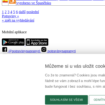
vyrobeno ve Španělsku
1
2
3
4
5
6
další
poslední
Potraviny »
« zpět na vyhledávání
Mobilní aplikace
@potravinynapranyri
potravinynapranyri
@NaPranyri
@SZPIjobs
© Státní zemědělská a potravinářská inspekce 2026
.
Můžeme si u vás uložit coo
Květná 15, 603 00 Brno,
epodatelna
szpi.gov.cz
ID datové schránky: avraiqg
IČO: 75014149, DIČ: CZ75014149
Co že to znamená? Cookies jsou malé 
Zásady ochrany soukromí
Nastavení cookies
řádně se vám zobrazil a mohl lépe fu
bude fungovat i bez souhlasu, s ním a
SOUHLASÍM SE VŠEMI
ODMÍT