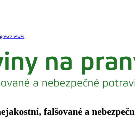
gov.cz
www
nejakostní, falšované a nebezpeč