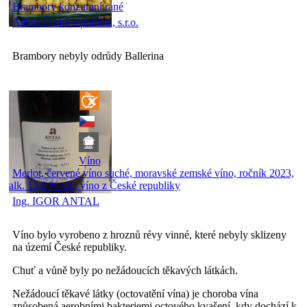
Brambory konzumní rané
Albert Česká republika, s.r.o.
Brambory nebyly odrůdy Ballerina
Víno
Merlot, červené víno suché, moravské zemské víno, ročník 2023,
alk. 13,0 % obj, víno z České republiky
Ing. IGOR ANTAL
Víno bylo vyrobeno z hroznů révy vinné, které nebyly sklizeny
na území České republiky.
Chuť a vůně byly po nežádoucích těkavých látkách.
Nežádoucí těkavé látky (octovatění vína) je choroba vína
způsobená aerobními bakteriemi octového kvašení, kdy dochází k