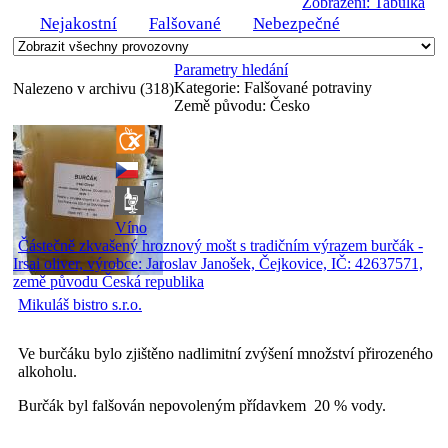
Zobrazení: Tabulka
Nejakostní
Falšované
Nebezpečné
Parametry hledání
Kategorie:
Falšované potraviny
Nalezeno v archivu (318)
Země původu:
Česko
Víno
Částečně zkvašený hroznový mošt s tradičním výrazem burčák -
Irsai oliver, výrobce: Jaroslav Janošek, Čejkovice, IČ: 42637571,
země původu Česká republika
Mikuláš bistro s.r.o.
Ve burčáku bylo zjištěno nadlimitní zvýšení množství přirozeného
alkoholu.
Burčák byl falšován nepovoleným přídavkem 20 % vody.