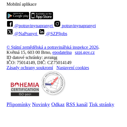
Mobilní aplikace
@potravinynapranyri
potravinynapranyri
@NaPranyri
@SZPIjobs
© Státní zemědělská a potravinářská inspekce 2026
.
Květná 15, 603 00 Brno,
epodatelna
szpi.gov.cz
ID datové schránky: avraiqg
IČO: 75014149, DIČ: CZ75014149
Zásady ochrany soukromí
Nastavení cookies
Připomínky
Novinky
Odkaz
RSS kanál
Tisk stránky