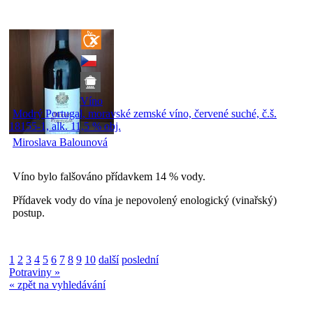
Víno
Modrý Portugal, moravské zemské víno, červené suché, č.š.
18155-1, alk. 11,5 % obj.
Miroslava Balounová
Víno bylo falšováno přídavkem 14 % vody.
Přídavek vody do vína je nepovolený enologický (vinařský)
postup.
1
2
3
4
5
6
7
8
9
10
další
poslední
Potraviny »
« zpět na vyhledávání