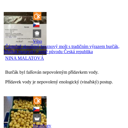
Víno
Částečně zkvašený hroznový mošt s tradičním výrazem burčák,
Muškát moravský, země původu Česká republika
NINA MALATOVÁ
Burčák byl falšován nepovoleným přídavkem vody.
Přídavek vody je nepovolený enologický (vinařský) postup.
Brambory