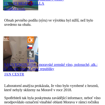
ITALAT MOZZARELLA
Košík.cz s.r.o.
Obsah pevného podílu (sýru) ve výrobku byl nižší, než bylo
uvedeno na obalu.
Víno
SAUVIGNON 2018 - moravské zemské víno, polosuché, alk.:
11,5% obj, víno z České republiky
JAN CESTR
Laboratorní analýza prokázala, že víno bylo vyrobené z hroznů,
které nebyly sklizeny na Moravě v roce 2018.
Spotřebiteli tak byla poskytnuta zavádějící informace, neboť víno
neodpovídalo označení vinařské oblasti Morava v rámci ročníku