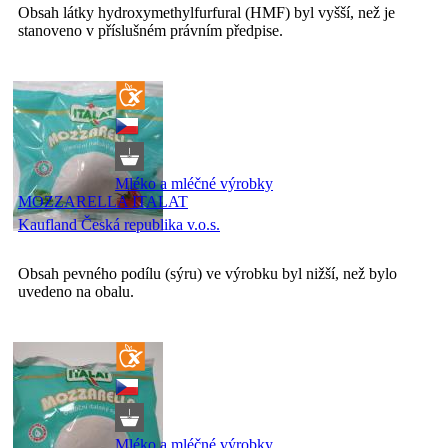
Obsah látky hydroxymethylfurfural (HMF) byl vyšší, než je
stanoveno v příslušném právním předpise.
Mléko a mléčné výrobky
MOZZARELLA ITALAT
Kaufland Česká republika v.o.s.
Obsah pevného podílu (sýru) ve výrobku byl nižší, než bylo
uvedeno na obalu.
Mléko a mléčné výrobky