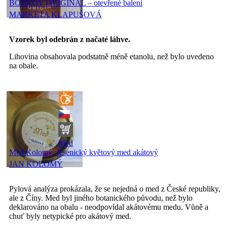
BOŽKOV ORIGINÁL – otevřené balení
MARKÉTA KLAPUŠOVÁ
Vzorek byl odebrán z načaté láhve.
Lihovina obsahovala podstatně méně etanolu, než bylo uvedeno
na obale.
Med
Med Kolomý, Jesenický květový med akátový
JAN KOLOMÝ
Pylová analýza prokázala, že se nejedná o med z České republiky,
ale z Číny. Med byl jiného botanického původu, než bylo
deklarováno na obalu - neodpovídal akátovému medu. Vůně a
chuť byly netypické pro akátový med.