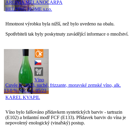
ARONIA MELANOCARPA
HELPING HOME s.r.o.
Hmotnost výrobku byla nižší, než bylo uvedeno na obalu.
Spotřebiteli tak byly poskytnuty zavádějící informace o množství.
Víno
Cuvée K, 2023, suché, frizzante, moravské zemské víno, alk.
13,0 % obj., č.š. 05/23
KAREL KVAPIL
Víno bylo falšováno přídavkem syntetických barviv - tartrazin
(E102) a brilantní modř FCF (E133). Přídavek barviv do vína je
nepovolený enologický (vinařský) postup.