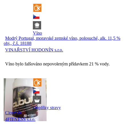
Víno
Modrý Portugal, moravské zemské víno, polosuché, alk. 11,5 %
obj., č.š. 18188
VINAŘSTVÍ HODONÍN s.r.o.
Víno bylo falšováno nepovoleným přídavkem 21 % vody.
Doplňky stravy
Cloumák
4FITNESS s.r.o.