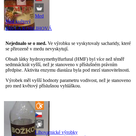
Med
Med květový
PAVLA KOBLIHOVÁ
Nejednalo se o med.
Ve výrobku se vyskytovaly sacharidy, které
se přirozeně v medu nevyskytují.
Obsah látky hydroxymethylfurfural (HMF) byl více než téměř
sedmnáckrát vyšší, než je stanoveno v příslušném právním
předpise. Aktivita enzymu diastáza byla pod mezí stanovitelnosti.
Výrobek měl vyšší hodnoty parametru vodivost, než je stanoveno
pro med květový příslušnou vyhláškou.
Lihovarnické výrobky