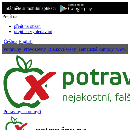
Stáhněte si mobilní aplikaci
Přejít na:
přejít na obsah
přejít na vyhledávání
Čeština
English
Potraviny
Provozovny
Rizikové weby
Tematické kontroly
www
Potraviny na pranýři