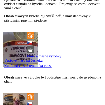
oxidaci etanolu na kyselinu octovou. Projevuje se ostrou octovou
vůní a chutí.
Obsah těkavých kyselin byl vyšší, než je limit stanovený v
příslušném právním předpise.
Maso a masné výrobky
Vepřové maso na česneku
Kaufland Česká republika v.o.s.
Obsah masa ve výrobku byl podstatně nižší, než bylo uvedeno na
obalu.