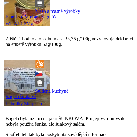
Maso a masné výrobky
Fine Life Maďarský guláš
WHALLEY a.s.
Zjištěná hodnota obsahu masa 33,75 g/100g nevyhovuje deklaraci
na etiketě výrobku 52g/100g.
Studená kuchyně
Bageta šunková
Lahůdky Shop s.r.o.
Bageta byla označena jako ŠUNKOVÁ. Pro její výrobu však
nebyla použita šunka, ale šunkový salám.
Spotřebiteli tak byla poskytnuta zavádějící informace.