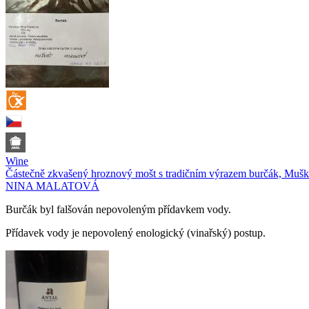
Wine
Částečně zkvašený hroznový mošt s tradičním výrazem burčák, Muš
NINA MALATOVÁ
Burčák byl falšován nepovoleným přídavkem vody.
Přídavek vody je nepovolený enologický (vinařský) postup.