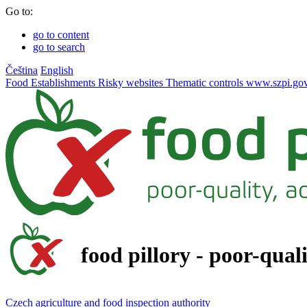
Go to:
go to content
go to search
Čeština
English
Food
Establishments
Risky websites
Thematic controls
www.szpi.gov
food pillory - poor-qual
Czech agriculture and food inspection authority