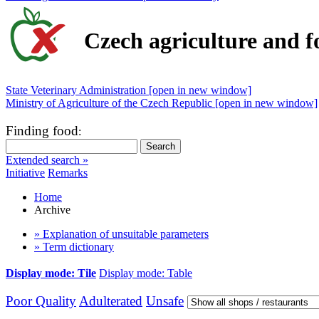
Czech agriculture and f
State Veterinary Administration [open in new window]
Ministry of Agriculture of the Czech Republic [open in new window]
Finding food
:
Extended search »
Initiative
Remarks
Home
Archive
» Explanation of unsuitable parameters
» Term dictionary
Display mode: Tile
Display mode: Table
Poor Quality
Adulterated
Unsafe