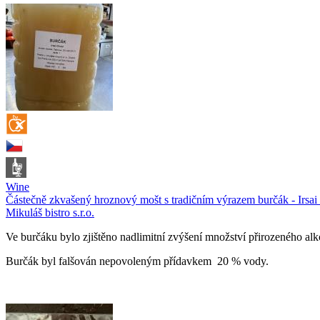
Wine
Částečně zkvašený hroznový mošt s tradičním výrazem burčák - Irsai
Mikuláš bistro s.r.o.
Ve burčáku bylo zjištěno nadlimitní zvýšení množství přirozeného al
Burčák byl falšován nepovoleným přídavkem 20 % vody.