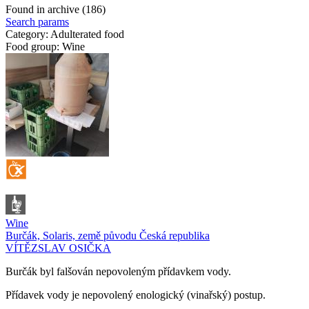
Found in archive (186)
Search params
Category:
Adulterated food
Food group:
Wine
Wine
Burčák, Solaris, země původu Česká republika
VÍTĚZSLAV OSIČKA
Burčák byl falšován nepovoleným přídavkem vody.
Přídavek vody je nepovolený enologický (vinařský) postup.