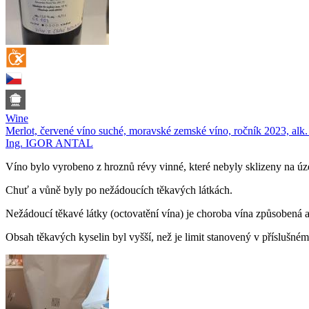
Wine
Merlot, červené víno suché, moravské zemské víno, ročník 2023, alk.
Ing. IGOR ANTAL
Víno bylo vyrobeno z hroznů révy vinné, které nebyly sklizeny na úz
Chuť a vůně byly po nežádoucích těkavých látkách.
Nežádoucí těkavé látky (octovatění vína) je choroba vína způsobená a
Obsah těkavých kyselin byl vyšší, než je limit stanovený v příslušné