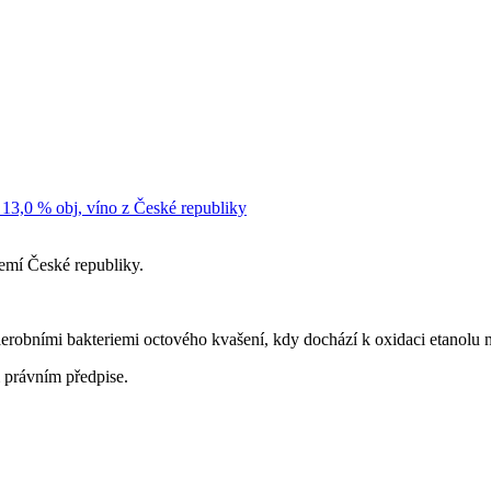
 13,0 % obj, víno z České republiky
emí České republiky.
erobními bakteriemi octového kvašení, kdy dochází k oxidaci etanolu na
m právním předpise.