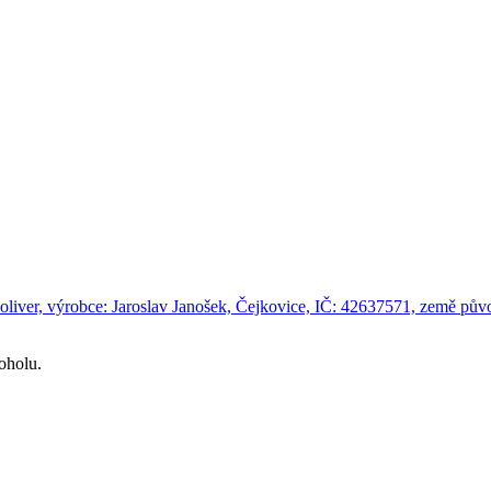
 oliver, výrobce: Jaroslav Janošek, Čejkovice, IČ: 42637571, země pů
koholu.