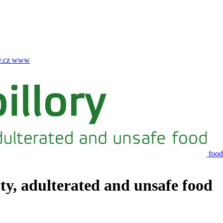
.cz
www
food
ity, adulterated and unsafe food