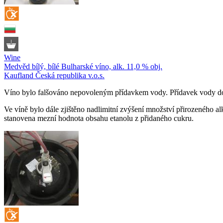
Wine
Medvěd bílý, bílé Bulharské víno, alk. 11,0 % obj.
Kaufland Česká republika v.o.s.
Víno bylo falšováno nepovoleným přídavkem vody. Přídavek vody do 
Ve víně bylo dále zjištěno nadlimitní zvýšení množství přirozeného al
stanovena mezní hodnota obsahu etanolu z přidaného cukru.