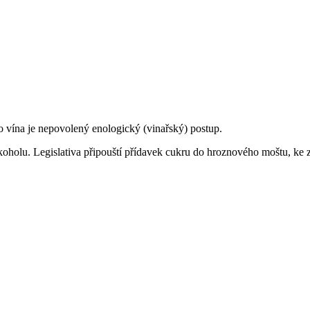
vína je nepovolený enologický (vinařský) postup.
koholu. Legislativa připouští přídavek cukru do hroznového moštu, ke zv