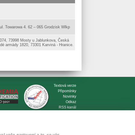
ul. Towarowa 4. 62 – 065 Grodzisk Wlkp
1074, 73998 Mosty u Jablunkova, Česká
dé armády 1820, 73301 Karviná - Hranice.
Textová verze
Připomínky
Novinky
Odkaz
RSS kanál
Tisk stránky
al vaše nastavení a to, co vás