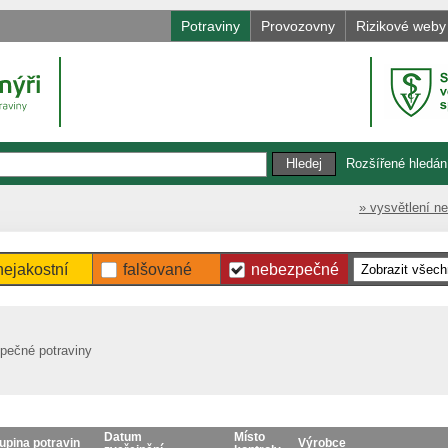
Potraviny
Provozovny
Rizikové weby
Rozšířené hledán
» vysvětlení n
nejakostní
falšované
nebezpečné
zpečné potraviny
Datum
Místo
upina potravin
Výrobce