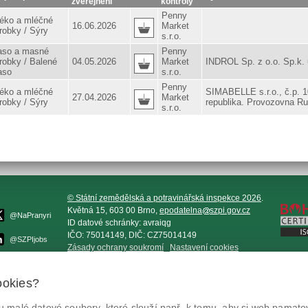
zveřejnění
kontroly
Penny
éko a mléčné
16.06.2026
Market
robky / Sýry
s.r.o.
so a masné
Penny
robky / Balené
04.05.2026
Market
INDROL Sp. z o.o. Sp.k. 
aso
s.r.o.
Penny
éko a mléčné
SIMABELLE s.r.o., č.p. 
27.04.2026
Market
robky / Sýry
republika. Provozovna Ru
s.r.o.
© Státní zemědělská a potravinářská inspekce 2026
.
Květná 15, 603 00 Brno,
epodatelna
szpi.gov.cz
@NaPranyri
ID datové schránky: avraiqg
IČO: 75014149, DIČ: CZ75014149
@SZPIjobs
Zásady ochrany soukromí
Nastavení cookies
ookies?
 malé datové soubory, které slouží např. k tomu, aby si web pamatov