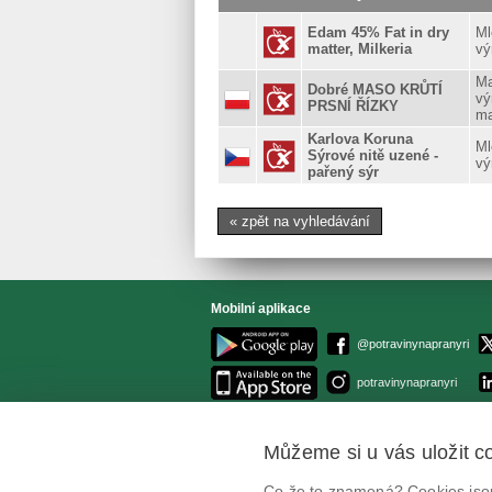
Edam 45% Fat in dry
Ml
matter, Milkeria
vý
Ma
Dobré MASO KRŮTÍ
vý
PRSNÍ ŘÍZKY
m
Karlova Koruna
Ml
Sýrové nitě uzené -
vý
pařený sýr
« zpět na vyhledávání
Mobilní aplikace
@potravinynapranyri
potravinynapranyri
Můžeme si u vás uložit c
Co že to znamená? Cookies jsou