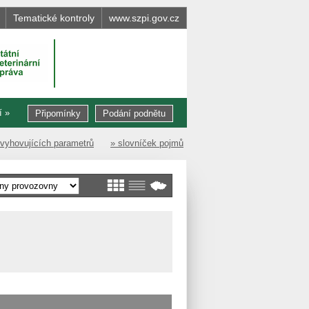
Tematické kontroly
www.szpi.gov.cz
í »
Připomínky
Podání podnětu
evyhovujících parametrů
» slovníček pojmů