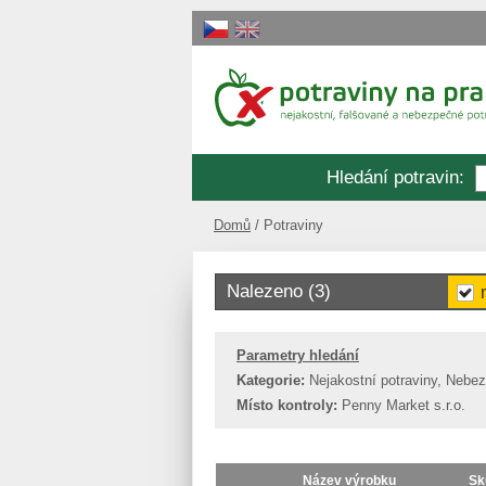
Hledání potravin
:
Domů
Potraviny
Nalezeno (3)
Parametry hledání
Kategorie:
Nejakostní potraviny, Nebe
Místo kontroly:
Penny Market s.r.o.
Název výrobku
Sk