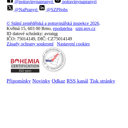
@potravinynapranyri
potravinynapranyri
@NaPranyri
@SZPIjobs
© Státní zemědělská a potravinářská inspekce 2026
.
Květná 15, 603 00 Brno,
epodatelna
szpi.gov.cz
ID datové schránky: avraiqg
IČO: 75014149, DIČ: CZ75014149
Zásady ochrany soukromí
Nastavení cookies
Připomínky
Novinky
Odkaz
RSS kanál
Tisk stránky