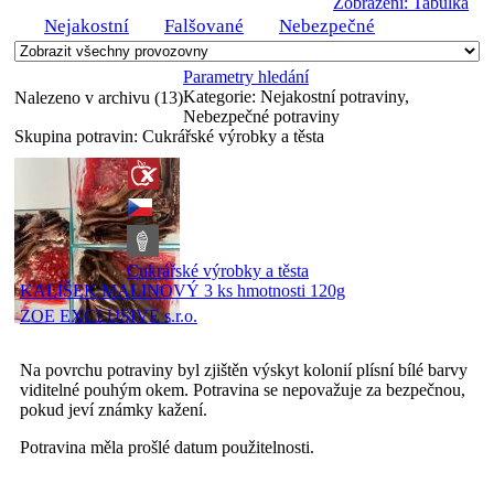
Zobrazení: Tabulka
Nejakostní
Falšované
Nebezpečné
Parametry hledání
Kategorie:
Nejakostní potraviny,
Nalezeno v archivu (13)
Nebezpečné potraviny
Skupina potravin:
Cukrářské výrobky a těsta
Cukrářské výrobky a těsta
KALÍŠEK MALINOVÝ 3 ks hmotnosti 120g
ZOE EXCLUSIVE s.r.o.
Na povrchu potraviny byl zjištěn výskyt kolonií plísní bílé barvy
viditelné pouhým okem. Potravina se nepovažuje za bezpečnou,
pokud jeví známky kažení.
Potravina měla prošlé datum použitelnosti.