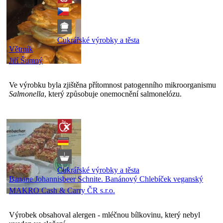
Cukrářské výrobky a těsta
Větrník
Jiří Šumný
Ve výrobku byla zjištěna přítomnost patogenního mikroorganismu
Salmonella
, který způsobuje onemocnění salmonelózu.
Cukrářské výrobky a těsta
Banane Johannisbeer Schnite. Banánový Chlebíček veganský
MAKRO Cash & Carry ČR s.r.o.
Výrobek obsahoval alergen - mléčnou bílkovinu, který nebyl