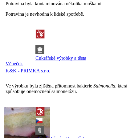
Potravina byla kontaminována několika muškami.
Potravina je nevhodná k lidské spotřebě.
Cukrářské výrobky a těsta
Věneček
K&K - PRIMKA s.r.o.
Ve výrobku byla zjištěna přítomnost bakterie
Salmonella
, která
způsobuje onemocnění salmonelózu.