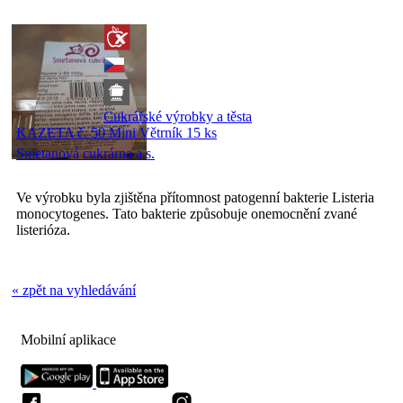
Cukrářské výrobky a těsta
KAZETA č. 50 Mini Větrník 15 ks
Smetanová cukrárna a.s.
Ve výrobku byla zjištěna přítomnost patogenní bakterie Listeria
monocytogenes. Tato bakterie způsobuje onemocnění zvané
listerióza.
« zpět na vyhledávání
Mobilní aplikace