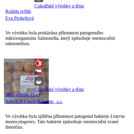
Cukrářské výrobky a těsta
Roláda světlá
Eva Prokešová
Ve výrobku byla prokázána přítomnost patogenního
mikroorganismu Salmonella, který způsobuje onemocnění
salmonelózu.
Cukrářské výrobky a těsta
Mini větrník 15 ks
AHOLD Czech Republic, a.s.
Ve výrobku byla zjištěna přítomnost patogenní bakterie
Listeria
monocytogenes
. Tato bakterie způsobuje onemocnění zvané
listerióza.