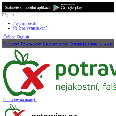
Stáhněte si mobilní aplikaci
Přejít na:
přejít na obsah
přejít na vyhledávání
Čeština
English
Potraviny
Provozovny
Rizikové weby
Tematické kontroly
www
Potraviny na pranýři