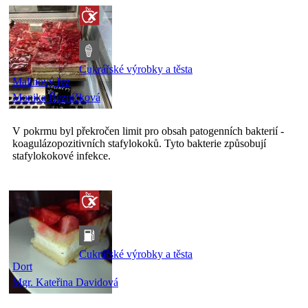
Cukrářské výrobky a těsta
Malinový řez
Monika Řezníčková
V pokrmu byl překročen limit pro obsah patogenních bakterií -
koagulázopozitivních stafylokoků. Tyto bakterie způsobují
stafylokokové infekce.
Cukrářské výrobky a těsta
Dort
Mgr. Kateřina Davidová