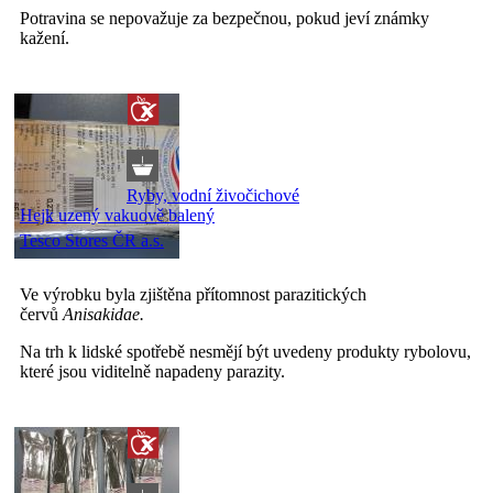
Potravina se nepovažuje za bezpečnou, pokud jeví známky
kažení.
Ryby, vodní živočichové
Hejk uzený vakuově balený
Tesco Stores ČR a.s.
Ve výrobku byla zjištěna přítomnost parazitických
červů
Anisakidae.
Na trh k lidské spotřebě nesmějí být uvedeny produkty rybolovu,
které jsou viditelně napadeny parazity.