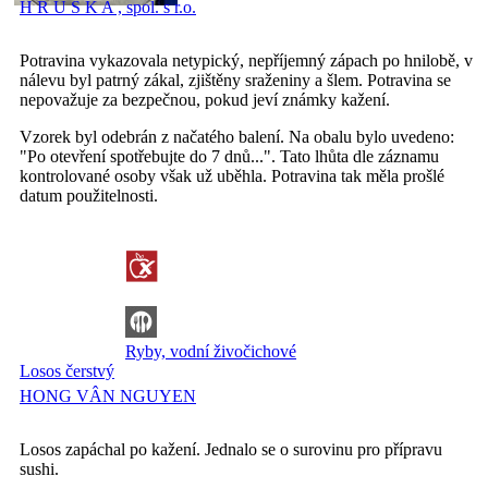
H R U Š K A , spol. s r.o.
Potravina vykazovala netypický, nepříjemný zápach po hnilobě, v
nálevu byl patrný zákal, zjištěny sraženiny a šlem. Potravina se
nepovažuje za bezpečnou, pokud jeví známky kažení.
Vzorek byl odebrán z načatého balení. Na obalu bylo uvedeno:
"Po otevření spotřebujte do 7 dnů...". Tato lhůta dle záznamu
kontrolované osoby však už uběhla. Potravina tak měla prošlé
datum použitelnosti.
Ryby, vodní živočichové
Losos čerstvý
HONG VÂN NGUYEN
Losos zapáchal po kažení. Jednalo se o surovinu pro přípravu
sushi.