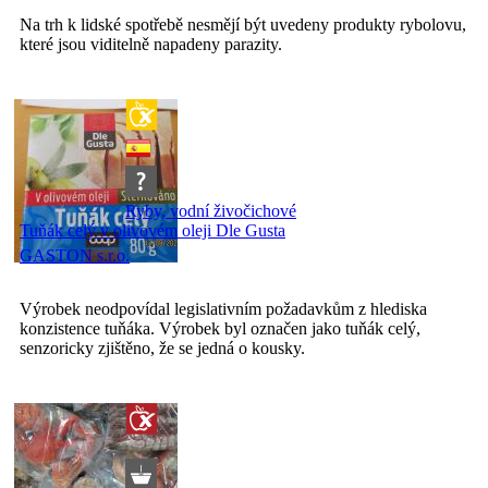
Na trh k lidské spotřebě nesmějí být uvedeny produkty rybolovu,
které jsou viditelně napadeny parazity.
Ryby, vodní živočichové
Tuňák celý v olivovém oleji Dle Gusta
GASTON s.r.o.
Výrobek neodpovídal legislativním požadavkům z hlediska
konzistence tuňáka. Výrobek byl označen jako tuňák celý,
senzoricky zjištěno, že se jedná o kousky.