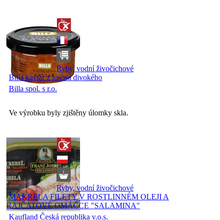
Ryby, vodní živočichové
Billa kaviár z lososa divokého
Billa spol. s r.o.
Ve výrobku byly zjištěny úlomky skla.
Ryby, vodní živočichové
MAKRELA FILETY V ROSTLINNÉM OLEJI A
RAJČATOVÉ OMÁČCE "SALAMINA"
Kaufland Česká republika v.o.s.