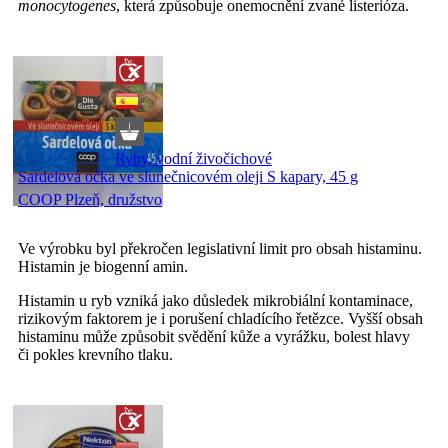
monocytogenes
, která způsobuje onemocnění zvané listerióza.
Ryby, vodní živočichové
Sardelová očka ve slunečnicovém oleji S kapary, 45 g
COOP Plzeň, družstvo
Ve výrobku byl překročen legislativní limit pro obsah histaminu.
Histamin je biogenní amin.
Histamin u ryb vzniká jako důsledek mikrobiální kontaminace,
rizikovým faktorem je i porušení chladícího řetězce. Vyšší obsah
histaminu může způsobit svědění kůže a vyrážku, bolest hlavy
či pokles krevního tlaku.