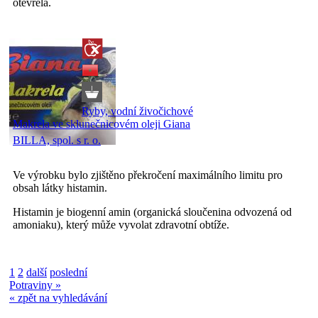
otevřela.
Ryby, vodní živočichové
Makrela ve sklunečnicovém oleji Giana
BILLA, spol. s r. o.
Ve výrobku bylo zjištěno překročení maximálního limitu pro
obsah látky histamin.
Histamin je biogenní amin (organická sloučenina odvozená od
amoniaku), který může vyvolat zdravotní obtíže.
1
2
další
poslední
Potraviny »
« zpět na vyhledávání