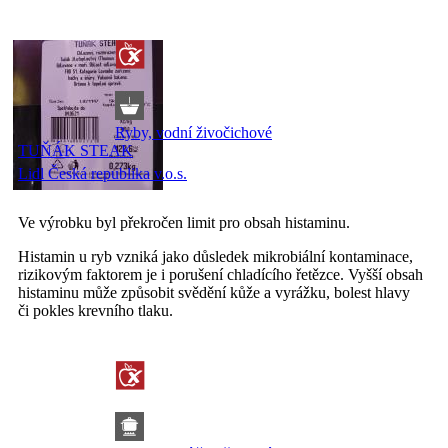
Ryby, vodní živočichové
TUŇÁK STEAK
Lidl Česká republika v.o.s.
Ve výrobku byl překročen limit pro obsah histaminu.
Histamin u ryb vzniká jako důsledek mikrobiální kontaminace,
rizikovým faktorem je i porušení chladícího řetězce. Vyšší obsah
histaminu může způsobit svědění kůže a vyrážku, bolest hlavy
či pokles krevního tlaku.