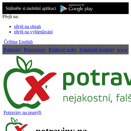
Stáhněte si mobilní aplikaci
Přejít na:
přejít na obsah
přejít na vyhledávání
Čeština
English
Potraviny
Provozovny
Rizikové weby
Tematické kontroly
www
Potraviny na pranýři