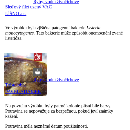
Ryby, vodní živočichové
Sleďový filet uzený VAC
LÍŠNO a.s.
Ve výrobku byla zjištěna patogenní bakterie
Listeria
monocytogenes.
Tato bakterie může způsobit onemocnění zvané
listerióza.
Ryby, vodní živočichové
Tolstolobik
PAVEL ADÁMEK
Na povrchu výrobku byly patrné kolonie plísní bílé barvy.
Potravina se nepovažuje za bezpečnou, pokud jeví známky
kažení.
Potravina měla neznámé datum použitelnosti.