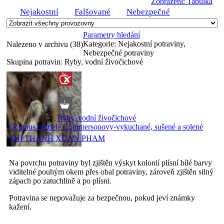
Zobrazení: Tabulka
Nejakostní
Falšované
Nebezpečné
Parametry hledání
Kategorie:
Nejakostní potraviny,
Nalezeno v archivu (38)
Nebezpečné potraviny
Skupina potravin:
Ryby, vodní živočichové
Ryby, vodní živočichové
Octopus Sardele Commersonovy-vykuchané, sušené a solené
THI THANH XUAN PHAM
Na povrchu potraviny byl zjištěn výskyt kolonií plísní bílé barvy
viditelné pouhým okem přes obal potraviny, zároveň zjištěn silný
zápach po zatuchlině a po plísni.
Potravina se nepovažuje za bezpečnou, pokud jeví známky
kažení.