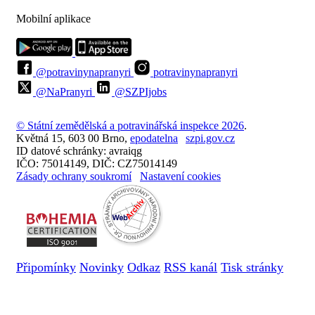
Mobilní aplikace
@potravinynapranyri
potravinynapranyri
@NaPranyri
@SZPIjobs
© Státní zemědělská a potravinářská inspekce 2026
.
Květná 15, 603 00 Brno,
epodatelna
szpi.gov.cz
ID datové schránky: avraiqg
IČO: 75014149, DIČ: CZ75014149
Zásady ochrany soukromí
Nastavení cookies
Připomínky
Novinky
Odkaz
RSS kanál
Tisk stránky