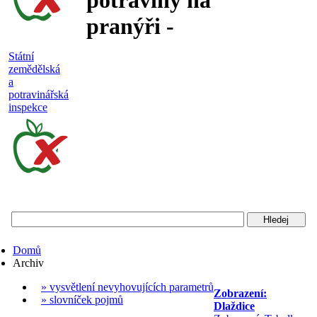
potraviny na
pranýři -
nejakostní,
Státní
zemědělská
falšované a
a
potravinářská
nebezpečné
inspekce
potraviny
Státní
zemědělská
a
potravinářská
Domů
inspekce
Archiv
» vysvětlení nevyhovujících parametrů
Zobrazení:
» slovníček pojmů
Dlaždice