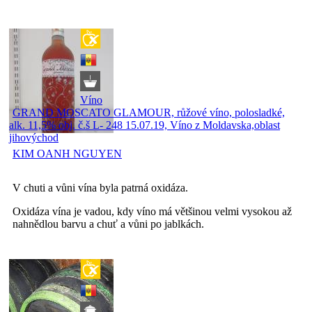
Víno
GRAND MOSCATO GLAMOUR, růžové víno, polosladké,
alk. 11,5% obj. č.š L- 248 15.07.19, Víno z Moldavska,oblast
jihovýchod
KIM OANH NGUYEN
V chuti a vůni vína byla patrná oxidáza.
Oxidáza vína je vadou, kdy víno má většinou velmi vysokou až
nahnědlou barvu a chuť a vůni po jablkách.