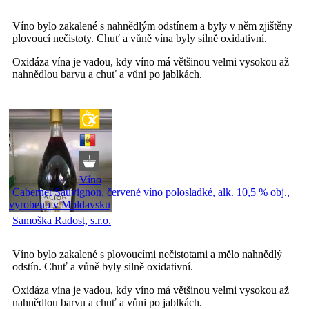
Víno bylo zakalené s nahnědlým odstínem a byly v něm zjištěny
plovoucí nečistoty. Chuť a vůně vína byly silně oxidativní.
Oxidáza vína je vadou, kdy víno má většinou velmi vysokou až
nahnědlou barvu a chuť a vůni po jablkách.
Víno
Cabernet Sauvignon, červené víno polosladké, alk. 10,5 % obj.,
vyrobeno v Moldavsku
Samoška Radost, s.r.o.
Víno bylo zakalené s plovoucími nečistotami a mělo nahnědlý
odstín. Chuť a vůně byly silně oxidativní.
Oxidáza vína je vadou, kdy víno má většinou velmi vysokou až
nahnědlou barvu a chuť a vůni po jablkách.