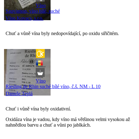
Víno
Sauvignon, víno bílé, suché
Víno Kovacs, s.r.o.
Chuť a vůně vína byly nedopovídající, po oxidu siřičitém.
Víno
Riesling de Rhin suché bílé víno, č.š. NM - L 10
Danuše Teplá
Chuť i vůně vína byly oxidativní.
Oxidáza vína je vadou, kdy víno má většinou velmi vysokou až
nahnědlou barvu a chuť a vůni po jablkách.