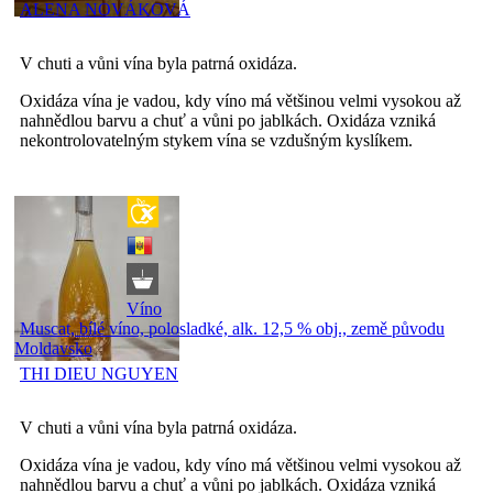
ALENA NOVÁKOVÁ
V chuti a vůni vína byla patrná oxidáza.
Oxidáza vína je vadou, kdy víno má většinou velmi vysokou až
nahnědlou barvu a chuť a vůni po jablkách. Oxidáza vzniká
nekontrolovatelným stykem vína se vzdušným kyslíkem.
Víno
Muscat, bílé víno, polosladké, alk. 12,5 % obj., země původu
Moldavsko
THI DIEU NGUYEN
V chuti a vůni vína byla patrná oxidáza.
Oxidáza vína je vadou, kdy víno má většinou velmi vysokou až
nahnědlou barvu a chuť a vůni po jablkách. Oxidáza vzniká