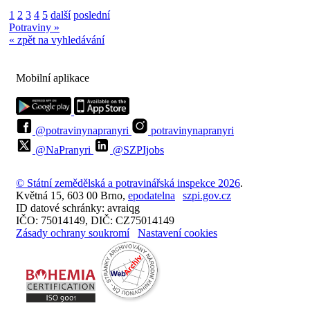
1
2
3
4
5
další
poslední
Potraviny »
« zpět na vyhledávání
Mobilní aplikace
@potravinynapranyri
potravinynapranyri
@NaPranyri
@SZPIjobs
© Státní zemědělská a potravinářská inspekce 2026
.
Květná 15, 603 00 Brno,
epodatelna
szpi.gov.cz
ID datové schránky: avraiqg
IČO: 75014149, DIČ: CZ75014149
Zásady ochrany soukromí
Nastavení cookies