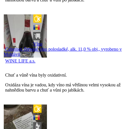
Víno
Cabernet, červené víno polosladké, alk. 11,0 % obj., vyrobeno v
Moldávii
WINE LIFE a.s.
Chuť a vůně vína byly oxidativní.
Oxidáza vína je vadou, kdy víno má většinou velmi vysokou až
nahnědlou barvu a chuť a vůni po jablkách.