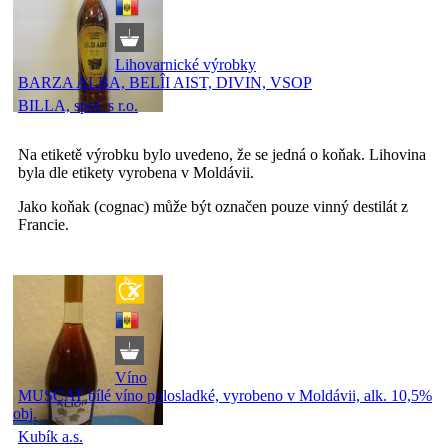
Lihovarnické výrobky
BARZA ALBA, BELÎI AIST, DIVIN, VSOP
BILLA, spol. s r.o.
Na etiketě výrobku bylo uvedeno, že se jedná o koňak. Lihovina
byla dle etikety vyrobena v Moldávii.
Jako koňak (cognac) může být označen pouze vinný destilát z
Francie.
Víno
MUSCAT bílé víno polosladké, vyrobeno v Moldávii, alk. 10,5%
obj.
Kubík a.s.