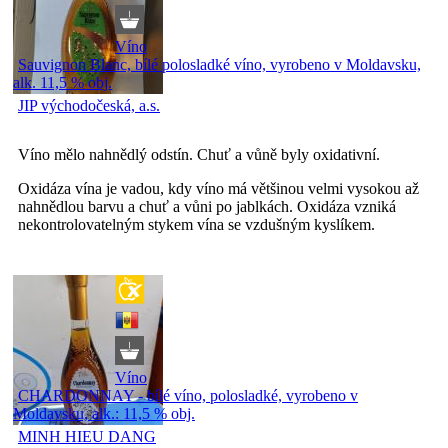
Víno
Sauvignon Blanc, bílé polosladké víno, vyrobeno v Moldavsku,
alk. 11,5 % obj.
JIP východočeská, a.s.
Víno mělo nahnědlý odstín. Chuť a vůně byly oxidativní.
Oxidáza vína je vadou, kdy víno má většinou velmi vysokou až
nahnědlou barvu a chuť a vůni po jablkách. Oxidáza vzniká
nekontrolovatelným stykem vína se vzdušným kyslíkem.
Víno
CHARDONNAY - bílé víno, polosladké, vyrobeno v
Moldavsku, alk.: 11,5 % obj.
MINH HIEU DANG