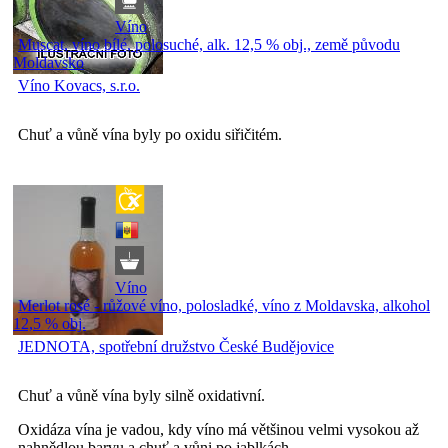
Víno
Muscat, víno bílé, polosuché, alk. 12,5 % obj., země původu
Moldavsko
Víno Kovacs, s.r.o.
Chuť a vůně vína byly po oxidu siřičitém.
Víno
Merlot rosé - růžové víno, polosladké, víno z Moldavska, alkohol
12,5 % obj.
JEDNOTA, spotřební družstvo České Budějovice
Chuť a vůně vína byly silně oxidativní.
Oxidáza vína je vadou, kdy víno má většinou velmi vysokou až
nahnědlou barvu a chuť a vůni po jablkách.