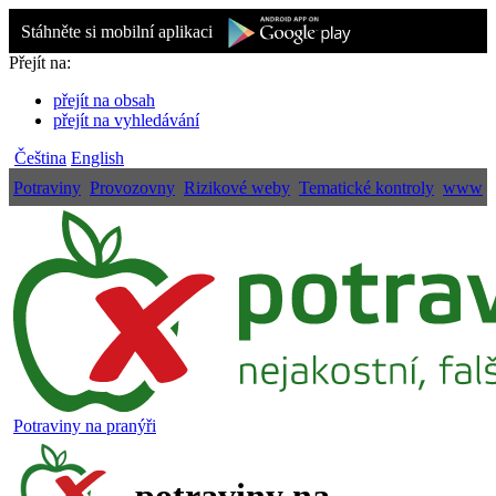
Stáhněte si mobilní aplikaci
Přejít na:
přejít na obsah
přejít na vyhledávání
Čeština
English
Potraviny
Provozovny
Rizikové weby
Tematické kontroly
www
Potraviny na pranýři