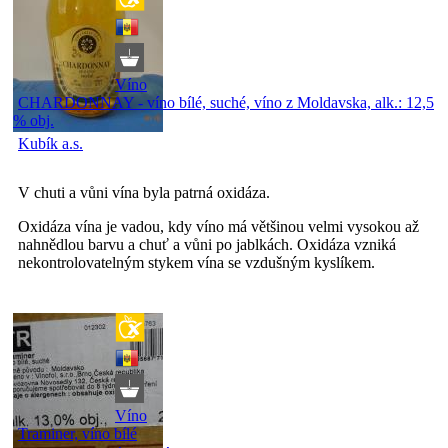
Víno
CHARDONNAY - víno bílé, suché, víno z Moldavska, alk.: 12,5
% obj.
Kubík a.s.
V chuti a vůni vína byla patrná oxidáza.
Oxidáza vína je vadou, kdy víno má většinou velmi vysokou až
nahnědlou barvu a chuť a vůni po jablkách. Oxidáza vzniká
nekontrolovatelným stykem vína se vzdušným kyslíkem.
Víno
Traminer, víno bílé