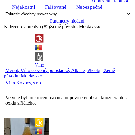
Zobrazení: Tabulka
Nejakostní
Falšované
Nebezpečné
Parametry hledání
Země původu:
Moldavsko
Nalezeno v archivu (82)
Víno
Merlot, Víno červené, polosladké, Alk: 13,5% obj., Země
původu: Moldavsko
Víno Kovacs, s.r.o.
Ve víně byl překročen maximální povolený obsah konzervantu -
oxidu siřičitého.