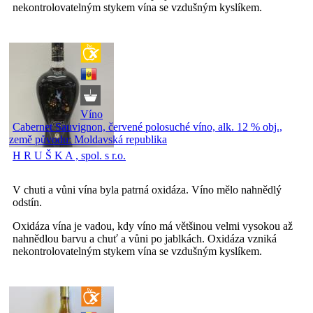
nekontrolovatelným stykem vína se vzdušným kyslíkem.
Víno
Cabernet Sauvignon, červené polosuché víno, alk. 12 % obj.,
země původu: Moldavská republika
H R U Š K A , spol. s r.o.
V chuti a vůni vína byla patrná oxidáza. Víno mělo nahnědlý
odstín.
Oxidáza vína je vadou, kdy víno má většinou velmi vysokou až
nahnědlou barvu a chuť a vůni po jablkách. Oxidáza vzniká
nekontrolovatelným stykem vína se vzdušným kyslíkem.