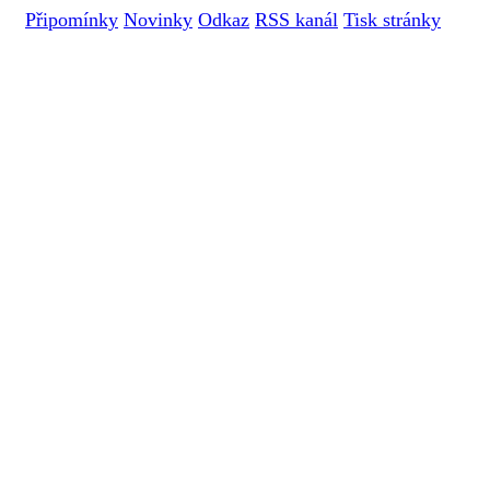
Připomínky
Novinky
Odkaz
RSS kanál
Tisk stránky