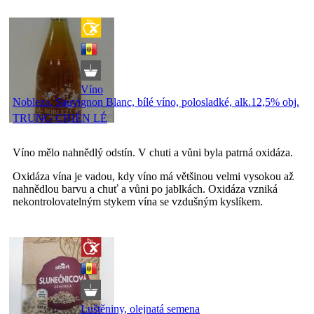
Víno
Nobleza, Sauvignon Blanc, bílé víno, polosladké, alk.12,5% obj.
TRUNG CHIÉN LÉ
Víno mělo nahnědlý odstín. V chuti a vůni byla patrná oxidáza.
Oxidáza vína je vadou, kdy víno má většinou velmi vysokou až
nahnědlou barvu a chuť a vůni po jablkách. Oxidáza vzniká
nekontrolovatelným stykem vína se vzdušným kyslíkem.
Luštěniny, olejnatá semena