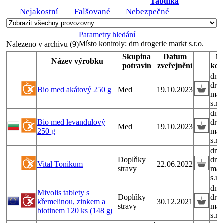
Tabulka
Nejakostní
Falšované
Nebezpečné
Parametry hledání
Místo kontroly:
dm drogerie markt s.r.o.
Nalezeno v archivu (9)
Skupina
Datum
Mí
Název výrobku
potravin
zveřejnění
kon
dm
drog
Bio med akátový 250 g
Med
19.10.2023
mar
s.r.o
dm
Bio med levandulový
drog
Med
19.10.2023
250 g
mar
s.r.o
dm
Doplňky
drog
Vital Tonikum
22.06.2022
stravy
mar
s.r.o
dm
Mivolis tablety s
Doplňky
drog
křemelinou, zinkem a
30.12.2021
stravy
mar
biotinem 120 ks (148 g)
s.r.o