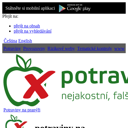
Stáhněte si mobilní aplikaci
Přejít na:
přejít na obsah
přejít na vyhledávání
Čeština
English
Potraviny
Provozovny
Rizikové weby
Tematické kontroly
www
Potraviny na pranýři