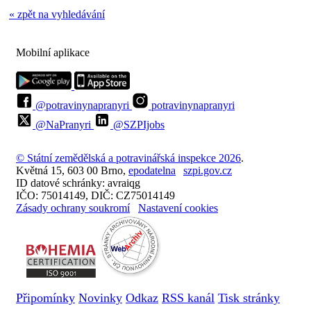
« zpět na vyhledávání
Mobilní aplikace
@potravinynapranyri
potravinynapranyri
@NaPranyri
@SZPIjobs
© Státní zemědělská a potravinářská inspekce 2026
.
Květná 15, 603 00 Brno,
epodatelna
szpi.gov.cz
ID datové schránky: avraiqg
IČO: 75014149, DIČ: CZ75014149
Zásady ochrany soukromí
Nastavení cookies
Připomínky
Novinky
Odkaz
RSS kanál
Tisk stránky