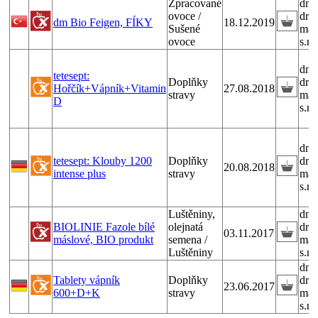
Zpracované
dm
ovoce /
drog
dm Bio Feigen, FÍKY
18.12.2019
Sušené
mar
ovoce
s.r.o
dm
tetesept:
Doplňky
drog
Hořčík+Vápník+Vitamin
27.08.2018
stravy
mar
D
s.r.o
dm
tetesept: Klouby 1200
Doplňky
drog
20.08.2018
intense plus
stravy
mar
s.r.o
Luštěniny,
dm
BIOLINIE Fazole bílé
olejnatá
drog
03.11.2017
máslové, BIO produkt
semena /
mar
Luštěniny
s.r.o
dm
Tablety vápník
Doplňky
drog
23.06.2017
600+D+K
stravy
mar
s.r.o