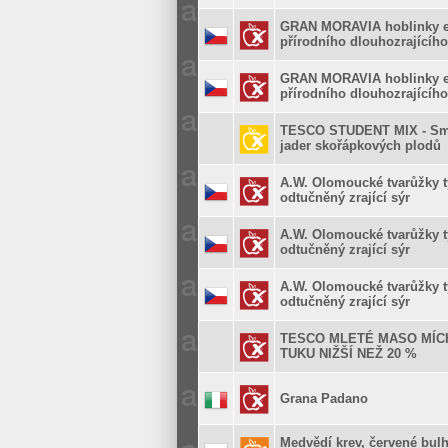
GRAN MORAVIA hoblinky ex
přírodního dlouhozrajícího
GRAN MORAVIA hoblinky ex
přírodního dlouhozrajícího
TESCO STUDENT MIX - Smě
jader skořápkových plodů
A.W. Olomoucké tvarůžky t
odtučněný zrající sýr
A.W. Olomoucké tvarůžky t
odtučněný zrající sýr
A.W. Olomoucké tvarůžky t
odtučněný zrající sýr
TESCO MLETÉ MASO MÍC
TUKU NIŽŠÍ NEŽ 20 %
Grana Padano
Medvědí krev, červené bulh