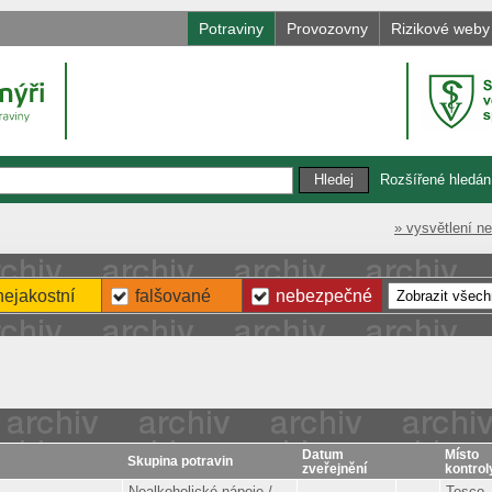
Potraviny
Provozovny
Rizikové weby
Rozšířené hledán
» vysvětlení n
nejakostní
falšované
nebezpečné
Datum
Místo
Skupina potravin
zveřejnění
kontrol
Nealkoholické nápoje /
Tesco