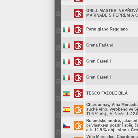
GRILL MASTER, VEPŘOVÁ
MARINÁDĚ S PEPŘEM A 
Parmigiano Reggiano
Grana Padano
Gran Castelli
Gran Castelli
TESCO FAZOLE BÍLÁ
Chardonnay, Viña Mercedes
suché víno, vyrobeno ve Šp
11,5 % obj., č. šarže: L-12.
Rulandské modré, jakostní
přívlastkem pozdní sběr, č
alk. 12,5 % obj., víno z Če
Viña Mercedes, Chardonnay