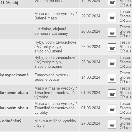
Víno / Vína tichá
12.08.2024
Stores
 11,0% obj.
ČR a.s
Tesco
Maso a masné výrobky /
29.07.2024
Stores
Balené maso
ČR a.s
Tesco
Luštěniny, olejnatá
20.05.2024
Stores
semena / Luštěniny
ČR a.s
Ryby, vodní živočichové
Tesco
/ Výrobky z ryb,
26.04.2024
Stores
živočichů uzené
ČR a.s
Ryby, vodní živočichové
Tesco
/ Výrobky z ryb,
26.04.2024
Stores
živočichů uzené
ČR a.s
Tesco
y vypeckované.
Zpracované ovoce /
14.03.2024
Stores
Sušené ovoce
ČR a.s
Maso a masné výrobky /
Tesco
árkovém obalu
Trvanlivé fermentované
01.03.2024
Stores
výrobky
ČR a.s
Maso a masné výrobky /
Tesco
árkovém obalu
Trvanlivé fermentované
01.03.2024
Stores
výrobky
ČR a.s
Tesco
- odtučněný
Mléko a mléčné výrobky
27.02.2024
Stores
/ Sýry
ČR a.s