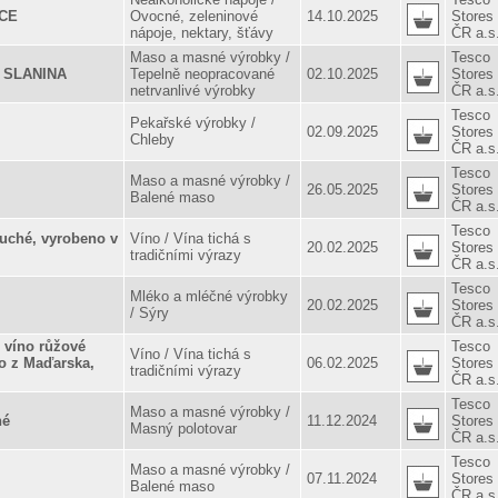
CE
Ovocné, zeleninové
14.10.2025
Stores
nápoje, nektary, šťávy
ČR a.s
Maso a masné výrobky /
Tesco
 SLANINA
Tepelně neopracované
02.10.2025
Stores
netrvanlivé výrobky
ČR a.s
Tesco
Pekařské výrobky /
02.09.2025
Stores
Chleby
ČR a.s
Tesco
Maso a masné výrobky /
26.05.2025
Stores
Balené maso
ČR a.s
Tesco
suché, vyrobeno v
Víno / Vína tichá s
20.02.2025
Stores
tradičními výrazy
ČR a.s
Tesco
Mléko a mléčné výrobky
20.02.2025
Stores
/ Sýry
ČR a.s
víno růžové
Tesco
Víno / Vína tichá s
no z Maďarska,
06.02.2025
Stores
tradičními výrazy
ČR a.s
Tesco
Maso a masné výrobky /
né
11.12.2024
Stores
Masný polotovar
ČR a.s
Tesco
Maso a masné výrobky /
07.11.2024
Stores
Balené maso
ČR a.s