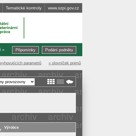
Tematické kontroly
www.szpi.gov.cz
í »
Připomínky
Podání podnětu
evyhovujících parametrů
» slovníček pojmů
Výrobce
y