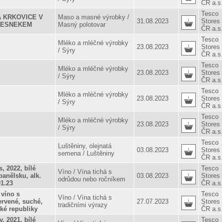
ČR a.s
Tesco
 KRKOVICE V
Maso a masné výrobky /
31.08.2023
Stores
ČESNEKEM
Masný polotovar
ČR a.s
Tesco
Mléko a mléčné výrobky
23.08.2023
Stores
/ Sýry
ČR a.s
Tesco
Mléko a mléčné výrobky
23.08.2023
Stores
/ Sýry
ČR a.s
Tesco
Mléko a mléčné výrobky
23.08.2023
Stores
/ Sýry
ČR a.s
Tesco
Mléko a mléčné výrobky
23.08.2023
Stores
/ Sýry
ČR a.s
Tesco
Luštěniny, olejnatá
03.08.2023
Stores
semena / Luštěniny
ČR a.s
, 2022, bílé
Tesco
Víno / Vína tichá s
anělsku, alk.
03.08.2023
Stores
odrůdou nebo ročníkem
01.23
ČR a.s
 víno s
Tesco
Víno / Vína tichá s
ervené, suché,
27.07.2023
Stores
tradičními výrazy
ské republiky
ČR a.s
, 2021, bílé
Tesco