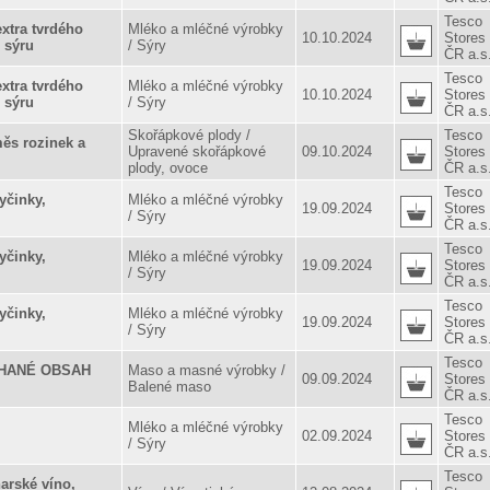
Tesco
tra tvrdého
Mléko a mléčné výrobky
10.10.2024
Stores
 sýru
/ Sýry
ČR a.s
Tesco
tra tvrdého
Mléko a mléčné výrobky
10.10.2024
Stores
 sýru
/ Sýry
ČR a.s
Skořápkové plody /
Tesco
s rozinek a
Upravené skořápkové
09.10.2024
Stores
plody, ovoce
ČR a.s
Tesco
yčinky,
Mléko a mléčné výrobky
19.09.2024
Stores
/ Sýry
ČR a.s
Tesco
yčinky,
Mléko a mléčné výrobky
19.09.2024
Stores
/ Sýry
ČR a.s
Tesco
yčinky,
Mléko a mléčné výrobky
19.09.2024
Stores
/ Sýry
ČR a.s
Tesco
HANÉ OBSAH
Maso a masné výrobky /
09.09.2024
Stores
Balené maso
ČR a.s
Tesco
Mléko a mléčné výrobky
02.09.2024
Stores
/ Sýry
ČR a.s
Tesco
arské víno,