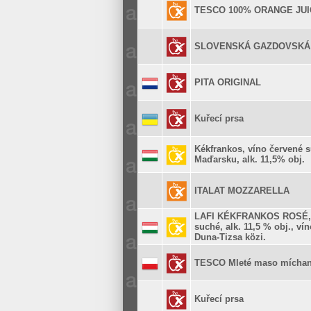
TESCO 100% ORANGE JUI
SLOVENSKÁ GAZDOVSKÁ
PITA ORIGINAL
Kuřecí prsa
Kékfrankos, víno červené 
Maďarsku, alk. 11,5% obj.
ITALAT MOZZARELLA
LAFI KÉKFRANKOS ROSÉ, 
suché, alk. 11,5 % obj., ví
Duna-Tizsa közi.
TESCO Mleté maso mícha
Kuřecí prsa