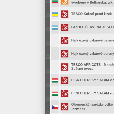
vyrobeno v Bulharsku, alk.
TESCO Kuřecí prsní řízek
FAZOLE ČERVENÁ TESCO
Hejk uzený vakuově balený
Hejk uzený vakuově balený
TESCO APRICOTS - Meruňk
Sušené ovoce
PICK UHERSKÝ SALÁM v d
PICK UHERSKÝ SALÁM v d
Olomoucké tvarůžky velké 
zrající sýr