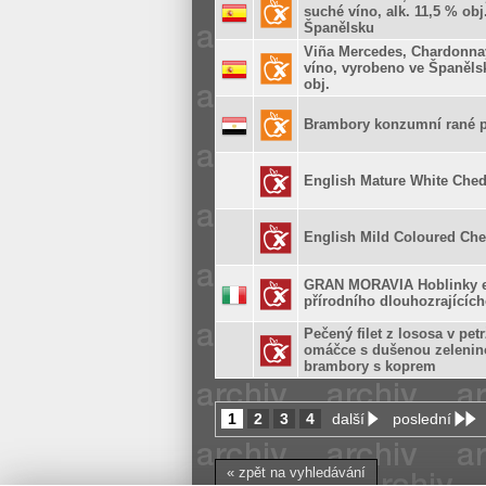
suché víno, alk. 11,5 % obj
Španělsku
Viña Mercedes, Chardonnay
víno, vyrobeno ve Španělsk
obj.
Brambory konzumní rané p
English Mature White Chedd
English Mild Coloured Ched
GRAN MORAVIA Hoblinky ex
přírodního dlouhozrajících
Pečený filet z lososa v pet
omáčce s dušenou zelenin
brambory s koprem
1
2
3
4
další
poslední
« zpět na vyhledávání