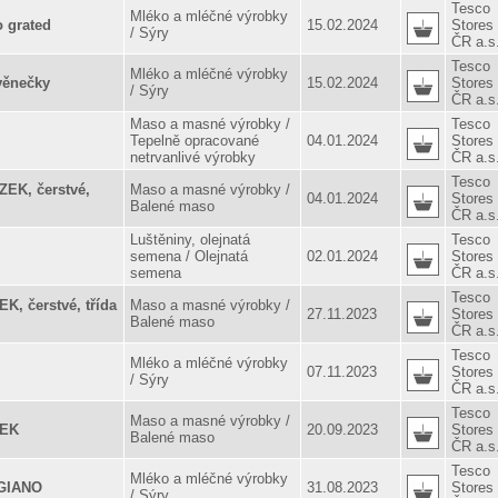
Tesco
Mléko a mléčné výrobky
 grated
15.02.2024
Stores
/ Sýry
ČR a.s
Tesco
Mléko a mléčné výrobky
věnečky
15.02.2024
Stores
/ Sýry
ČR a.s
Maso a masné výrobky /
Tesco
Tepelně opracované
04.01.2024
Stores
netrvanlivé výrobky
ČR a.s
Tesco
EK, čerstvé,
Maso a masné výrobky /
04.01.2024
Stores
Balené maso
ČR a.s
Luštěniny, olejnatá
Tesco
semena / Olejnatá
02.01.2024
Stores
semena
ČR a.s
Tesco
, čerstvé, třída
Maso a masné výrobky /
27.11.2023
Stores
Balené maso
ČR a.s
Tesco
Mléko a mléčné výrobky
07.11.2023
Stores
/ Sýry
ČR a.s
Tesco
Maso a masné výrobky /
ZEK
20.09.2023
Stores
Balené maso
ČR a.s
Tesco
Mléko a mléčné výrobky
GIANO
31.08.2023
Stores
/ Sýry