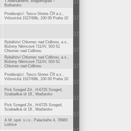
T.Aleksandrov, Blagoevgrad –
.
Bulharsko
Prodávající: Tesco Stores ČR a.s.,
Vršovická 1527/68b, 100 00 Praha 10
.
.
Rybářství Chlumec nad Cidlinou, a.s.,
Boženy Němcové 711/IV, 503 51
.
Chlumec nad Cidlinou
Rybářství Chlumec nad Cidlinou, a.s.,
Boženy Němcové 711/IV, 503 51
.
Chlumec nad Cidlinou
Prodávající: Tesco Stores ČR a.s.,
Vršovická 1527/68b, 100 00 Praha 10
.
Pick Szeged Zrt., H-6725 Szeged,
Szabadkai út 18., Maďarsko
.
Pick Szeged Zrt., H-6725 Szeged,
Szabadkai út 18., Maďarsko
.
A.W. spol. s.r.o., Palackého 4, 78983
Loštice
.