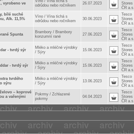
Víno / Vína tichá s
., vyrobeno ve
26.07.2023
Stores
odrůdou nebo ročníkem
ČR a.s
, bílé suché
Tesco
Víno / Vína tichá s
u, Alk. 11,5%
30.06.2023
Stores
odrůdou nebo ročníkem
ČR a.s
Tesco
Brambory / Brambory
rané Spunta
27.06.2023
Stores
konzumní rané
ČR a.s
Tesco
Mléko a mléčné výrobky
ar - tvrdý sýr
15.06.2023
Stores
/ Sýry
ČR a.s
Tesco
Mléko a mléčné výrobky
dar - tvrdý sýr
15.06.2023
Stores
/ Sýry
ČR a.s
Tesco
tra tvrdého
Mléko a mléčné výrobky
13.06.2023
Stores
o sýru
/ Sýry
ČR a.s
rželovo – koprové
Tesco
Pokrmy / Zchlazené
ou a vařenými
04.04.2023
Stores
pokrmy
ČR a.s