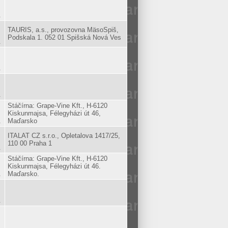
.
TAURIS, a.s., provozovna MäsoSpiš,
Podskala 1. 052 01 Spišská Nová Ves
.
.
.
Stáčírna: Grape-Vine Kft., H-6120
Kiskunmajsa, Félegyházi út 46,
.
Maďarsko
ITALAT CZ s.r.o., Opletalova 1417/25,
110 00 Praha 1
.
Stáčírna: Grape-Vine Kft., H-6120
Kiskunmajsa, Félegyházi út 46.
.
Maďarsko.
.
.