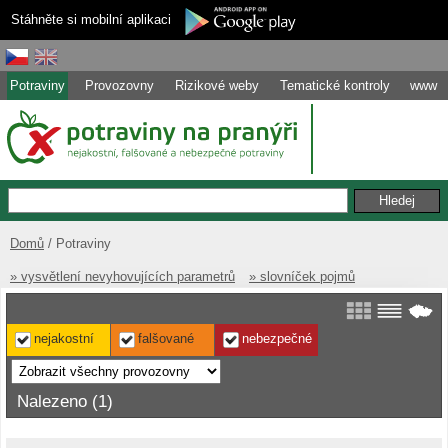
Stáhněte si mobilní aplikaci
Potraviny
Provozovny
Rizikové weby
Tematické kontroly
www
Domů
Potraviny
» vysvětlení nevyhovujících parametrů
» slovníček pojmů
nejakostní
falšované
nebezpečné
Nalezeno (1)