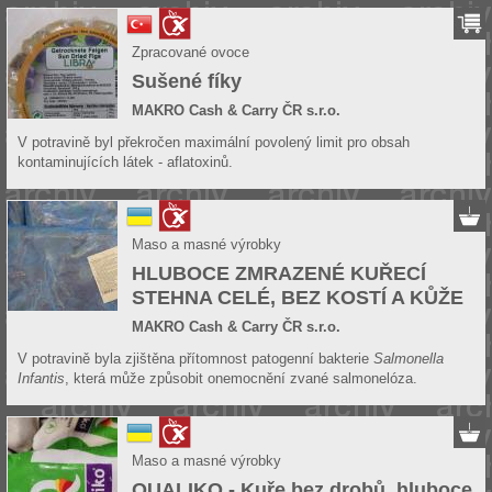
Zpracované ovoce
Sušené fíky
MAKRO Cash & Carry ČR s.r.o.
V potravině byl překročen maximální povolený limit pro obsah
kontaminujících látek - aflatoxinů.
Maso a masné výrobky
HLUBOCE ZMRAZENÉ KUŘECÍ
STEHNA CELÉ, BEZ KOSTÍ A KŮŽE
MAKRO Cash & Carry ČR s.r.o.
V potravině byla zjištěna přítomnost patogenní bakterie
Salmonella
Infantis
, která může způsobit onemocnění zvané salmonelóza.
Maso a masné výrobky
QUALIKO - Kuře bez drobů, hluboce