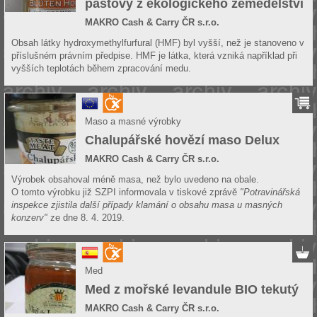
pastový z ekologického zemědělství
MAKRO Cash & Carry ČR s.r.o.
Obsah látky hydroxymethylfurfural (HMF) byl vyšší, než je stanoveno v
příslušném právním předpise. HMF je látka, která vzniká například při
vyšších teplotách během zpracování medu.
Maso a masné výrobky
Chalupářské hovězí maso Delux
MAKRO Cash & Carry ČR s.r.o.
Výrobek obsahoval méně masa, než bylo uvedeno na obale.
O tomto výrobku již SZPI informovala v tiskové zprávě
"Potravinářská
inspekce zjistila další případy klamání o obsahu masa u masných
konzerv"
ze dne 8. 4. 2019.
Med
Med z mořské levandule BIO tekutý
MAKRO Cash & Carry ČR s.r.o.