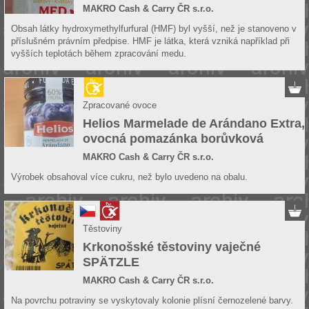
MAKRO Cash & Carry ČR s.r.o.
Obsah látky hydroxymethylfurfural (HMF) byl vyšší, než je stanoveno v
příslušném právním předpise. HMF je látka, která vzniká například při
vyšších teplotách během zpracování medu.
Zpracované ovoce
Helios Marmelade de Arándano Extra,
ovocná pomazánka borůvková
MAKRO Cash & Carry ČR s.r.o.
Výrobek obsahoval více cukru, než bylo uvedeno na obalu.
Těstoviny
Krkonošské těstoviny vaječné
SPÄTZLE
MAKRO Cash & Carry ČR s.r.o.
Na povrchu potraviny se vyskytovaly kolonie plísní černozelené barvy.