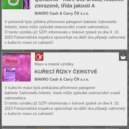
zmrazené, třída jakosti A
MAKRO Cash & Carry ČR s.r.o.
V potravině byla zjištěna přítomnost patogenní bakterie
Salmonella
Infantis
, která může způsobit onemocnění zvané salmonelóza.
O tomto výrobku již SZPI informovala v tiskové zprávě ze dne 9. 10.
2023
Potravinářská inspekce upozorňuje na další dva případy salmonely
v kuřecím mase ze zahraničí.
Maso a masné výrobky
KUŘECÍ ŘÍZKY ČERSTVÉ
MAKRO Cash & Carry ČR s.r.o.
V kuřecím mase byla prokázána přítomnost patogenní
bakterie
Salmonella Infantis,
která může způsobit onemocnění zvané
salmonelóza.
O tomto výrobku již SZPI informovala v tiskové zprávě ze dne 9. 10.
2023
Potravinářská inspekce upozorňuje na další dva případy salmonely
v kuřecím mase ze zahraničí.