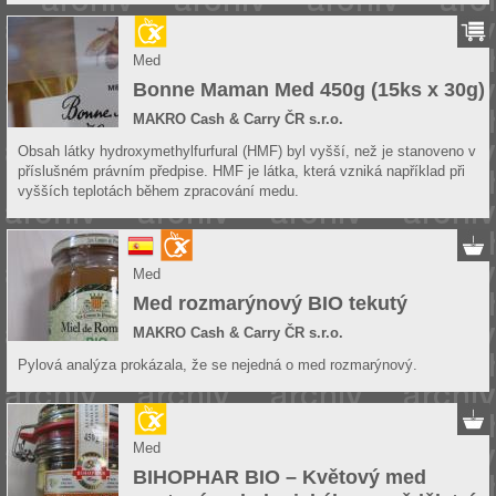
Med
Bonne Maman Med 450g (15ks x 30g)
MAKRO Cash & Carry ČR s.r.o.
Obsah látky hydroxymethylfurfural (HMF) byl vyšší, než je stanoveno v
příslušném právním předpise. HMF je látka, která vzniká například při
vyšších teplotách během zpracování medu.
Med
Med rozmarýnový BIO tekutý
MAKRO Cash & Carry ČR s.r.o.
Pylová analýza prokázala, že se nejedná o med rozmarýnový.
Med
BIHOPHAR BIO – Květový med