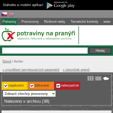
Stáhněte si mobilní aplikaci
Potraviny
Provozovny
Rizikové weby
Tematické kontroly
www
Domů
Archiv
» vysvětlení nevyhovujících parametrů
» slovníček pojmů
nejakostní
falšované
nebezpečné
Nalezeno v archivu (38)