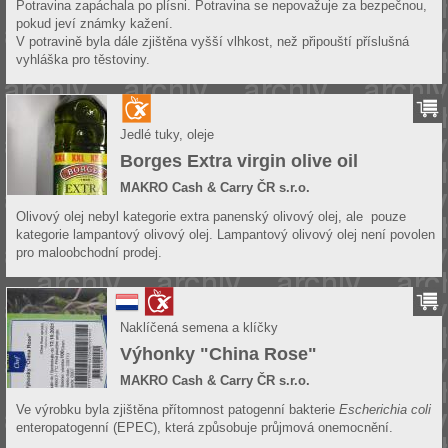
Potravina zapáchala po plísni. Potravina se nepovažuje za bezpečnou,
pokud jeví známky kažení.
V potravině byla dále zjištěna vyšší vlhkost, než připouští příslušná
vyhláška pro těstoviny.
Jedlé tuky, oleje
Borges Extra virgin olive oil
MAKRO Cash & Carry ČR s.r.o.
Olivový olej nebyl kategorie extra panenský olivový olej, ale pouze
kategorie lampantový olivový olej. Lampantový olivový olej není povolen
pro maloobchodní prodej.
Naklíčená semena a klíčky
Výhonky "China Rose"
MAKRO Cash & Carry ČR s.r.o.
Ve výrobku byla zjištěna přítomnost patogenní bakterie
Escherichia coli
enteropatogenní (EPEC), která způsobuje průjmová onemocnění.