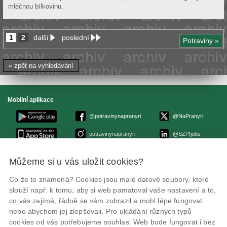
mléčnou bílkovinu.
1
2
další
poslední
Potraviny »
« zpět na vyhledávání
Mobilní aplikace
@potravinynapranyri
@NaPranyri
potravinynapranyri
@SZPIjobs
Můžeme si u vás uložit cookies?
© Státní zemědělská a potravinářská inspekce 2026
.
Květná 15, 603 00 Brno,
epodatelna
szpi.gov.cz
Co že to znamená? Cookies jsou malé datové soubory, které
ID datové schránky: avraiqg
slouží např. k tomu, aby si web pamatoval vaše nastavení a to,
IČO: 75014149, DIČ: CZ75014149
Zásady ochrany soukromí
Nastavení cookies
co vás zajímá, řádně se vám zobrazil a mohl lépe fungovat
nebo abychom jej zlepšovali. Pro ukládání různých typů
cookies od vás potřebujeme souhlas. Web bude fungovat i bez