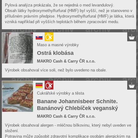
Pylová analýza prokázala, že se nejedná o med levandulový.
Obsah látky hydroxymethylfurfural (HMF) byl vyšší, než je stanoveno v
přílušném právním předpise. Hydroxymethylfurfural (HMF) je látka, která
vzniká například při vyšších teplotách během zpracování medu.
Maso a masné výrobky
Ostrá klobása
MAKRO Cash & Carry ČR s.r.o.
Výrobek obsahoval více soli, než bylo uvedeno na obale.
Cukrářské výrobky a těsta
Banane Johannisbeer Schnite.
Banánový Chlebíček veganský
MAKRO Cash & Carry ČR s.r.o.
Výrobek obsahoval alergen - mléčnou bílkovinu, který nebyl uveden ve
složení.
Potravina může způsobit zdravotní komplikace osobám alergickým na