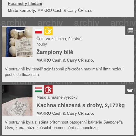
Parametry hledání
Místo kontroly:
MAKRO Cash & Carry ČR s.r.o.
Čerstvá zelenina, čerstvé
houby
Žampiony bílé
MAKRO Cash & Carry ČR s.r.o.
V potravině byl téměř trojnásobně překročen maximální limit reziduí
pesticidu fluazinam.
Maso a masné výrobky
Kachna chlazená s droby, 2,172kg
MAKRO Cash & Carry ČR s.r.o.
V potravině byla zjištěna přítomnost patogenní bakterie
Salmonella
Give
, která může způsobit onemocnění salmonelózu.