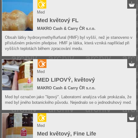
Med
Med květový FL
MAKRO Cash & Carry ČR s.r.o.
Obsah látky hydroxymethylfurfural (HMF) byl vyšší, než je stanoveno v
příslušném právním předpise. HMF je látka, která vzniká například při
vyšších teplotách během zpracování medu.
Med
MED LIPOVÝ, květový
MAKRO Cash & Carry ČR s.r.o.
Med byl označen jako "lipový". Laboratorní analýza však prokázala, že
med byl jiného botanického původu. Nejednalo se o jednodruhový med.
Med
Med květový, Fine Life