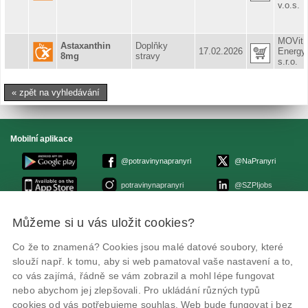
v.o.s.
MOVit
Astaxanthin
Doplňky
17.02.2026
Energy
8mg
stravy
s.r.o.
« zpět na vyhledávání
Mobilní aplikace
@potravinynapranyri
@NaPranyri
potravinynapranyri
@SZPIjobs
Můžeme si u vás uložit cookies?
© Státní zemědělská a potravinářská inspekce 2026
.
Květná 15, 603 00 Brno,
epodatelna
szpi.gov.cz
Co že to znamená? Cookies jsou malé datové soubory, které
ID datové schránky: avraiqg
slouží např. k tomu, aby si web pamatoval vaše nastavení a to,
IČO: 75014149, DIČ: CZ75014149
Zásady ochrany soukromí
Nastavení cookies
co vás zajímá, řádně se vám zobrazil a mohl lépe fungovat
nebo abychom jej zlepšovali. Pro ukládání různých typů
cookies od vás potřebujeme souhlas. Web bude fungovat i bez