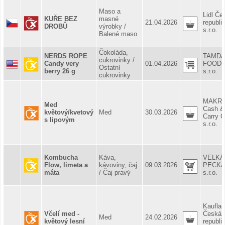
Maso a
Lidl Če
KUŘE BEZ
masné
21.04.2026
republi
DROBŮ
výrobky /
s.r.o.
Balené maso
Čokoláda,
NERDS ROPE
TAMDA
cukrovinky /
Candy very
01.04.2026
FOOD
Ostatní
berry 26 g
s.r.o.
cukrovinky
MAKR
Med
Cash &
květový/kvetový
Med
30.03.2026
Carry 
s lipovým
s.r.o.
Kombucha
Káva,
VELKÁ
Flow, limeta a
kávoviny, čaj
09.03.2026
PECKA
máta
/ Čaj pravý
s.r.o.
Kaufla
Včelí med -
Česká
Med
24.02.2026
květový lesní
republi