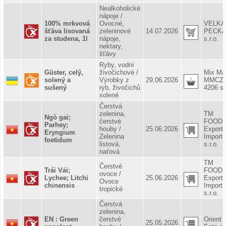
Nealkoholické
nápoje /
100% mrkvová
Ovocné,
VELKÁ
šťáva lisovaná
zeleninové
14.07.2026
PECKA
za studena, 1l
nápoje,
s.r.o.
nektary,
šťávy
Ryby, vodní
Güster, celý,
živočichové /
Mix Ma
solený a
Výrobky z
29.06.2026
MMCZ
sušený
ryb, živočichů
4206 s.
solené
Čerstvá
zelenina,
TM
Ngò gai;
čerstvé
FOOD
Parhey;
houby /
25.06.2026
Export
Eryngium
Zelenina
Import
foetidum
listová,
s.r.o.
naťová
TM
Čerstvé
Trái Vải;
FOOD
ovoce /
Lychee; Litchi
25.06.2026
Export
Ovoce
chinensis
Import
tropické
s.r.o.
Čerstvá
zelenina,
EN : Green
čerstvé
Orient
25.05.2026