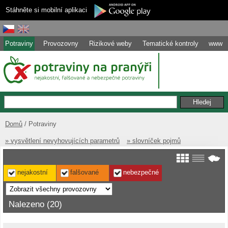
Stáhněte si mobilní aplikaci
Potraviny
Provozovny
Rizikové weby
Tematické kontroly
www
Domů
Potraviny
» vysvětlení nevyhovujících parametrů
» slovníček pojmů
nejakostní
falšované
nebezpečné
Nalezeno (20)