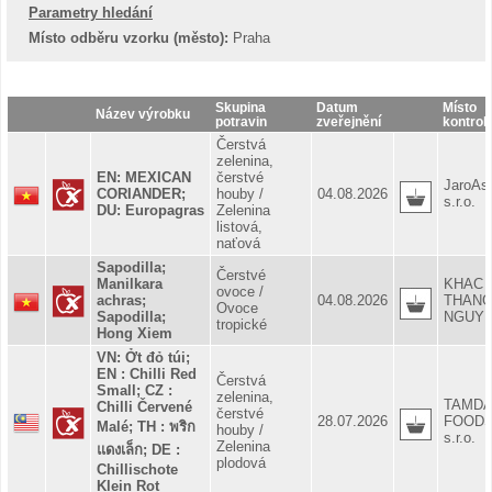
Parametry hledání
Místo odběru vzorku (město):
Praha
Skupina
Datum
Místo
Název výrobku
potravin
zveřejnění
kontrol
Čerstvá
zelenina,
EN: MEXICAN
čerstvé
JaroAs
CORIANDER;
houby /
04.08.2026
s.r.o.
DU: Europagras
Zelenina
listová,
naťová
Sapodilla;
Čerstvé
Manilkara
KHAC
ovoce /
achras;
04.08.2026
THAN
Ovoce
Sapodilla;
NGUY
tropické
Hong Xiem
VN: Ởt đỏ túi;
EN : Chilli Red
Čerstvá
Small; CZ :
zelenina,
TAMDA
Chilli Červené
čerstvé
28.07.2026
FOOD
Malé; TH : พริก
houby /
s.r.o.
Zelenina
แดงเล็ก; DE :
plodová
Chillischote
Klein Rot