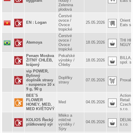
eggplant
houby /
Eats s.r
Zelenina
plodová
Čerstvé
ovoce /
Orient
EN : Logan
25.05.2026
Ovoce
Eats s.r
tropické
Čerstvé
ovoce /
THI HI
Atemoya
18.05.2026
Ovoce
NGUY
tropické
Penam Moskva
Pekařské
BILLA,
ŽITNÝ CHLÉB,
výrobky /
18.05.2026
spol. s 
krájený
Chleby
vip POWER,
Bylinný
Doplňky
doplněk stravy
07.05.2026
Proxala
stravy
- suspenze 10 x
9 g, 90 g
BEE´S
Action
FLOWER
Retail
Med
04.05.2026
HONEY, MED,
Czech
MED KVĚTOVÝ
s.r.o.
Mléko a
KOLIOS Řecký
mléčné
DELM
04.05.2026
plátkovaný sýr
výrobky /
s.r.o.
Sýry