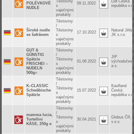
Těstoviny
Lidl Česká
POLÉVKOVÉ
09.11.2022
s
republika v.o
NUDLE
vaječnými
produkty
Těstoviny
/
Široké nudle
Těstoviny
Natural Jihla
17.10.2022
se šafránem
s
JK s.r.o.
vaječnými
produkty
GUT &
Těstoviny
GÜNSTIG
/
JIP
Spätzle
Těstoviny
01.08.2022
východočesk
FRISCHEI –
s
a.s.
NUDELN
vaječnými
500g℮
produkty
Těstoviny
/
K–CLASSIC
Kaufland
Těstoviny
Schwäbische
15.07.2022
Česká
s
Spätzle
republika v.o
vaječnými
produkty
Těstoviny
/
mamma lucia,
Těstoviny
Globus ČR,
Tortellini
30.04.2021
s
v.o.s.
KÄSE, 250g e
vaječnými
produkty