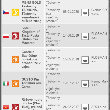
MENU GOLD
Těstoviny
Těstoviny
/
TARHOŇA,
Těstoviny
Globus ČR,
08.01.2020
Těstoviny
bez
v.o.s.
semolinové
vaječných
sušené 500 g.
produktů
Těstoviny
Sotelli
/
Kingdom of
Těstoviny
FLOSMAN
Taste Pasta
14.06.2019
bez
a.s.
Gluten free
vaječných
Macaroni.
produktů
Těstoviny
Gabriela
/
Babiččino
Těstoviny
FLOSMAN
polévkové
16.05.2019
s
a.s.
drobení ze 2
vaječnými
vajec
produkty
Těstoviny
/
GUSTO Piń
Těstoviny
Penny Marke
Tortellini alla
19.07.2017
s
s.r.o.
Carne
vaječnými
produkty
Těstoviny
Rýžové nudle
/
ploché (Phó
Těstoviny
Tuoi), (zelená
24.02.2017
ARCI s.r.o.
bez