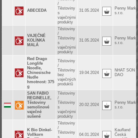
/
Těstoviny
Penny Marke
ABECEDA
31.05.2024
s
s.r.o.
vaječnými
produkty
Těstoviny
/
VAJEČNÉ
Těstoviny
Penny Marke
KOLÍNKA
31.05.2024
s
s.r.o.
MALÁ
vaječnými
produkty
Red Drago
Těstoviny
Longlife
/
Noodle,
Těstoviny
NHAT SON
Chinesische
19.04.2024
bez
DAO
Nudle
vaječných
hmotnost: 375
produktů
g
SAN FABIO
Těstoviny
REGINELLE,
/
Těstoviny
Těstoviny
Penny Marke
20.02.2024
semolinové
s
s.r.o.
vaječné
vaječnými
sušené
produkty
Těstoviny
/
K Bio Dinkel-
Kaufland
Těstoviny
Vollkorn
04.01.2024
Česká
s