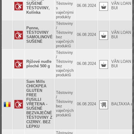
SUŠENÉ
Těstoviny
VĂN LOAN
06.08.2024
TĚSTOVINY,
s
BUI
Kolínka
vaječnými
produkty
Těstoviny
Penne,
/
TĚSTOVINY
Těstoviny
VĂN LOAN
06.08.2024
SAMOLINOVÉ
bez
BUI
SUŠENÉ
vaječných
produktů
Těstoviny
/
Rýžové nudle
Těstoviny
VĂN LOAN
06.08.2024
ploché 500 g
bez
BUI
vaječných
produktů
Sam Mills
CHICKPEA
GLUTEN
Těstoviny
FREE
/
FUSILLI
Těstoviny
VŘETENA -
06.08.2024
BALTAXIA a.
bez
SUŠENÉ
vaječných
BEZVAJEČNÉ
produktů
TĚSTOVINY Z
CIZRNY. BEZ
LEPKU
Těstoviny