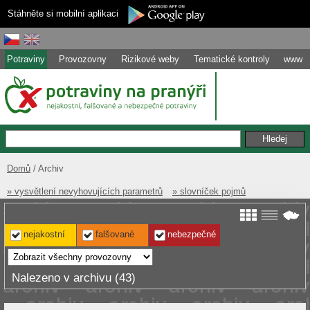
Stáhněte si mobilní aplikaci
Potraviny
Provozovny
Rizikové weby
Tematické kontroly
www
Domů
Archiv
» vysvětlení nevyhovujících parametrů
» slovníček pojmů
nejakostní
falšované
nebezpečné
Nalezeno v archivu (43)