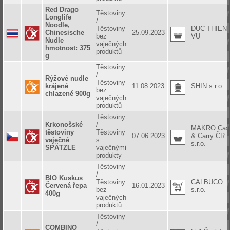
Red Drago
Těstoviny
Longlife
/
Noodle,
Těstoviny
DUC THIEN
Chinesische
25.09.2023
bez
VU
Nudle
vaječných
hmotnost: 375
produktů
g
Těstoviny
/
Rýžové nudle
Těstoviny
krájené
11.08.2023
SHIN s.r.o.
bez
chlazené 900g
vaječných
produktů
Těstoviny
Krkonošské
/
MAKRO Cas
těstoviny
Těstoviny
07.06.2023
& Carry ČR
vaječné
s
s.r.o.
SPÄTZLE
vaječnými
produkty
Těstoviny
/
BIO Kuskus
Těstoviny
CALBUCO
Červená řepa
16.01.2023
bez
s.r.o.
400g
vaječných
produktů
Těstoviny
/
COMBINO