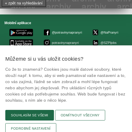
« zpět na vyhledávání
Mobilní aplikace
@potravinynapranyri
@NaPranyri
potravinynapranyri
@SZPIjobs
Můžeme si u vás uložit cookies?
© Státní zemědělská a potravinářská inspekce 2026
.
Květná 15, 603 00 Brno,
epodatelna
szpi.gov.cz
Co že to znamená? Cookies jsou malé datové soubory, které
ID datové schránky: avraiqg
slouží např. k tomu, aby si web pamatoval vaše nastavení a to,
IČO: 75014149, DIČ: CZ75014149
Zásady ochrany soukromí
Nastavení cookies
co vás zajímá, řádně se vám zobrazil a mohl lépe fungovat
nebo abychom jej zlepšovali. Pro ukládání různých typů
cookies od vás potřebujeme souhlas. Web bude fungovat i bez
souhlasu, s ním ale o něco lépe.
SOUHLASÍM SE VŠEMI
ODMÍTNOUT VŠECHNY
Připomínky
Novinky
Odkaz
RSS kanál
Tisk stránky
PODROBNÉ NASTAVENÍ