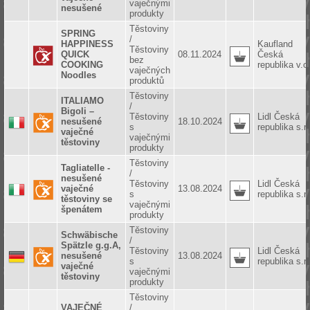
vaječnými
nesušené
produkty
Těstoviny
SPRING
/
HAPPINESS
Kaufland
Těstoviny
QUICK
08.11.2024
Česká
bez
COOKING
republika v.o
vaječných
Noodles
produktů
Těstoviny
ITALIAMO
/
Bigoli –
Těstoviny
Lidl Česká
nesušené
18.10.2024
s
republika s.r.
vaječné
vaječnými
těstoviny
produkty
Těstoviny
Tagliatelle -
/
nesušené
Těstoviny
Lidl Česká
vaječné
13.08.2024
s
republika s.r.
těstoviny se
vaječnými
špenátem
produkty
Těstoviny
Schwäbische
/
Spätzle g.g.A,
Těstoviny
Lidl Česká
nesušené
13.08.2024
s
republika s.r.
vaječné
vaječnými
těstoviny
produkty
Těstoviny
VAJEČNÉ
/