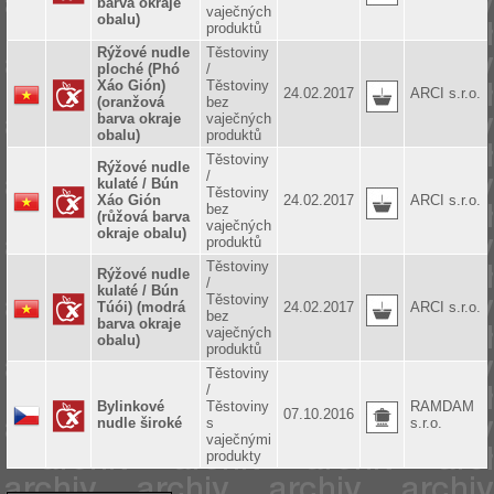
barva okraje
vaječných
obalu)
produktů
Rýžové nudle
Těstoviny
ploché (Phó
/
Xáo Gión)
Těstoviny
24.02.2017
ARCI s.r.o.
(oranžová
bez
barva okraje
vaječných
obalu)
produktů
Těstoviny
Rýžové nudle
/
kulaté / Bún
Těstoviny
Xáo Gión
24.02.2017
ARCI s.r.o.
bez
(růžová barva
vaječných
okraje obalu)
produktů
Těstoviny
Rýžové nudle
/
kulaté / Bún
Těstoviny
Túói) (modrá
24.02.2017
ARCI s.r.o.
bez
barva okraje
vaječných
obalu)
produktů
Těstoviny
/
Bylinkové
Těstoviny
RAMDAM
07.10.2016
nudle široké
s
s.r.o.
vaječnými
produkty