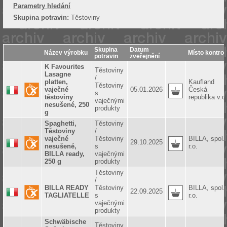
Parametry hledání
Skupina potravin:
Těstoviny
Skupina
Datum
Název výrobku
Místo kontrol
potravin
zveřejnění
K Favourites
Těstoviny
Lasagne
/
platten,
Kaufland
Těstoviny
vaječné
05.01.2026
Česká
s
těstoviny
republika v.o
vaječnými
nesušené, 250
produkty
g
Spaghetti,
Těstoviny
Těstoviny
/
vaječné
Těstoviny
BILLA, spol.
29.10.2025
nesušené,
s
r.o.
BILLA ready,
vaječnými
250 g
produkty
Těstoviny
/
BILLA READY
Těstoviny
BILLA, spol.
22.09.2025
TAGLIATELLE
s
r.o.
vaječnými
produkty
Schwäbische
Těstoviny