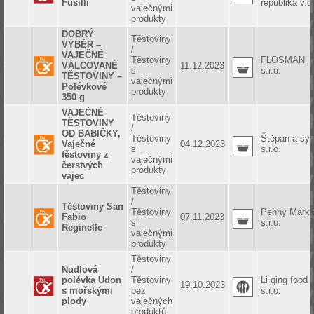
Fusilli
republika v.o
vaječnými
produkty
DOBRÝ
Těstoviny
VÝBĚR –
/
VAJEČNÉ
Těstoviny
FLOSMAN
VÁLCOVANÉ
11.12.2023
s
s.r.o.
TĚSTOVINY –
vaječnými
Polévkové
produkty
350 g
VAJEČNÉ
Těstoviny
TĚSTOVINY
/
OD BABIČKY,
Těstoviny
Štěpán a sy
Vaječné
04.12.2023
s
s.r.o.
těstoviny z
vaječnými
čerstvých
produkty
vajec
Těstoviny
/
Těstoviny San
Těstoviny
Penny Marke
Fabio
07.11.2023
s
s.r.o.
Reginelle
vaječnými
produkty
Těstoviny
Nudlová
/
polévka Udon
Těstoviny
Li qing food
19.10.2023
s mořskými
bez
s.r.o.
plody
vaječných
produktů