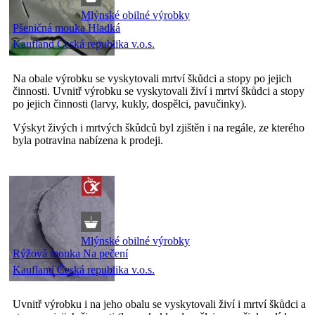
Mlýnské obilné výrobky
Pšeničná mouka Hladká
Kaufland Česká republika v.o.s.
Na obale výrobku se vyskytovali mrtví škůdci a stopy po jejich
činnosti. Uvnitř výrobku se vyskytovali živí i mrtví škůdci a stopy
po jejich činnosti (larvy, kukly, dospělci, pavučinky).
Výskyt živých i mrtvých škůdců byl zjištěn i na regále, ze kterého
byla potravina nabízena k prodeji.
Mlýnské obilné výrobky
Rýžová mouka Na pečení
Kaufland Česká republika v.o.s.
Uvnitř výrobku i na jeho obalu se vyskytovali živí i mrtví škůdci a