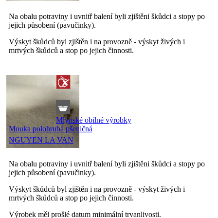
Na obalu potraviny i uvnitř balení byli zjištěni škůdci a stopy po
jejich působení (pavučinky).
Výskyt škůdců byl zjištěn i na provozně - výskyt živých i
mrtvých škůdců a stop po jejich činnosti.
Mlýnské obilné výrobky
Mouka polohrubá pšeničná
NGUYEN LA VAN
Na obalu potraviny i uvnitř balení byli zjištěni škůdci a stopy po
jejich působení (pavučinky).
Výskyt škůdců byl zjištěn i na provozně - výskyt živých i
mrtvých škůdců a stop po jejich činnosti.
Výrobek měl prošlé datum minimální trvanlivosti.