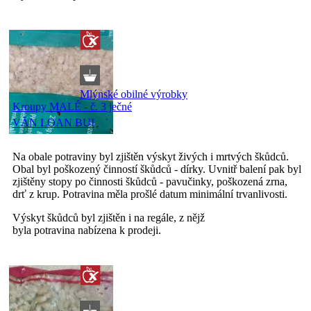
Mlýnské obilné výrobky
Kroupy MALÉ - č. 3 ječné
VĂN LOAN BUI
Na obale potraviny byl zjištěn výskyt živých i mrtvých škůdců.
Obal byl poškozený činností škůdců - dírky. Uvnitř balení pak byl
zjištěny stopy po činnosti škůdců - pavučinky, poškozená zrna,
drť z krup. Potravina měla prošlé datum minimální trvanlivosti.
Výskyt škůdců byl zjištěn i na regále, z nějž
byla potravina nabízena k prodeji.