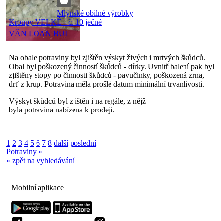
Mlýnské obilné výrobky
Kroupy VELKÉ - č. 10 ječné
VĂN LOAN BUI
Na obale potraviny byl zjištěn výskyt živých i mrtvých škůdců.
Obal byl poškozený činností škůdců - dírky. Uvnitř balení pak byl
zjištěny stopy po činnosti škůdců - pavučinky, poškozená zrna,
drť z krup. Potravina měla prošlé datum minimální trvanlivosti.
Výskyt škůdců byl zjištěn i na regále, z nějž
byla potravina nabízena k prodeji.
1
2
3
4
5
6
7
8
další
poslední
Potraviny »
« zpět na vyhledávání
Mobilní aplikace