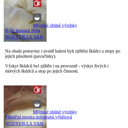
Mlýnské obilné výrobky
Rýže loupaná 800g
NGUYEN LA VAN
Na obalu potraviny i uvnitř balení byli zjištěni škůdci a stopy po
jejich působení (pavučinky).
Výskyt škůdců byl zjištěn i na provozně - výskyt živých i
mrtvých škůdců a stop po jejich činnosti.
Mlýnské obilné výrobky
Pšeničná mouka polohrubá výběrová
NGUYEN LA VAN