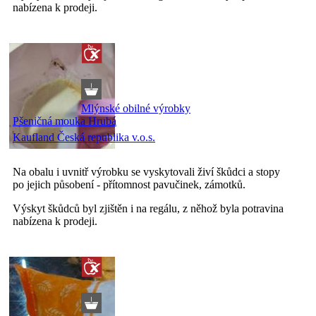
nabízena k prodeji.
Mlýnské obilné výrobky
Pšeničná mouka Hrubá
Kaufland Česká republika v.o.s.
Na obalu i uvnitř výrobku se vyskytovali živí škůdci a stopy
po jejich působení - přítomnost pavučinek, zámotků.
Výskyt škůdců byl zjištěn i na regálu, z něhož byla potravina
nabízena k prodeji.