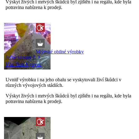
Výskyt živých i mrtvých škůdců byl zjištěn i na regálu, kde byla
potravina nabízena k prodeji.
Mlýnské obilné výrobky
Ječné kroupy č. 3
Văn Tinh Nguyen
Uvnitř výrobku i na jeho obalu se vyskytovali živí škůdci v
různých vývojových stádiích.
Výskyt živých i mrtvých škůdců byl zjištěn i na regálu, kde byla
potravina nabízena k prodeji.