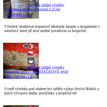
Mlýnské obilné výrobky
Pohanková mouka celozrnná á 25 kg
Apetite mix s.r.o.
Výrobek obsahoval tropanové alkaloidy atropin a skopalamin v
množství, které již není možné považovat za bezpečné.
Mlýnské obilné výrobky
Šumavské kroupy ZABIJAČKOVÉ ječné
THE CHUNG LÉ
Uvnitř výrobku pod obalem byl zjištěn výskyt živých škůdců a
jejich vývojová stádia, pavučinky a krupičná drť