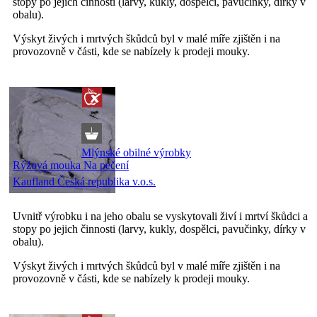
stopy po jejich činnosti (larvy, kukly, dospělci, pavučinky, dírky v
obalu).
Výskyt živých i mrtvých škůdců byl v malé míře zjištěn i na
provozovně v části, kde se nabízely k prodeji mouky.
Mlýnské obilné výrobky
Rýžová mouka Na pečení
Kaufland Česká republika v.o.s.
Uvnitř výrobku i na jeho obalu se vyskytovali živí i mrtví škůdci a
stopy po jejich činnosti (larvy, kukly, dospělci, pavučinky, dírky v
obalu).
Výskyt živých i mrtvých škůdců byl v malé míře zjištěn i na
provozovně v části, kde se nabízely k prodeji mouky.