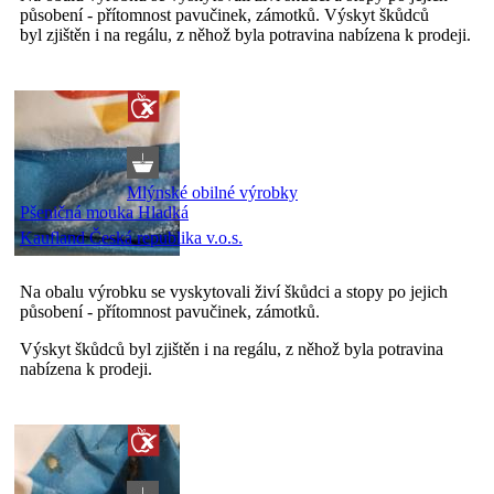
působení - přítomnost pavučinek, zámotků. Výskyt škůdců
byl zjištěn i na regálu, z něhož byla potravina nabízena k prodeji.
Mlýnské obilné výrobky
Pšeničná mouka Hladká
Kaufland Česká republika v.o.s.
Na obalu výrobku se vyskytovali živí škůdci a stopy po jejich
působení - přítomnost pavučinek, zámotků.
Výskyt škůdců byl zjištěn i na regálu, z něhož byla potravina
nabízena k prodeji.