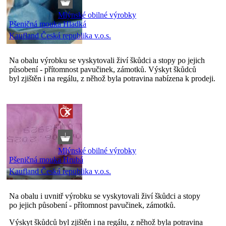
Mlýnské obilné výrobky
Pšeničná mouka Hladká
Kaufland Česká republika v.o.s.
Na obalu výrobku se vyskytovali živí škůdci a stopy po jejich
působení - přítomnost pavučinek, zámotků. Výskyt škůdců
byl zjištěn i na regálu, z něhož byla potravina nabízena k prodeji.
Mlýnské obilné výrobky
Pšeničná mouka Hrubá
Kaufland Česká republika v.o.s.
Na obalu i uvnitř výrobku se vyskytovali živí škůdci a stopy
po jejich působení - přítomnost pavučinek, zámotků.
Výskyt škůdců byl zjištěn i na regálu, z něhož byla potravina