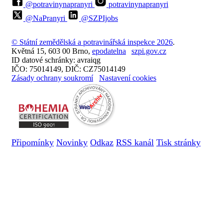
@potravinynapranyri
potravinynapranyri
@NaPranyri
@SZPIjobs
© Státní zemědělská a potravinářská inspekce 2026
.
Květná 15, 603 00 Brno,
epodatelna
szpi.gov.cz
ID datové schránky: avraiqg
IČO: 75014149, DIČ: CZ75014149
Zásady ochrany soukromí
Nastavení cookies
Připomínky
Novinky
Odkaz
RSS kanál
Tisk stránky