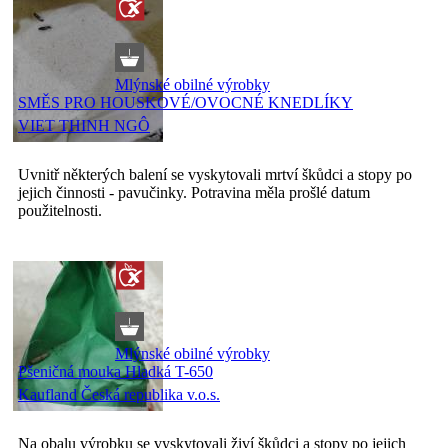
Mlýnské obilné výrobky
SMĚS PRO HOUSKOVÉ/OVOCNÉ KNEDLÍKY
VIET THINH NGÔ
Uvnitř některých balení se vyskytovali mrtví škůdci a stopy po
jejich činnosti - pavučinky. Potravina měla prošlé datum
použitelnosti.
Mlýnské obilné výrobky
Pšeničná mouka Hladká T-650
Kaufland Česká republika v.o.s.
Na obalu výrobku se vyskytovali živí škůdci a stopy po jejich