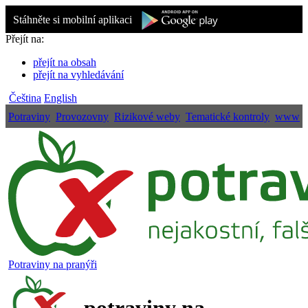
Stáhněte si mobilní aplikaci
Přejít na:
přejít na obsah
přejít na vyhledávání
Čeština
English
Potraviny
Provozovny
Rizikové weby
Tematické kontroly
www
Potraviny na pranýři