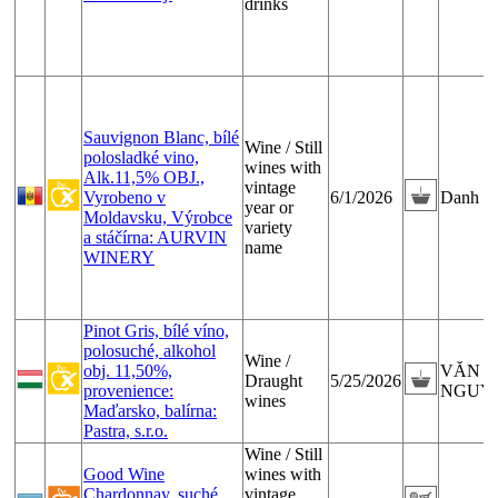
drinks
Sauvignon Blanc, bílé
Wine / Still
polosladké vino,
wines with
Alk.11,5% OBJ.,
vintage
Vyrobeno v
6/1/2026
Danh H
year or
Moldavsku, Výrobce
variety
a stáčírna: AURVIN
name
WINERY
Pinot Gris, bílé víno,
polosuché, alkohol
Wine /
obj. 11,50%,
VĂN 
Draught
5/25/2026
provenience:
NGUY
wines
Maďarsko, balírna:
Pastra, s.r.o.
Wine / Still
Good Wine
wines with
Chardonnay, suché
vintage