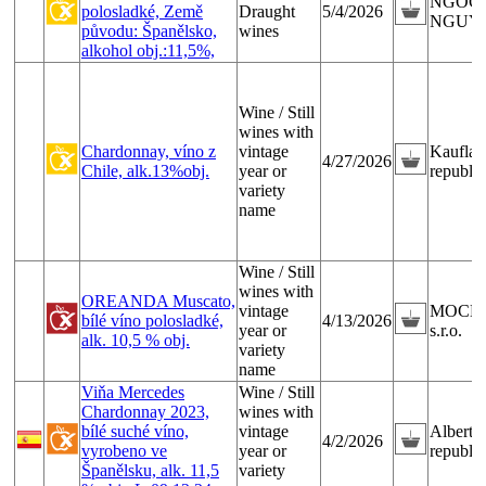
NGOC
polosladké, Země
Draught
5/4/2026
NGUY
původu: Španělsko,
wines
alkohol obj.:11,5%,
Wine / Still
wines with
Chardonnay, víno z
vintage
Kauflan
4/27/2026
Chile, alk.13%obj.
year or
republik
variety
name
Wine / Still
wines with
OREANDA Muscato,
vintage
MOCHIT
bílé víno polosladké,
4/13/2026
year or
s.r.o.
alk. 10,5 % obj.
variety
name
Viňa Mercedes
Wine / Still
Chardonnay 2023,
wines with
bílé suché víno,
vintage
Albert 
4/2/2026
vyrobeno ve
year or
republika
Španělsku, alk. 11,5
variety