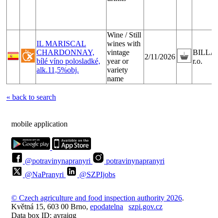
Wine / Still
IL MARISCAL
wines with
CHARDONNAY,
vintage
BILLA, 
2/11/2026
bílé víno polosladké,
year or
r.o.
alk.11,5%obj.
variety
name
« back to search
mobile application
@potravinynapranyri
potravinynapranyri
@NaPranyri
@SZPIjobs
© Czech agriculture and food inspection authority 2026
.
Květná 15, 603 00 Brno,
epodatelna
szpi.gov.cz
Data box ID: avraiqg