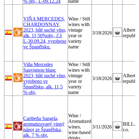
% obj., L-09.12.24
name
VIŇA MERCEDES,
Wine / Still
CHARDONNAY,
wines with
2023, bílé suché víno,
vintage
Albert 
3/18/2026
alk. 11,50%obj., č.š
year or
republika
L-30.09.24, vyrobeno
variety
ve Španělsku.
name
Viňa Mercedes
Wine / Still
Sauvignon blanc
wines with
2023, bílé suché víno,
vintage
Albert 
3/18/2026
vyrobeno ve
year or
republika
Španělsku, alk. 11,5
variety
% obj.
name
Wine /
Caribeña Sangría,
Aromatized
aromatizovaný vinný
BILLA, 
wines,
3/11/2026
nápoj ze Španělska,
r.o.
wine-based
alk. 7 % obj.
drinks