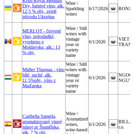
Krim Royal Medium
Wine /
Dry, šumivé víno, alk.
Sparkling
6/17/2026
RONJA, 
12,5 % obj., země
wines
původu Ukrajina
Wine / Still
MERLOT - červené
wines with
víno, polosladké,
vintage
VIET 
vyrobeno v
6/1/2026
year or
TRAN
Moldavsku, alk.: 13
variety
% obj.
name
Wine / Still
Müller Thurgau - víno
wines with
bílé, suché, alk.
vintage
NGOC
6/1/2026
11,5%obj., víno z
year or
NGUY
Maďarska
variety
name
Wine /
Caribeña Sangría,
Aromatized
aromatizovaný vinný
BILLA, 
wines,
6/1/2026
nápoj ze Španělska,
r.o.
wine-based
alk. 7 % obj.