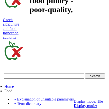
food pillory -
poor-quality,
adulterated
Czech
agriculture
and unsafe
and food
inspection
food
authority
Czech
agriculture
and
food
Home
inspection
Food
authority
» Explanation of unsuitable parameters
Display mode: Tile
» Term dictionary
Display mode: