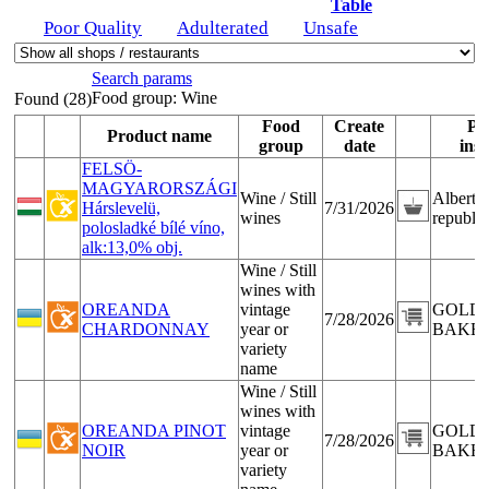
Table
Poor Quality
Adulterated
Unsafe
Search params
Food group:
Wine
Found (28)
Food
Create
Pla
Product name
group
date
insp
FELSÖ-
MAGYARORSZÁGI
Wine / Still
Albert 
Hárslevelü,
7/31/2026
wines
republika
polosladké bílé víno,
alk:13,0% obj.
Wine / Still
wines with
OREANDA
vintage
GOLD
7/28/2026
CHARDONNAY
year or
BAKERY
variety
name
Wine / Still
wines with
OREANDA PINOT
vintage
GOLD
7/28/2026
NOIR
year or
BAKERY
variety