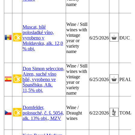
name
Wine / Still
Muscat, bílé
wines with
polosladké víno,
vintage
vyrobeno v
6/25/2026
ĐUC A
year or
Moldavsku, alk. 12,0
variety
% obj.
name
Wine / Still
Don Simon seleccion,
wines with
Airen, suché víno
vintage
bílé, vyrobeno ve
6/25/2026
PEAL a.
year or
Španělsku, Alk.
variety
11,5% obj.
name
Dornfelder,
Wine /
polosuché, č. š. 5054,
Draught
6/22/2026
TOMÁŠ
alk. 13% obj., MZV
wines