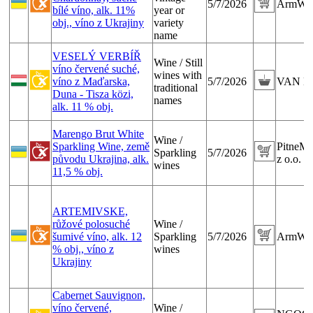
5/7/2026
ArmWine
bílé víno, alk. 11%
year or
obj., víno z Ukrajiny
variety
name
VESELÝ VERBÍŘ
Wine / Still
víno červené suché,
wines with
víno z Maďarska,
5/7/2026
VAN L
traditional
Duna - Tisza közi,
names
alk. 11 % obj.
Marengo Brut White
Wine /
Sparkling Wine, země
PitneMi
Sparkling
5/7/2026
původu Ukrajina, alk.
z o.o.
wines
11,5 % obj.
ARTEMIVSKE,
růžové polosuché
Wine /
šumivé víno, alk. 12
Sparkling
5/7/2026
ArmWine
% obj., víno z
wines
Ukrajiny
Cabernet Sauvignon,
víno červené,
Wine /