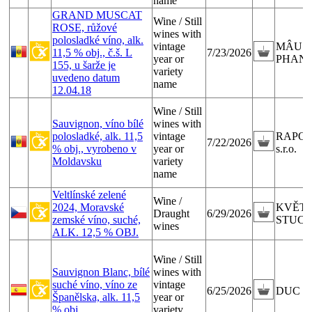
name
GRAND MUSCAT
Wine / Still
ROSE, růžové
wines with
polosladké víno, alk.
vintage
MÂU 
11,5 % obj., č.š. L
7/23/2026
year or
PHAN
155, u šarže je
variety
uvedeno datum
name
12.04.18
Wine / Still
Sauvignon, víno bílé
wines with
polosladké, alk. 11,5
vintage
RAPO 
7/22/2026
% obj., vyrobeno v
year or
s.r.o.
Moldavsku
variety
name
Veltlínské zelené
Wine /
2024, Moravské
KVĚT
Draught
6/29/2026
zemské víno, suché,
STUC
wines
ALK. 12,5 % OBJ.
Wine / Still
Sauvignon Blanc, bílé
wines with
suché víno, víno ze
vintage
6/25/2026
DUC DU
Španělska, alk. 11,5
year or
% obj.
variety