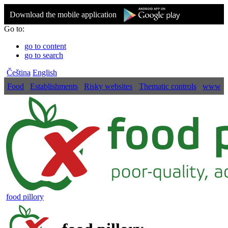
Download the mobile application
Go to:
go to content
go to search
Čeština
English
Food
Establishments
Risky websites
Thematic controls
www
food pillory