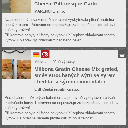
Cheese Pittoresque Garlic
MARENČÍK, s.r.o.
Na povrchu sýra se v místě nakrojení vyskytovala plíseň viditelná
pouhým okem. Potravina se nepovažuje za bezpečnou, pokud jeví
známky kažení.
Při kontrole nebyly zjištěny nevyhovující teploty skladování tohoto
výrobku. Vzorek byl odebrán z načatého balení.
Mléko a mléčné výrobky
Milbona Gratin Cheese Mix grated,
směs strouhaných sýrů se sýrem
cheddar a sýrem emmentaler
Lidl Česká republika s.r.o.
Pod obalem u některých balení se na potravině vyskytovala plíseň
modrošedé barvy. Potravina se nepovažuje za bezpečnou, pokud jeví
známky kažení.
Při kontrole nebyla zjištěna nevyhovující teplota skladování tohoto
výrobku. Potravina neměla prošlé datum použitelnosti.