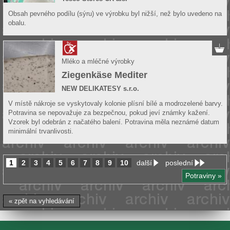
Obsah pevného podílu (sýru) ve výrobku byl nižší, než bylo uvedeno na
obalu.
Mléko a mléčné výrobky
Ziegenkäse Mediter
NEW DELIKATESY s.r.o.
V místě nákroje se vyskytovaly kolonie plísní bílé a modrozelené barvy.
Potravina se nepovažuje za bezpečnou, pokud jeví známky kažení.
Vzorek byl odebrán z načatého balení. Potravina měla neznámé datum
minimální trvanlivosti.
1
2
3
4
5
6
7
8
9
10
další
poslední
Potraviny »
« zpět na vyhledávání