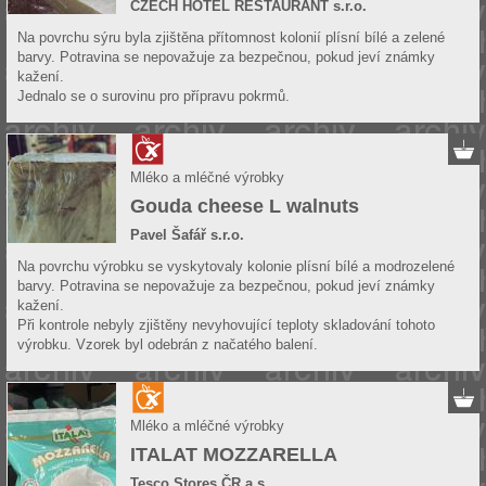
CZECH HOTEL RESTAURANT s.r.o.
Na povrchu sýru byla zjištěna přítomnost kolonií plísní bílé a zelené
barvy. Potravina se nepovažuje za bezpečnou, pokud jeví známky
kažení.
Jednalo se o surovinu pro přípravu pokrmů.
Mléko a mléčné výrobky
Gouda cheese L walnuts
Pavel Šafář s.r.o.
Na povrchu výrobku se vyskytovaly kolonie plísní bílé a modrozelené
barvy. Potravina se nepovažuje za bezpečnou, pokud jeví známky
kažení.
Při kontrole nebyly zjištěny nevyhovující teploty skladování tohoto
výrobku. Vzorek byl odebrán z načatého balení.
Mléko a mléčné výrobky
ITALAT MOZZARELLA
Tesco Stores ČR a.s.