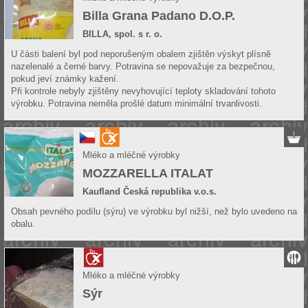
Billa Grana Padano D.O.P.
BILLA, spol. s r. o.
U části balení byl pod neporušeným obalem zjištěn výskyt plísně
nazelenalé a černé barvy. Potravina se nepovažuje za bezpečnou,
pokud jeví známky kažení.
Při kontrole nebyly zjištěny nevyhovující teploty skladování tohoto
výrobku. Potravina neměla prošlé datum minimální trvanlivosti.
Mléko a mléčné výrobky
MOZZARELLA ITALAT
Kaufland Česká republika v.o.s.
Obsah pevného podílu (sýru) ve výrobku byl nižší, než bylo uvedeno na
obalu.
Mléko a mléčné výrobky
Sýr