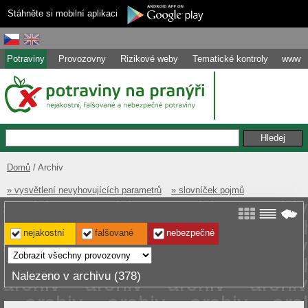
Stáhněte si mobilní aplikaci
Potraviny
Provozovny
Rizikové weby
Tematické kontroly
www
Domů
Archiv
» vysvětlení nevyhovujících parametrů
» slovníček pojmů
nejakostní
falšované
nebezpečné
Nalezeno v archivu (378)