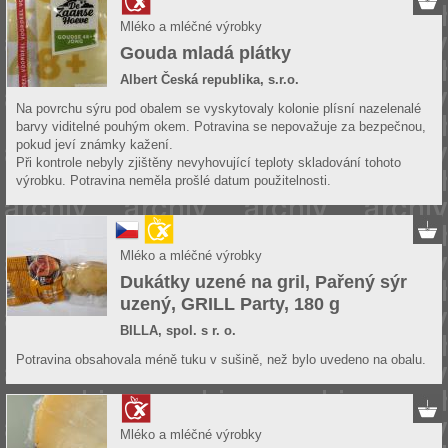
Mléko a mléčné výrobky
Gouda mladá plátky
Albert Česká republika, s.r.o.
Na povrchu sýru pod obalem se vyskytovaly kolonie plísní nazelenalé
barvy viditelné pouhým okem. Potravina se nepovažuje za bezpečnou,
pokud jeví známky kažení.
Při kontrole nebyly zjištěny nevyhovující teploty skladování tohoto
výrobku. Potravina neměla prošlé datum použitelnosti.
Mléko a mléčné výrobky
Dukátky uzené na gril, Pařený sýr
uzený, GRILL Party, 180 g
BILLA, spol. s r. o.
Potravina obsahovala méně tuku v sušině, než bylo uvedeno na obalu.
Mléko a mléčné výrobky