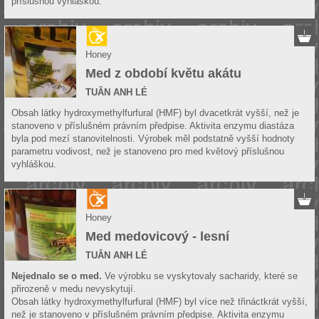
příslušnou vyhláškou.
Honey
Med z období květu akátu
TUÂN ANH LÉ
Obsah látky hydroxymethylfurfural (HMF) byl dvacetkrát vyšší, než je
stanoveno v příslušném právním předpise. Aktivita enzymu diastáza
byla pod mezí stanovitelnosti. Výrobek měl podstatně vyšší hodnoty
parametru vodivost, než je stanoveno pro med květový příslušnou
vyhláškou.
Honey
Med medovicový - lesní
TUÂN ANH LÉ
Nejednalo se o med.
Ve výrobku se vyskytovaly sacharidy, které se
přirozeně v medu nevyskytují.
Obsah látky hydroxymethylfurfural (HMF) byl více než třináctkrát vyšší,
než je stanoveno v příslušném právním předpise. Aktivita enzymu