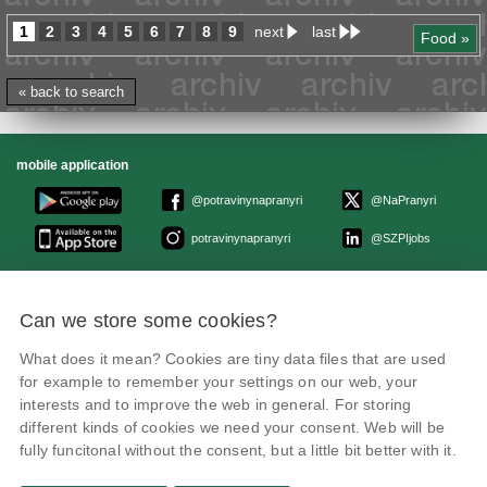
1
2
3
4
5
6
7
8
9
next
last
Food »
« back to search
mobile application
@potravinynapranyri
@NaPranyri
potravinynapranyri
@SZPIjobs
© Czech agriculture and food inspection authority 2026
.
Can we store some cookies?
Květná 15, 603 00 Brno,
epodatelna
szpi.gov.cz
Data box ID: avraiqg
What does it mean? Cookies are tiny data files that are used
IČO: 75014149, DIČ: CZ75014149
Privacy Policy
Cookies settings
for example to remember your settings on our web, your
interests and to improve the web in general. For storing
different kinds of cookies we need your consent. Web will be
fully funcitonal without the consent, but a little bit better with it.