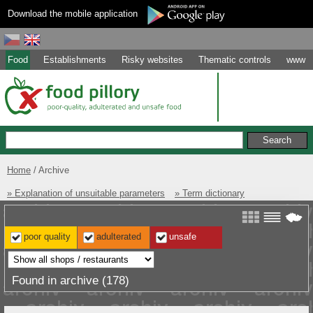
Download the mobile application
Food
Establishments
Risky websites
Thematic controls
www
Home
Archive
» Explanation of unsuitable parameters
» Term dictionary
poor quality
adulterated
unsafe
Found in archive (178)