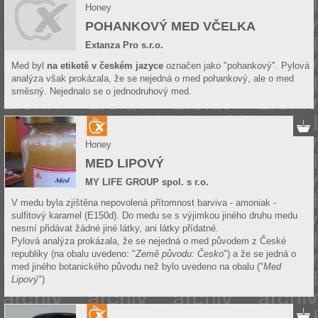
Honey
POHANKOVÝ MED VČELKA
Extanza Pro s.r.o.
Med byl
na etiketě v českém jazyce
označen jako "pohankový". Pylová
analýza však prokázala, že se nejedná o med pohankový, ale o med
směsný. Nejednalo se o jednodruhový med.
Honey
MED LIPOVÝ
MY LIFE GROUP spol. s r.o.
V medu byla zjištěna nepovolená přítomnost barviva - amoniak -
sulfitový karamel (E150d). Do medu se s výjimkou jiného druhu medu
nesmí přidávat žádné jiné látky, ani látky přídatné.
Pylová analýza prokázala, že se nejedná o med původem z České
republiky (na obalu uvedeno: "
Země původu: Česko
") a že se jedná o
med jiného botanického původu než bylo uvedeno na obalu ("
Med
Lipový
")