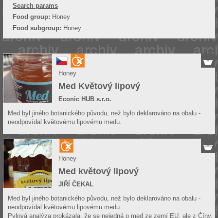
Search params
Food group:
Honey
Food subgroup:
Honey
Honey
Med Květový lipový
Econic HUB s.r.o.
Med byl jiného botanického původu, než bylo deklarováno na obalu -
neodpovídal květovému lipovému medu.
Honey
Med květový lipový
JIŘÍ ČEKAL
Med byl jiného botanického původu, než bylo deklarováno na obalu -
neodpovídal květovému lipovému medu.
Pylová analýza prokázala, že se nejedná o med ze zemí EU, ale z Číny.