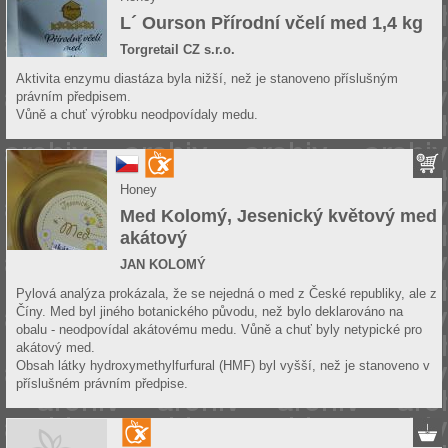
L´ Ourson Přírodní včelí med 1,4 kg
Torgretail CZ s.r.o.
Aktivita enzymu diastáza byla nižší, než je stanoveno příslušným
právním předpisem.
Vůně a chuť výrobku neodpovídaly medu.
Honey
Med Kolomý, Jesenický květový med
akátový
JAN KOLOMÝ
Pylová analýza prokázala, že se nejedná o med z České republiky, ale z
Číny. Med byl jiného botanického původu, než bylo deklarováno na
obalu - neodpovídal akátovému medu. Vůně a chuť byly netypické pro
akátový med.
Obsah látky hydroxymethylfurfural (HMF) byl vyšší, než je stanoveno v
příslušném právním předpise.