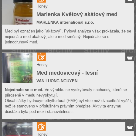
Honey
Marlenka Květový akátový med
MARLENKA international s.r.o.
Med byl označen jako "akátový". Pylová analýza však prokázala, že se
nejedná o med akátový, ale o med směsný. Nejednalo se o
jednodruhový med.
Honey
Med medovicový - lesní
VAN LUONG NGUYEN
Nejednalo se o med.
Ve výrobku se vyskytovaly sacharidy, které se
přirozeně v medu nevyskytují.
Obsah látky hydroxymethylfurfural (HMF) byl více než dvacetkrát vyšší,
než je stanoveno v příslušném právním předpise. Aktivita enzymu
diastáza byla pod mezí stanovitelnosti.
Honey