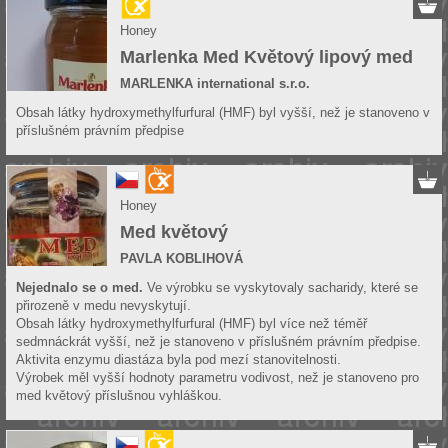
Honey
Marlenka Med Květový lipový med
MARLENKA international s.r.o.
Obsah látky hydroxymethylfurfural (HMF) byl vyšší, než je stanoveno v
příslušném právním předpise
Honey
Med květový
PAVLA KOBLIHOVÁ
Nejednalo se o med.
Ve výrobku se vyskytovaly sacharidy, které se
přirozeně v medu nevyskytují.
Obsah látky hydroxymethylfurfural (HMF) byl více než téměř
sedmnáckrát vyšší, než je stanoveno v příslušném právním předpise.
Aktivita enzymu diastáza byla pod mezí stanovitelnosti.
Výrobek měl vyšší hodnoty parametru vodivost, než je stanoveno pro
med květový příslušnou vyhláškou.