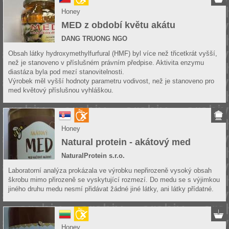
Honey
MED z období květu akátu
DANG TRUONG NGO
Obsah látky hydroxymethylfurfural (HMF) byl více než třicetkrát vyšší,
než je stanoveno v příslušném právním předpise. Aktivita enzymu
diastáza byla pod mezí stanovitelnosti.
Výrobek měl vyšší hodnoty parametru vodivost, než je stanoveno pro
med květový příslušnou vyhláškou.
Honey
Natural protein - akátový med
NaturalProtein s.r.o.
Laboratorní analýza prokázala ve výrobku nepřirozeně vysoký obsah
škrobu mimo přirozeně se vyskytující rozmezí. Do medu se s výjimkou
jiného druhu medu nesmí přidávat žádné jiné látky, ani látky přídatné.
Honey