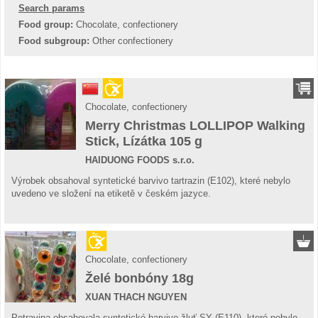
Search params
Food group:
Chocolate, confectionery
Food subgroup:
Other confectionery
Chocolate, confectionery
Merry Christmas LOLLIPOP Walking
Stick, Lízátka 105 g
HAIDUONG FOODS s.r.o.
Výrobek obsahoval syntetické barvivo tartrazin (E102), které nebylo
uvedeno ve složení na etiketě v českém jazyce.
Chocolate, confectionery
Želé bonbóny 18g
XUAN THACH NGUYEN
Potravina obsahovala syntetické barvivo žluť SY (E110), které nebylo