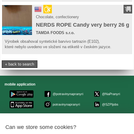
Chocolate, confectionery
NERDS ROPE Candy very berry 26 g
TAMDA FOODS s.r.o.
Výrobek obsahoval syntetické barvivo tartrazin (E102),
které nebylo uvedeno ve složení na etiketě v českém jazyce.
« back to search
mobile application
@potravinynapranyri
@NaPranyri
potravinynapranyri
@SZPIjobs
© Czech agriculture and food inspection authority 2026
.
Can we store some cookies?
Květná 15, 603 00 Brno,
epodatelna
szpi.gov.cz
Data box ID: avraiqg