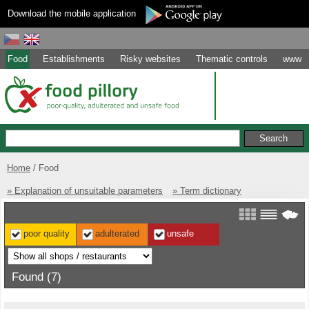
Download the mobile application
Food
Establishments
Risky websites
Thematic controls
www
Home
Food
» Explanation of unsuitable parameters
» Term dictionary
poor quality
adulterated
unsafe
Found (7)