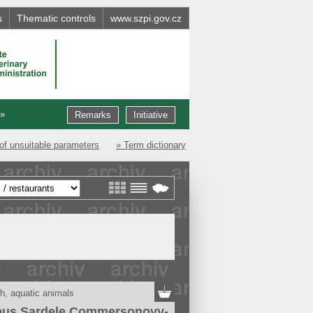
s
Thematic controls
www.szpi.gov.cz
 »
Remarks
Initiative
of unsuitable parameters
» Term dictionary
h, aquatic animals
pus Sardele Commersonovy-