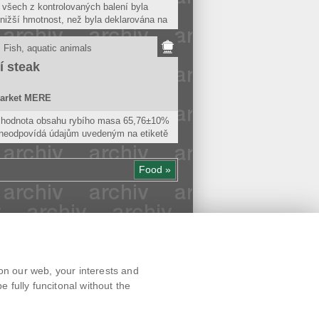
všech z kontrolovaných balení byla
 nižší hmotnost, než byla deklarována na
teli tak byla poskytnuta zavádějící
Fish, aquatic animals
e o množství (hmotnosti ryby v balení).
 steak
arket MERE
á hodnota obsahu rybího masa 65,76±10%
neodpovídá údajům uvedeným na etiketě
váno 100%.
 hodnota bílkovin 10,56±1,4% g/100g
Food »
ídá údajům uvedeným e na etiketě
- deklarováno 18,6 g/100g.
Text version
on our web, your interests and
Remarks
 fully funcitonal without the
News
Link
RSS channel