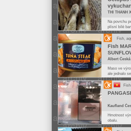
vykuchan
THI THANH 
Na povrchu po
plísní bílé b
potraviny, zá
zatuchlině a p
Fish, aq
Potravina se
Fish MA
jeví známky 
SUNFLO
Albert Česká 
Maso ve výrob
ale jednalo s
kousků masa
Spotřebiteli 
Fish
informace o c
PANGASI
Kaufland Čes
Hmotnost výro
obalu.