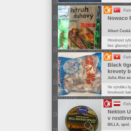
Na trh k lids
produkty rybo
Fish
parazity.
Nowaco P
Albert Česká 
Hmotnost ryby
bez glazury) 
obalu.
Fish
Black tig
krevety 
Julia Alex as
Ve výrobku by
hmotnosti bal
800 g, zjiště
zjištěna nižš
Fish
výši 72,76 % 
Nekton 
v rostlin
BILLA, spol. 