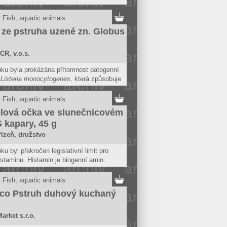
 lidské spotřebě nesmějí být uvedeny
 rybolovu, které jsou viditelně napadeny
Fish, aquatic animals
y ze pstruha uzené zn. Globus
ČR, v.o.s.
bku byla prokázána přítomnost patogenní
e
Listeria monocytogenes
, která způsobuje
ní zvané listerióza.
Fish, aquatic animals
lová očka ve slunečnicovém
S kapary, 45 g
zeň, družstvo
ku byl překročen legislativní limit pro
staminu. Histamin je biogenní amin.
 u ryb vzniká jako důsledek mikrobiální
ace, rizikovým faktorem je i porušení
Fish, aquatic animals
ího řetězce. Vyšší obsah histaminu může
co Pstruh duhový kuchaný
 svědění kůže a vyrážku, bolest hlavy
s krevního tlaku.
arket s.r.o.