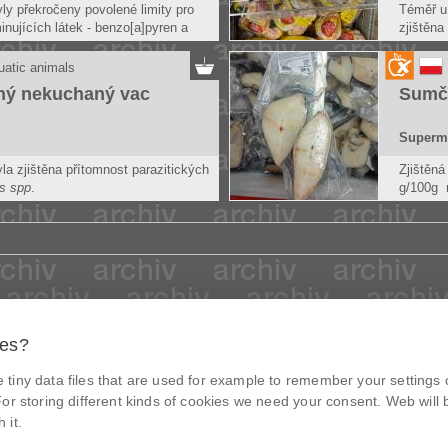
ly překročeny povolené limity pro
Téměř u 
nujících látek - benzo[a]pyren a
zjištěna
ství polycyklických aromatických
obalu.
PAH).
Spotřebi
uatic animals
informac
ný nekuchaný vac
Sumčí
Superm
la zjištěna přítomnost parazitických
Zjištěn
s spp
.
g/100g 
ké spotřebě nesmějí být uvedeny
deklaro
lovu, které jsou viditelně napadeny
Zjištěná
neodpov
výrobku 
ies?
© Czech agriculture and food inspection authority 2026
.
tiny data files that are used for example to remember your settings 
Květná 15, 603 00 Brno,
epodatelna
szpi.gov.cz
@NaPranyri
or storing different kinds of cookies we need your consent. Web will be
Data box ID: avraiqg
 it.
IČO: 75014149, DIČ: CZ75014149
@SZPIjobs
Privacy Policy
Cookies settings