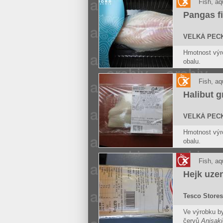
Fish, aq
Pangas fi
VELKÁ PECKA
Hmotnost výro
obalu.
Fish, aq
Halibut g
VELKÁ PECKA
Hmotnost výro
obalu.
Fish, aq
Hejk uze
Tesco Stores
Ve výrobku by
červů
Anisaki