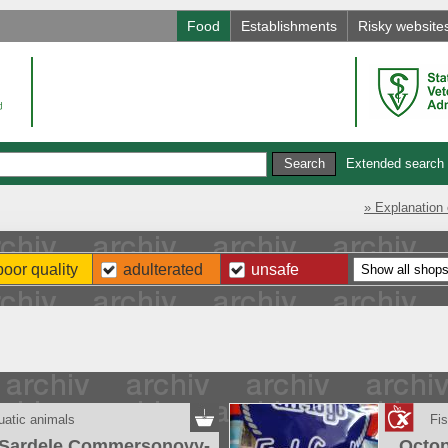
Food
Establishments
Risky website
Extended search
» Explanation 
poor quality
adulterated
unsafe
uatic animals
Fis
Sardele Commersonovy-
Octo