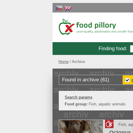
Finding food
:
Home
Archive
Found in archive (61)
Search params
Food group:
Fish, aquatic animals
Fish, aq
Octopus 