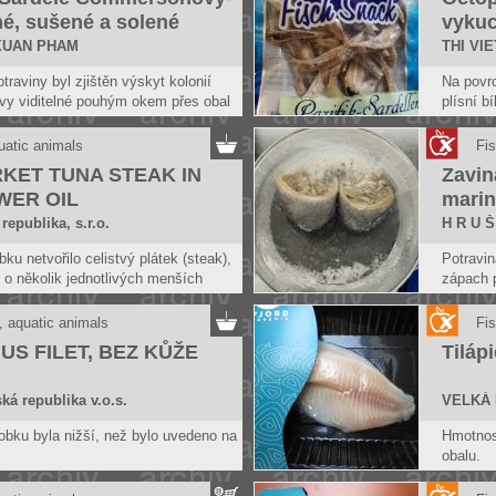
é, sušené a solené
vykuc
XUAN PHAM
THI VI
traviny byl zjištěn výskyt kolonií
Na povrc
arvy viditelné pouhým okem přes obal
plísní b
roveň zjištěn silný zápach po
potravin
o plísni.
zatuchli
uatic animals
Fis
 nepovažuje za bezpečnou, pokud
bezpečn
RKET TUNA STEAK IN
Zavin
kažení.
WER OIL
marin
sladk
republika, s.r.o.
H R U Š 
sladi
ku netvořilo celistvý plátek (steak),
Potravin
e o několik jednotlivých menších
zápach p
.
zjištěny
tak byla poskytnuta zavádějící
nepovaž
, aquatic animals
Fis
harakteristice výrobku.
kažení.
US FILET, BEZ KŮŽE
Tilápi
Vzorek b
bylo uve
dnů...".
ká republika v.o.s.
VELKÁ 
osoby vš
bku byla nižší, než bylo uvedeno na
Hmotnost
datum po
obalu.