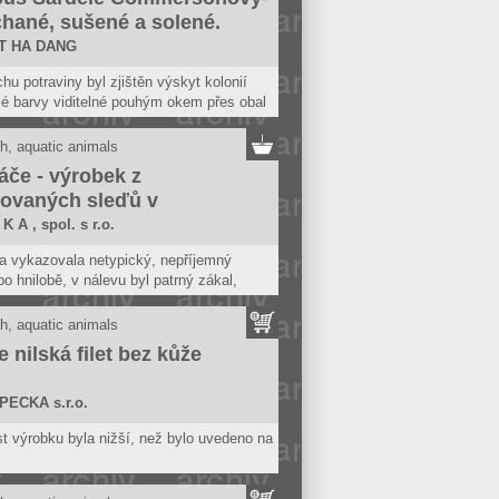
hané, sušené a solené.
ET HA DANG
hu potraviny byl zjištěn výskyt kolonií
ílé barvy viditelné pouhým okem přes obal
y, zároveň zjištěn silný zápach po
ně a po plísni. Potravina se nepovažuje za
h, aquatic animals
ou, pokud jeví známky kažení.
áče - výrobek z
ovaných sleďů v
okyselém nálevu, se
K A , spol. s r.o.
dlem
a vykazovala netypický, nepříjemný
o hnilobě, v nálevu byl patrný zákal,
 sraženiny a šlem. Potravina se
uje za bezpečnou, pokud jeví známky
h, aquatic animals
e nilská filet bez kůže
yl odebrán z načatého balení. Na obalu
deno: "Po otevření spotřebujte do 7
 Tato lhůta dle záznamu kontrolované
PECKA s.r.o.
ak už uběhla. Potravina tak měla prošlé
 výrobku byla nižší, než bylo uvedeno na
užitelnosti.