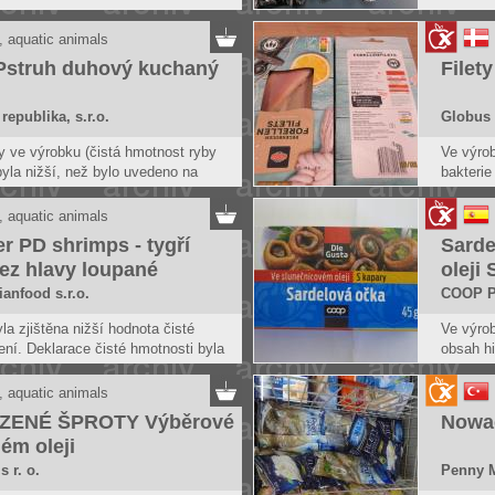
ké spotřebě nesmějí být uvedeny
Na trh k
lovu, které jsou viditelně napadeny
produkty
, aquatic animals
parazity.
struh duhový kuchaný
Filet
republika, s.r.o.
Globus 
 ve výrobku (čistá hmotnost ryby
Ve výro
byla nižší, než bylo uvedeno na
bakteri
onemocně
, aquatic animals
er PD shrimps - tygří
Sarde
bez hlavy loupané
oleji 
ianfood s.r.o.
COOP Pl
la zjištěna nižší hodnota čisté
Ve výrob
ení. Deklarace čisté hmotnosti byla
obsah hi
ná čistá hmotnost 736 g. Dále byla
Histamin
í hodnota obsahu rybího masa ve
kontamin
, aquatic animals
, oproti deklaraci 96 %.
chladíc
UZENÉ ŠPROTY Výběrové
Nowa
způsobit
ném oleji
či pokle
s r. o.
Penny M