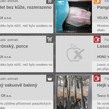
uatic animals
Fis
let bez kůže, rozmrazeno
Panga
 s.r.o.
VELKÁ 
bku byla nižší, než bylo uvedeno na
Hmotnost
obalu.
uatic animals
Fis
rónský, porce
Losos
 s.r.o.
HONG 
bku byla nižší, než bylo uvedeno na
Losos za
pro příp
Potravi
jeví zn
uatic animals
Fis
ný vakuově balený
Hejk 
 ČR a.s.
Tesco S
la zjištěna přítomnost parazitických
Ve výrob
dae.
červů
An