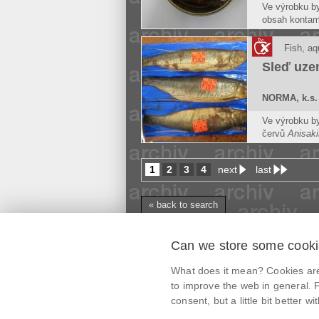
Ve výrobku by
obsah kontami
celkové množ
uhlovodíků (
Fish, aq
Sleď uze
NORMA, k.s.
Ve výrobku by
červů
Anisaki
Na trh k lids
produkty rybo
1
2
3
4
next
last
parazity.
« back to search
Can we store some cook
mobile application
What does it mean? Cookies are 
@potravinynapranyri
to improve the web in general. F
consent, but a little bit better with
potravinynapranyri