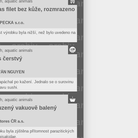
h, aquatic animals
s filet bez kůže, rozmrazeno
PECKA s.r.o.
 výrobku byla nižší, než bylo uvedeno na
h, aquatic animals
 čerstvý
VÂN NGUYEN
páchal po kažení. Jednalo se o surovinu
ravu sushi.
na se nepovažuje za bezpečnou, pokud
ámky kažení.
h, aquatic animals
uzený vakuově balený
tores ČR a.s.
ku byla zjištěna přítomnost parazitických
isakidae
.