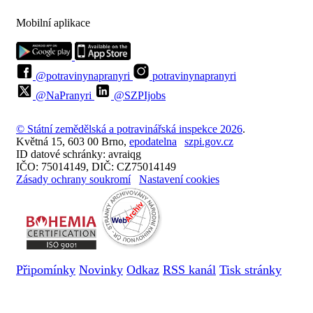
Mobilní aplikace
@potravinynapranyri
potravinynapranyri
@NaPranyri
@SZPIjobs
© Státní zemědělská a potravinářská inspekce 2026
.
Květná 15, 603 00 Brno,
epodatelna
szpi.gov.cz
ID datové schránky: avraiqg
IČO: 75014149, DIČ: CZ75014149
Zásady ochrany soukromí
Nastavení cookies
Připomínky
Novinky
Odkaz
RSS kanál
Tisk stránky