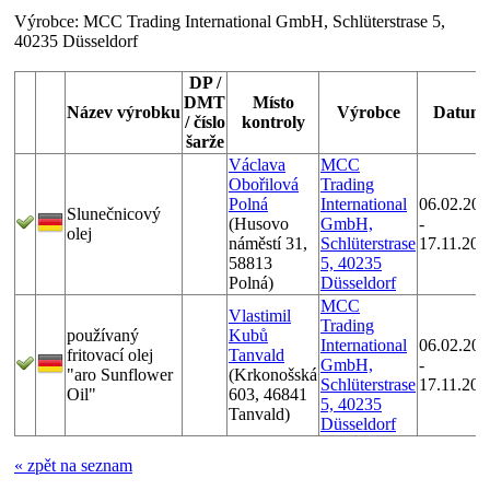
Výrobce:
MCC Trading International GmbH, Schlüterstrase 5,
40235 Düsseldorf
DP /
DMT
Místo
Název výrobku
Výrobce
Datum
/ číslo
kontroly
šarže
Václava
MCC
Obořilová
Trading
Polná
International
06.02.201
Slunečnicový
(Husovo
GmbH,
-
olej
náměstí 31,
Schlüterstrase
17.11.201
58813
5, 40235
Polná)
Düsseldorf
MCC
Vlastimil
Trading
používaný
Kubů
International
06.02.201
fritovací olej
Tanvald
GmbH,
-
"aro Sunflower
(Krkonošská
Schlüterstrase
17.11.201
Oil"
603, 46841
5, 40235
Tanvald)
Düsseldorf
« zpět na seznam