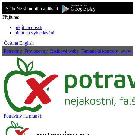
Stáhněte si mobilní aplikaci
Přejít na:
přejít na obsah
přejít na vyhledávání
Čeština
English
Potraviny
Provozovny
Rizikové weby
Tematické kontroly
www
Potraviny na pranýři