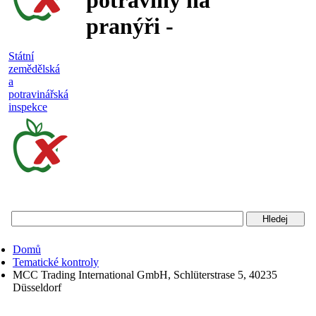
potraviny na
pranýři -
nejakostní,
Státní
zemědělská
falšované a
a
potravinářská
nebezpečné
inspekce
potraviny
Státní
zemědělská
a
potravinářská
Domů
inspekce
Tematické kontroly
MCC Trading International GmbH, Schlüterstrase 5, 40235
Düsseldorf