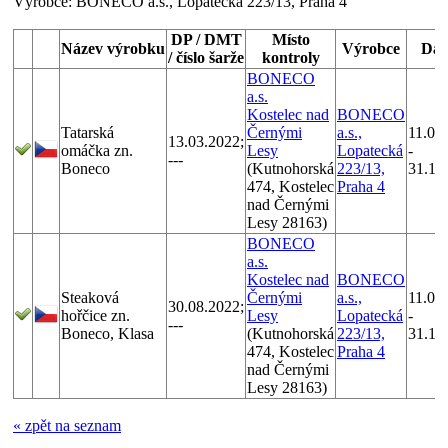
Výrobce:
BONECO a.s., Lopatecká 223/13, Praha 4
DP / DMT
Místo
Název výrobku
Výrobce
Da
/ číslo šarže
kontroly
BONECO
a.s.
Kostelec nad
BONECO
Tatarská
Černými
a.s.,
11.01
13.03.2022;
omáčka zn.
Lesy
Lopatecká
-
---
Boneco
(Kutnohorská
223/13,
31.12
474, Kostelec
Praha 4
nad Černými
Lesy 28163)
BONECO
a.s.
Kostelec nad
BONECO
Steaková
Černými
a.s.,
11.01
30.08.2022;
hořčice zn.
Lesy
Lopatecká
-
---
Boneco, Klasa
(Kutnohorská
223/13,
31.12
474, Kostelec
Praha 4
nad Černými
Lesy 28163)
« zpět na seznam