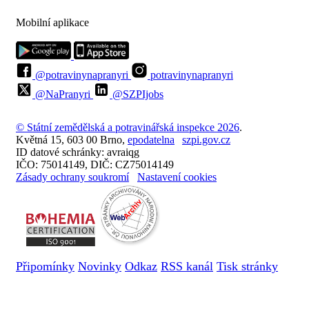
Mobilní aplikace
@potravinynapranyri
potravinynapranyri
@NaPranyri
@SZPIjobs
© Státní zemědělská a potravinářská inspekce 2026
.
Květná 15, 603 00 Brno,
epodatelna
szpi.gov.cz
ID datové schránky: avraiqg
IČO: 75014149, DIČ: CZ75014149
Zásady ochrany soukromí
Nastavení cookies
Připomínky
Novinky
Odkaz
RSS kanál
Tisk stránky