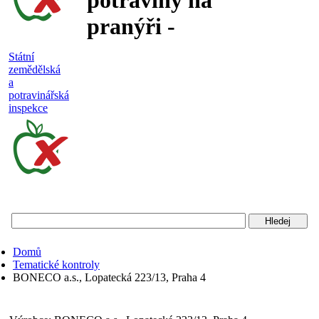
potraviny na
pranýři -
nejakostní,
Státní
zemědělská
falšované a
a
potravinářská
nebezpečné
inspekce
potraviny
Státní
zemědělská
a
potravinářská
Domů
inspekce
Tematické kontroly
BONECO a.s., Lopatecká 223/13, Praha 4