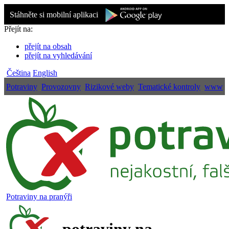
Stáhněte si mobilní aplikaci
Přejít na:
přejít na obsah
přejít na vyhledávání
Čeština
English
Potraviny
Provozovny
Rizikové weby
Tematické kontroly
www
Potraviny na pranýři