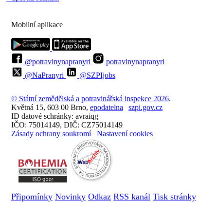
Mobilní aplikace
@potravinynapranyri
potravinynapranyri
@NaPranyri
@SZPIjobs
© Státní zemědělská a potravinářská inspekce 2026
.
Květná 15, 603 00 Brno,
epodatelna
szpi.gov.cz
ID datové schránky: avraiqg
IČO: 75014149, DIČ: CZ75014149
Zásady ochrany soukromí
Nastavení cookies
Připomínky
Novinky
Odkaz
RSS kanál
Tisk stránky