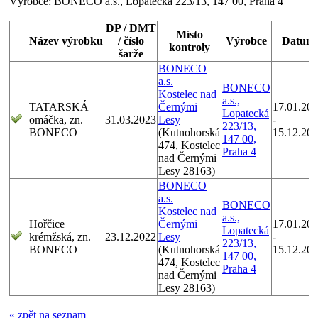
Výrobce:
BONECO a.s., Lopatecká 223/13, 147 00, Praha 4
DP / DMT
Místo
Název výrobku
/ číslo
Výrobce
Datum
kontroly
šarže
BONECO
a.s.
BONECO
Kostelec nad
a.s.,
TATARSKÁ
Černými
17.01.20
Lopatecká
omáčka, zn.
31.03.2023
Lesy
-
223/13,
BONECO
(Kutnohorská
15.12.20
147 00,
474, Kostelec
Praha 4
nad Černými
Lesy 28163)
BONECO
a.s.
BONECO
Kostelec nad
a.s.,
Hořčice
Černými
17.01.20
Lopatecká
krémžská, zn.
23.12.2022
Lesy
-
223/13,
BONECO
(Kutnohorská
15.12.20
147 00,
474, Kostelec
Praha 4
nad Černými
Lesy 28163)
« zpět na seznam