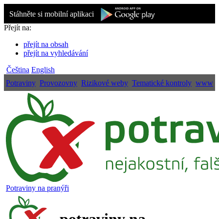
Stáhněte si mobilní aplikaci
Přejít na:
přejít na obsah
přejít na vyhledávání
Čeština
English
Potraviny
Provozovny
Rizikové weby
Tematické kontroly
www
Potraviny na pranýři