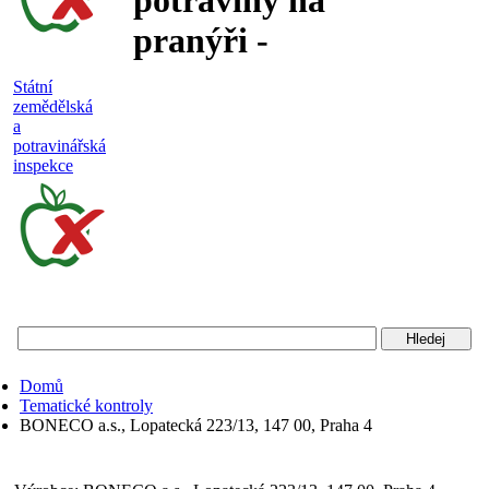
potraviny na
pranýři -
nejakostní,
Státní
zemědělská
falšované a
a
potravinářská
nebezpečné
inspekce
potraviny
Státní
zemědělská
a
potravinářská
Domů
inspekce
Tematické kontroly
BONECO a.s., Lopatecká 223/13, 147 00, Praha 4