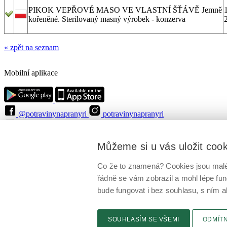
PIKOK VEPŘOVÉ MASO VE VLASTNÍ ŠŤÁVĚ Jemně
kořeněné. Sterilovaný masný výrobek - konzerva
« zpět na seznam
Mobilní aplikace
@potravinynapranyri
potravinynapranyri
@NaPranyri
@SZPIjobs
© Státní zemědělská a potravinářská inspekce 2026
.
Můžeme si u vás uložit coo
Květná 15, 603 00 Brno,
epodatelna
szpi.gov.cz
ID datové schránky: avraiqg
IČO: 75014149, DIČ: CZ75014149
Co že to znamená? Cookies jsou malé 
Zásady ochrany soukromí
Nastavení cookies
řádně se vám zobrazil a mohl lépe fu
bude fungovat i bez souhlasu, s ním a
SOUHLASÍM SE VŠEMI
ODMÍT