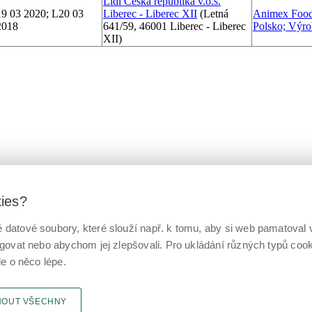
Lidl Česká republika v.o.s.
19 03 2020; L20 03
Liberec - Liberec XII
(Letná
Animex Foods
2018
641/59, 46001 Liberec - Liberec
Polsko; Výro
XII)
kies?
datové soubory, které slouží např. k tomu, aby si web pamatoval v
ngovat nebo abychom jej zlepšovali. Pro ukládání různých typů co
le o něco lépe.
NOUT VŠECHNY