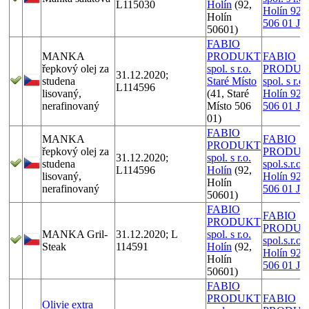
L115030
Holín
(92,
Holín 92,
Holín
506 01 Jič
50601)
FABIO
MANKA
PRODUKT
FABIO
řepkový olej za
spol. s r.o.
PRODUK
31.12.2020;
studena
Staré Místo
spol. s r.o.
L114596
lisovaný,
(41, Staré
Holín 92,
nerafinovaný
Místo 506
506 01 Jič
01)
FABIO
MANKA
FABIO
PRODUKT
řepkový olej za
PRODUK
31.12.2020;
spol. s r.o.
studena
spol.s.r.o.,
L114596
Holín
(92,
lisovaný,
Holín 92,
Holín
nerafinovaný
506 01 Jič
50601)
FABIO
FABIO
PRODUKT
PRODUK
MANKA Gril-
31.12.2020; L
spol. s r.o.
spol.s.r.o.,
Steak
114591
Holín
(92,
Holín 92,
Holín
506 01 Jič
50601)
FABIO
PRODUKT
FABIO
Olivie extra