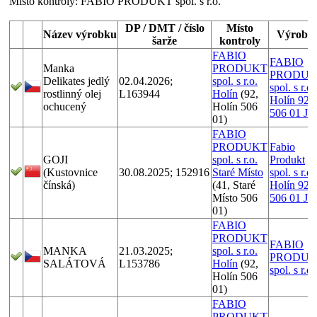
Místo kontroly:
FABIO PRODUKT spol. s r.o.
DP / DMT / číslo
Místo
Název výrobku
Výrobc
šarže
kontroly
FABIO
FABIO
Manka
PRODUKT
PRODUK
Delikates jedlý
02.04.2026;
spol. s r.o.
spol. s r.o.
rostlinný olej
L163944
Holín
(92,
Holín 92,
ochucený
Holín 506
506 01 Jič
01)
FABIO
PRODUKT
Fabio
GOJI
spol. s r.o.
Produkt
(Kustovnice
30.08.2025; 152916
Staré Místo
spol. s r.o.
čínská)
(41, Staré
Holín 92,
Místo 506
506 01 Jič
01)
FABIO
PRODUKT
FABIO
MANKA
21.03.2025;
spol. s r.o.
PRODUK
SALÁTOVÁ
L153786
Holín
(92,
spol. s r.o.
Holín 506
01)
FABIO
PRODUKT