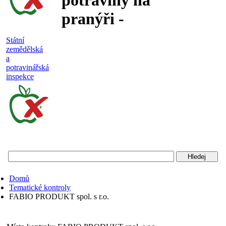
potraviny na
pranýři -
nejakostní,
Státní
zemědělská
falšované a
a
potravinářská
nebezpečné
inspekce
potraviny
Státní
zemědělská
a
potravinářská
Domů
inspekce
Tematické kontroly
FABIO PRODUKT spol. s r.o.