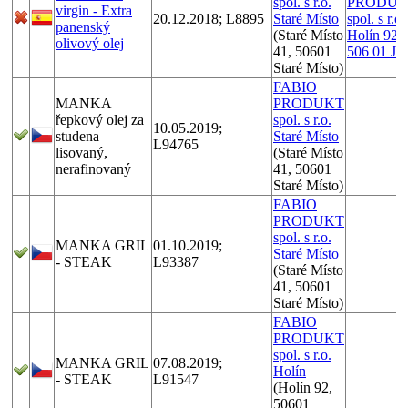
spol. s r.o.
PRODUK
virgin - Extra
20.12.2018; L8895
Staré Místo
spol. s r.o.
panenský
(Staré Místo
Holín 92,
olivový olej
41, 50601
506 01 Jič
Staré Místo)
FABIO
MANKA
PRODUKT
řepkový olej za
spol. s r.o.
10.05.2019;
studena
Staré Místo
L94765
lisovaný,
(Staré Místo
nerafinovaný
41, 50601
Staré Místo)
FABIO
PRODUKT
spol. s r.o.
MANKA GRIL
01.10.2019;
Staré Místo
- STEAK
L93387
(Staré Místo
41, 50601
Staré Místo)
FABIO
PRODUKT
spol. s r.o.
MANKA GRIL
07.08.2019;
Holín
- STEAK
L91547
(Holín 92,
50601