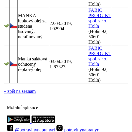
Holín)
FABIO
MANKA
PRODUKT
řepkový olej za
spol. s r.o.
22.03.2019;
studena
Holín
L92994
lisovaný,
(Holín 92,
nerafinovaný
50601
Holín)
FABIO
PRODUKT
Manka salátová
spol. s r.o.
03.04.2019;
ochucený
Holín
L.87323
řepkový olej
(Holín 92,
50601
Holín)
« zpět na seznam
Mobilní aplikace
@potravinynapranyri
potravinynapranyri