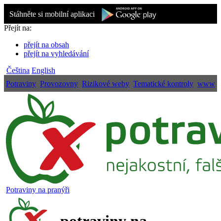
Stáhněte si mobilní aplikaci
Přejít na:
přejít na obsah
přejít na vyhledávání
Čeština
English
Potraviny
Provozovny
Rizikové weby
Tematické kontroly
www
Potraviny na pranýři