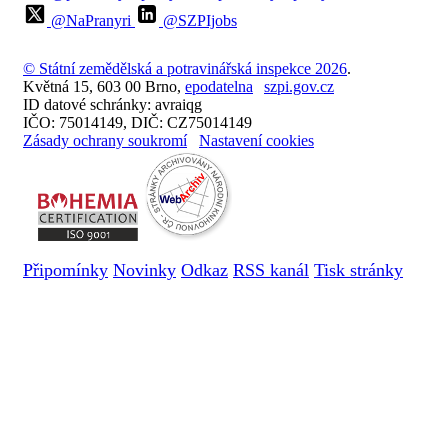
@NaPranyri
@SZPIjobs
© Státní zemědělská a potravinářská inspekce 2026
.
Květná 15, 603 00 Brno,
epodatelna
szpi.gov.cz
ID datové schránky: avraiqg
IČO: 75014149, DIČ: CZ75014149
Zásady ochrany soukromí
Nastavení cookies
Připomínky
Novinky
Odkaz
RSS kanál
Tisk stránky