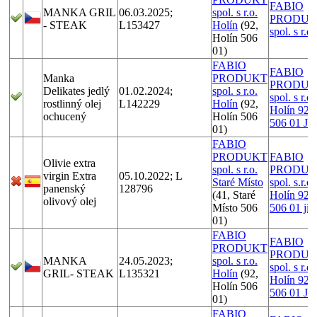
FABIO
MANKA GRIL
06.03.2025;
spol. s r.o.
PRODUK
- STEAK
L153427
Holín
(92,
spol. s r.o.
Holín 506
01)
FABIO
FABIO
Manka
PRODUKT
PRODUK
Delikates jedlý
01.02.2024;
spol. s r.o.
spol. s r.o.
rostlinný olej
L142229
Holín
(92,
Holín 92,
ochucený
Holín 506
506 01 Jič
01)
FABIO
PRODUKT
FABIO
Olivie extra
spol. s r.o.
PRODUK
virgin Extra
05.10.2022; L
Staré Místo
spol. s.r.o.
panenský
128796
(41, Staré
Holín 92,
olivový olej
Místo 506
506 01 jič
01)
FABIO
FABIO
PRODUKT
PRODUK
MANKA
24.05.2023;
spol. s r.o.
spol. s r.o.
GRIL- STEAK
L135321
Holín
(92,
Holín 92,
Holín 506
506 01 Jič
01)
FABIO