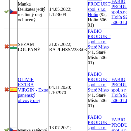
FABIO
Manka
PRODUKT
PRODUK
Delikates jedlý
14.05.2022;
spol. s r.o.
spol.s.r.o.,
rostlinný olej
L123609
Holín
(92,
Holín 92,
ochucený
Holín 506
506 01 Jič
01)
FABIO
PRODUKT
spol. s r.o.
SEZAM
31.07.2022;
Staré Místo
LOUPANÝ
RAJ/LHSS/2283/03
(41, Staré
Místo 506
01)
FABIO
OLIVIE
PRODUKT
FABIO
EXTRA
spol. s r.o.
PRODUK
04.11.2020;
VIRGIN - Extra
Staré Místo
spol. s r.o.
L107970
panenský
(41, Staré
Holín 92,
olivový olej
Místo 506
506 01 Jič
01)
FABIO
FABIO
PRODUKT
PRODUK
13.07.2021;
spol. s r.o.
Manka salátová
spol. s r.o.