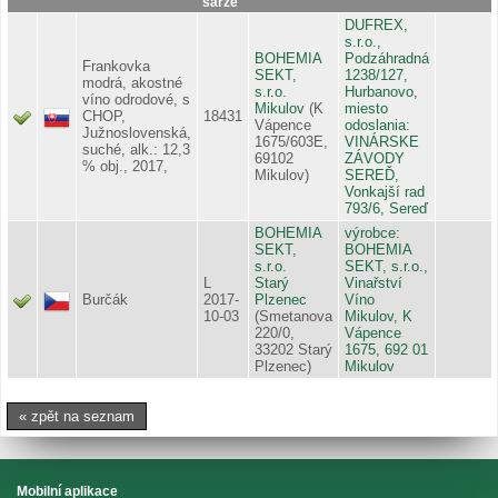
šarže
DUFREX,
s.r.o.,
BOHEMIA
Podzáhradná
Frankovka
SEKT,
1238/127,
modrá, akostné
s.r.o.
Hurbanovo,
víno odrodové, s
Mikulov
(K
miesto
CHOP,
18431
Vápence
odoslania:
Južnoslovenská,
1675/603E,
VINÁRSKE
suché, alk.: 12,3
69102
ZÁVODY
% obj., 2017,
Mikulov)
SEREĎ,
Vonkajší rad
793/6, Sereď
BOHEMIA
výrobce:
SEKT,
BOHEMIA
s.r.o.
SEKT, s.r.o.,
L
Starý
Vinařství
Burčák
2017-
Plzenec
Víno
10-03
(Smetanova
Mikulov, K
220/0,
Vápence
33202 Starý
1675, 692 01
Plzenec)
Mikulov
« zpět na seznam
Mobilní aplikace