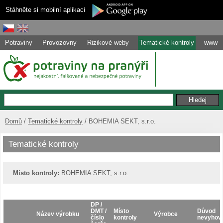
Stáhněte si mobilní aplikaci
Potraviny
Provozovny
Rizikové weby
Tematické kontroly
www
Domů
Tematické kontroly
BOHEMIA SEKT, s.r.o.
Tematické kontroly
Místo kontroly:
BOHEMIA SEKT, s.r.o.
DP /
DMT /
Místo
Důvod
Název výrobku
Výrobce
číslo
kontroly
nevyhov