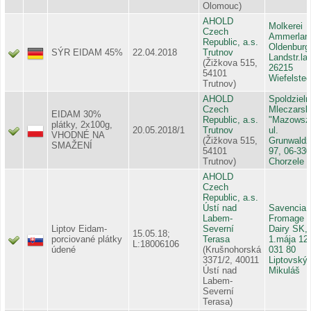
Olomouc)
AHOLD
Molkerei
Czech
Ammerlan
Republic, a.s.
Oldenburg
SÝR EIDAM 45%
22.04.2018
Trutnov
Landstr.la,
(Žižkova 515,
26215
54101
Wiefelste
Trutnov)
AHOLD
Spoldzieln
Czech
Mleczarsk
EIDAM 30%
Republic, a.s.
"Mazowsz
plátky, 2x100g,
20.05.2018/1
Trutnov
ul.
VHODNÉ NA
(Žižkova 515,
Grunwald
SMAŽENÍ
54101
97, 06-330
Trutnov)
Chorzele
AHOLD
Czech
Republic, a.s.
Ústí nad
Savencia
Labem-
Fromage 
Liptov Eidam-
Severní
Dairy SK, 
15.05.18;
porciované plátky
Terasa
1.mája 12
L:18006106
údené
(Krušnohorská
031 80
3371/2, 40011
Liptovský
Ústí nad
Mikuláš
Labem-
Severní
Terasa)