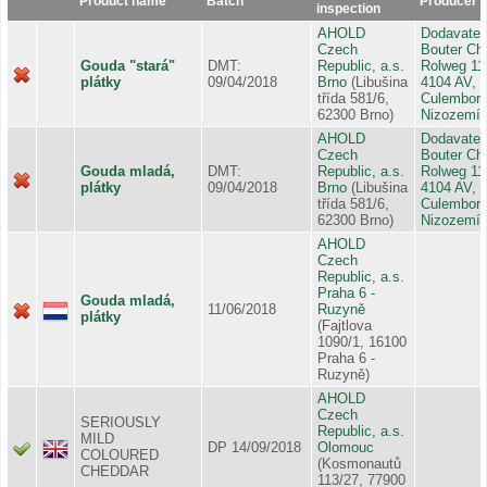
Product name
Batch
Producer
inspection
AHOLD
Dodavatel
Czech
Bouter Ch
Gouda "stará"
DMT:
Republic, a.s.
Rolweg 11
plátky
09/04/2018
Brno
(Libušina
4104 AV,
třída 581/6,
Culemborg
62300 Brno)
Nizozemí
AHOLD
Dodavatel
Czech
Bouter Ch
Gouda mladá,
DMT:
Republic, a.s.
Rolweg 11
plátky
09/04/2018
Brno
(Libušina
4104 AV,
třída 581/6,
Culemborg
62300 Brno)
Nizozemí
AHOLD
Czech
Republic, a.s.
Praha 6 -
Gouda mladá,
11/06/2018
Ruzyně
plátky
(Fajtlova
1090/1, 16100
Praha 6 -
Ruzyně)
AHOLD
Czech
SERIOUSLY
Republic, a.s.
MILD
DP 14/09/2018
Olomouc
COLOURED
(Kosmonautů
CHEDDAR
113/27, 77900