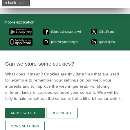
« back to list
mobile application
@potravinynapranyri
@NaPranyri
potravinynapranyri
@SZPIjobs
© Czech agriculture and food inspection authority 2026
.
Can we store some cookies?
Květná 15, 603 00 Brno,
epodatelna
szpi.gov.cz
Data box ID: avraiqg
What does it mean? Cookies are tiny data files that are used
IČO: 75014149, DIČ: CZ75014149
Privacy Policy
Cookies settings
for example to remember your settings on our web, your
interests and to improve the web in general. For storing
different kinds of cookies we need your consent. Web will be
fully funcitonal without the consent, but a little bit better with it.
AGREE WITH ALL
REFUSE ALL
Remarks
News
Link
RSS channel
Print page
MORE SETTINGS