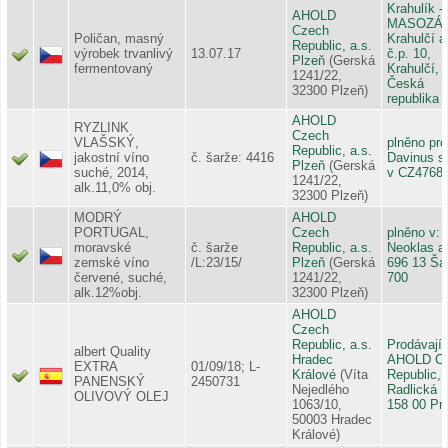
Krahulík -
AHOLD
MASOZÁ
Czech
Poličan, masný
Krahulčí a
Republic, a.s.
výrobek trvanlivý
13.07.17
č.p. 10,
Plzeň
(Gerská
fermentovaný
Krahulčí,
1241/22,
Česká
32300 Plzeň)
republika
AHOLD
RYZLINK
Czech
VLAŠSKÝ,
plněno pro
Republic, a.s.
jakostní víno
č. šarže: 4416
Davinus s.
Plzeň
(Gerská
suché, 2014,
v CZ4768
1241/22,
alk.11,0% obj.
32300 Plzeň)
MODRÝ
AHOLD
PORTUGAL,
Czech
plněno v:
moravské
č. šarže
Republic, a.s.
Neoklas a.
zemské víno
/L:23/15/
Plzeň
(Gerská
696 13 Ša
červené, suché,
1241/22,
700
alk.12%obj.
32300 Plzeň)
AHOLD
Czech
Republic, a.s.
Prodávajíc
albert Quality
Hradec
AHOLD C
EXTRA
01/09/18; L-
Králové
(Víta
Republic, 
PANENSKÝ
2450731
Nejedlého
Radlická 1
OLIVOVÝ OLEJ
1063/10,
158 00 Pr
50003 Hradec
Králové)