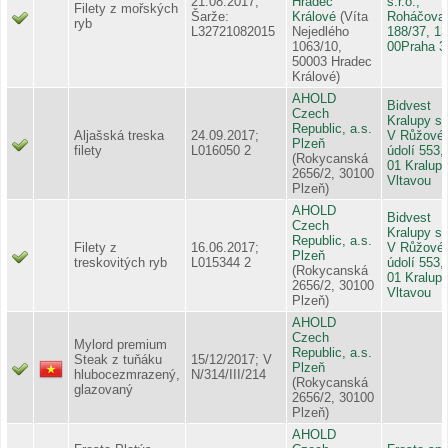
21.08.2017;
Hradec
s.r.o.,
Filety z mořských
Šarže:
Králové
(Víta
Roháčova
ryb
L32721082015
Nejedlého
188/37, 1
1063/10,
00Praha 3
50003 Hradec
Králové)
AHOLD
Bidvest
Czech
Kralupy s.r
Republic, a.s.
Aljašská treska
24.09.2017;
V Růžové
Plzeň
filety
L016050 2
údolí 553,
(Rokycanská
01 Kralup
2656/2, 30100
Vltavou
Plzeň)
AHOLD
Bidvest
Czech
Kralupy s.r
Republic, a.s.
Filety z
16.06.2017;
V Růžové
Plzeň
treskovitých ryb
L015344 2
údolí 553,
(Rokycanská
01 Kralup
2656/2, 30100
Vltavou
Plzeň)
AHOLD
Czech
Mylord premium
Republic, a.s.
Steak z tuňáku
15/12/2017; V
Plzeň
hlubocezmrazený,
N/314/III/214
(Rokycanská
glazovaný
2656/2, 30100
Plzeň)
AHOLD