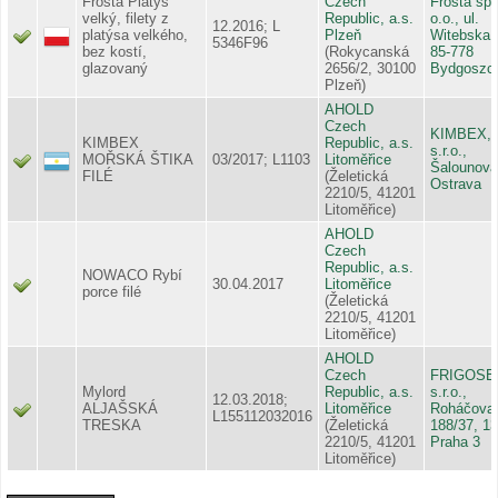
Frosta Platýs
Czech
Frosta sp.
velký, filety z
Republic, a.s.
o.o., ul.
12.2016; L
platýsa velkého,
Plzeň
Witebska 
5346F96
bez kostí,
(Rokycanská
85-778
glazovaný
2656/2, 30100
Bydgoszc
Plzeň)
AHOLD
Czech
KIMBEX,
KIMBEX
Republic, a.s.
s.r.o.,
MOŘSKÁ ŠTIKA
03/2017; L1103
Litoměřice
Šalounova
FILÉ
(Želetická
Ostrava
2210/5, 41201
Litoměřice)
AHOLD
Czech
Republic, a.s.
NOWACO Rybí
30.04.2017
Litoměřice
porce filé
(Želetická
2210/5, 41201
Litoměřice)
AHOLD
Czech
FRIGOSE
Mylord
Republic, a.s.
s.r.o.,
12.03.2018;
ALJAŠSKÁ
Litoměřice
Roháčova
L155112032016
TRESKA
(Želetická
188/37, 13
2210/5, 41201
Praha 3
Litoměřice)