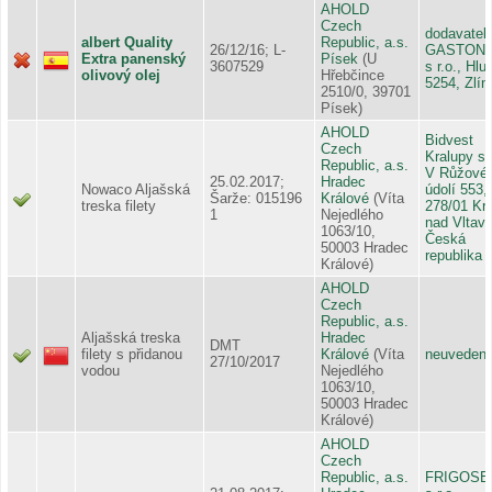
AHOLD
Czech
dodavatel:
albert Quality
Republic, a.s.
26/12/16; L-
GASTON,s
Extra panenský
Písek
(U
3607529
s r.o., Hl
olivový olej
Hřebčince
5254, Zlín
2510/0, 39701
Písek)
AHOLD
Bidvest
Czech
Kralupy s.r
Republic, a.s.
V Růžové
25.02.2017;
Hradec
Nowaco Aljašská
údolí 553,
Šarže: 015196
Králové
(Víta
treska filety
278/01 Kr
1
Nejedlého
nad Vltavo
1063/10,
Česká
50003 Hradec
republika
Králové)
AHOLD
Czech
Republic, a.s.
Aljašská treska
Hradec
DMT
filety s přidanou
Králové
(Víta
neuveden
27/10/2017
vodou
Nejedlého
1063/10,
50003 Hradec
Králové)
AHOLD
Czech
Republic, a.s.
FRIGOSE