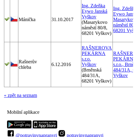
Ing. Zdeňka
Ing. Zdeňka
Eywo Janská
Eywo Jansk
Vyškov
Mánička
31.10.2017
Masarykov
(Masarykovo
náměstí 80/8
náměstí 80/8,
68201 Vyšk
68201 Vyškov)
RAŠNEROVA
PEKÁRNA
RAŠNERO
s.r.o.
PEKÁRNA
Rašnerův
6.12.2016
Vyškov
s.r.o., Brně
chleba
(Brněnská
484/31A, 6
484/31A,
Vyškov
68201 Vyškov)
« zpět na seznam
Mobilní aplikace
@potravinynapranyri
potravinynapranyri