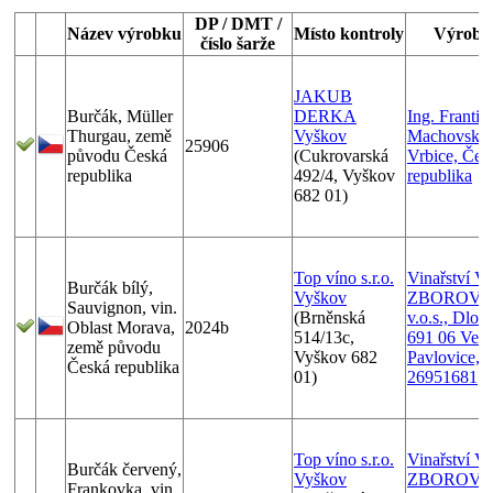
DP / DMT /
Název výrobku
Místo kontroly
Výrobc
číslo šarže
JAKUB
Burčák, Müller
DERKA
Ing. Františ
Thurgau, země
Vyškov
Machovský,
25906
původu Česká
(Cukrovarská
Vrbice, Čes
republika
492/4, Vyškov
republika
682 01)
Top víno s.r.o.
Vinařství 
Burčák bílý,
Vyškov
ZBOROVS
Sauvignon, vin.
(Brněnská
v.o.s., Dlou
Oblast Morava,
2024b
514/13c,
691 06 Velk
země původu
Vyškov 682
Pavlovice, I
Česká republika
01)
26951681
Top víno s.r.o.
Vinařství 
Burčák červený,
Vyškov
ZBOROVS
Frankovka, vin.