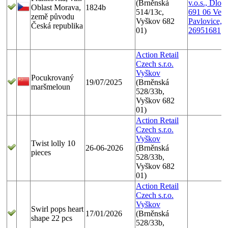
(Brněnská
v.o.s., Dlou
Oblast Morava,
1824b
514/13c,
691 06 Velk
země původu
Vyškov 682
Pavlovice, I
Česká republika
01)
26951681
Action Retail
Czech s.r.o.
Vyškov
Pocukrovaný
19/07/2025
(Brněnská
maršmeloun
528/33b,
Vyškov 682
01)
Action Retail
Czech s.r.o.
Vyškov
Twist lolly 10
26-06-2026
(Brněnská
pieces
528/33b,
Vyškov 682
01)
Action Retail
Czech s.r.o.
Vyškov
Swirl pops heart
17/01/2026
(Brněnská
shape 22 pcs
528/33b,