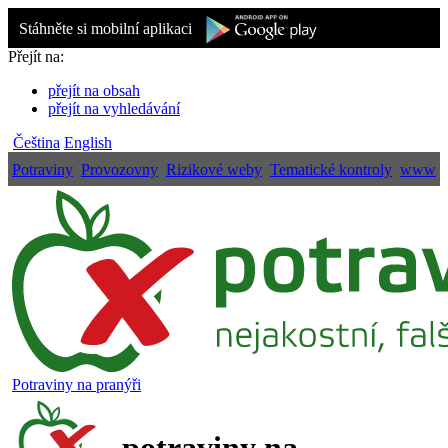
Stáhněte si mobilní aplikaci
Přejít na:
přejít na obsah
přejít na vyhledávání
Čeština
English
Potraviny
Provozovny
Rizikové weby
Tematické kontroly
www
Potraviny na pranýři