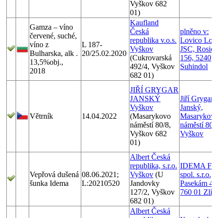
Vyškov 682
01)
Kaufland
Gamza – víno
Česká
plněno v:
červené, suché,
republika v.o.s.
Lovico Loza
víno z
L 187-
Vyškov
JSC, Rosica
Bulharska, alk .
20/25.02.2020
(Cukrovarská
156, 5240
13,5%obj.,
492/4, Vyškov
Suhindol
2018
682 01)
JIŘÍ GRYGAR
JANSKÝ
Jiří Grygar
Vyškov
Janský,
Větrník
14.04.2022
(Masarykovo
Masarykov
náměstí 80/8,
náměstí 80/8
Vyškov 682
Vyškov
01)
Albert Česká
republika, s.r.o.
IDEMA F
Vepřová dušená
08.06.2021;
Vyškov
(U
spol. s.r.o.,
šunka Idema
L:20210520
Jandovky
Pasekám 49
127/2, Vyškov
760 01 Zlín
682 01)
Albert Česká