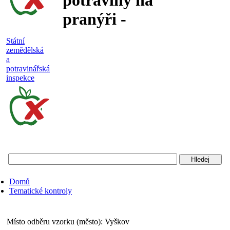
potraviny na
pranýři -
nejakostní,
Státní
zemědělská
falšované a
a
potravinářská
nebezpečné
inspekce
potraviny
Státní
zemědělská
a
potravinářská
Domů
inspekce
Tematické kontroly
Místo odběru vzorku (město):
Vyškov