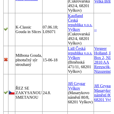
(Cukrovarská
Velká Britán
492/4, 68201
Vyškov)
Kaufland
Česká
republika v.o.s.
K-Classic
07.06.18;
Vyškov
--
Gouda in Slices
L0S071
(Cukrovarská
492/4, 68201
Vyškov)
Lidl Česká
Vergeer
republika v.o.s.
Holland, P.
Milbona Gouda,
Vyškov
Box 2, NL-
plnotučný sýr
15-06-18
(Brněnská
2810 AA
strouhaný
471/11, 68201
Reeuwijk,
Vyškov)
Nizozemsk
Jiří Grygar
Jiří Grygar,
ŘEZ SE
Vyškov
Masarykov
ZAKYSANOU
24.8.
(Masarykovo
náměstí 80/8
SMETANOU
náměstí 80/8,
68201 Vyšk
68201 Vyškov)