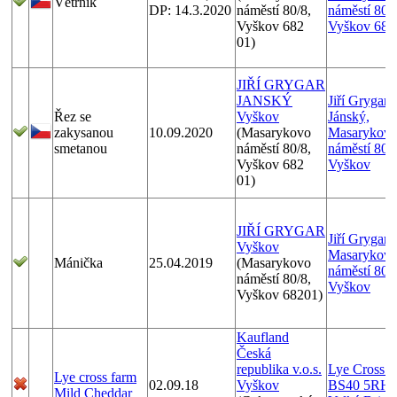
Větrník
DP: 14.3.2020
náměstí 80/8,
náměstí 80/8
Vyškov 682
Vyškov 682
01)
JIŘÍ GRYGAR
JANSKÝ
Jiří Grygar
Řez se
Vyškov
Jánský,
zakysanou
10.09.2020
(Masarykovo
Masarykov
smetanou
náměstí 80/8,
náměstí 80/8
Vyškov 682
Vyškov
01)
JIŘÍ GRYGAR
Jiří Grygar,
Vyškov
Masarykov
Mánička
25.04.2019
(Masarykovo
náměstí 80/8
náměstí 80/8,
Vyškov
Vyškov 68201)
Kaufland
Česká
republika v.o.s.
Lye Cross F
Lye cross farm
02.09.18
Vyškov
BS40 5RH,
Mild Cheddar