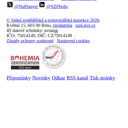
@NaPranyri
@SZPIjobs
© Státní zemědělská a potravinářská inspekce 2026
.
Květná 15, 603 00 Brno,
epodatelna
szpi.gov.cz
ID datové schránky: avraiqg
IČO: 75014149, DIČ: CZ75014149
Zásady ochrany soukromí
Nastavení cookies
Připomínky
Novinky
Odkaz
RSS kanál
Tisk stránky