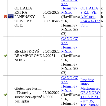
s.r.o.
OLITALIA
Heřmanův
OLITALIA
cel
EXTRA
05/05/2023;
Městec
S.R.L, Via
sen
PANENSKÝ
L
(Havlíčkova
A.Meucci,
hod
OLIVOVÝ
307210545
516,
22/a – 47122
Me
OLEJ
Heřmanův
Forli
zá
Městec 538
03)
CANO CZ
s.r.o.
Heřmanův
BEZLEPKOVÉ
25/01/2022;
Městec
BRAMBOROVÉ
L.20251
(Havlíčkova
NOKY
GF
516,
Heřmanův
Městec 538
03)
CANO CZ
Pastificio
s.r.o.
attilio
Heřmanův
Gluten free Fusilli
Mastromauro
Městec
- Těstoviny
27/10/2022;
GRANORO
(Havlíčkova
sušené bezvaječné
L 0300
s.r.l. S.P. 231
516,
bez lepku
- Km 35,
Heřmanův
100 - 70033