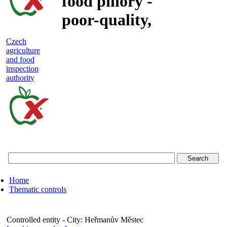
food pillory -
poor-quality,
adulterated
Czech
agriculture
and unsafe
and food
inspection
food
authority
Czech
agriculture
and
food
Home
inspection
Thematic controls
authority
Controlled entity - City:
Heřmanův Městec