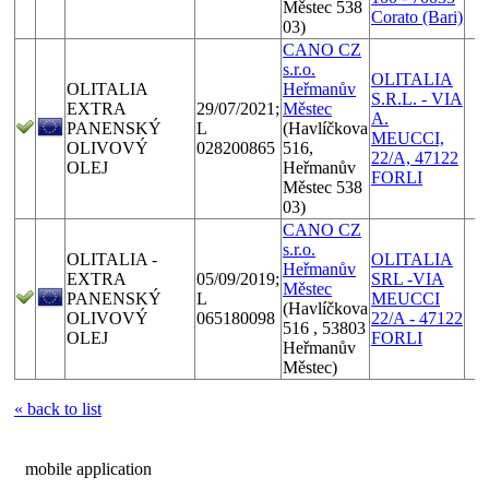
Městec 538
Corato (Bari)
03)
CANO CZ
s.r.o.
OLITALIA
OLITALIA
Heřmanův
S.R.L. - VIA
EXTRA
29/07/2021;
Městec
A.
PANENSKÝ
L
(Havlíčkova
MEUCCI,
OLIVOVÝ
028200865
516,
22/A, 47122
OLEJ
Heřmanův
FORLI
Městec 538
03)
CANO CZ
s.r.o.
OLITALIA -
OLITALIA
Heřmanův
EXTRA
05/09/2019;
SRL -VIA
Městec
PANENSKÝ
L
MEUCCI
(Havlíčkova
OLIVOVÝ
065180098
22/A - 47122
516 , 53803
OLEJ
FORLI
Heřmanův
Městec)
« back to list
mobile application