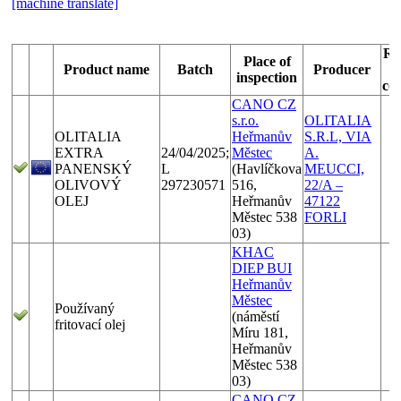
[machine translate]
Re
Place of
Product name
Batch
Producer
inspection
co
CANO CZ
s.r.o.
OLITALIA
OLITALIA
Heřmanův
S.R.L, VIA
EXTRA
24/04/2025;
Městec
A.
PANENSKÝ
L
(Havlíčkova
MEUCCI,
OLIVOVÝ
297230571
516,
22/A –
OLEJ
Heřmanův
47122
Městec 538
FORLI
03)
KHAC
DIEP BUI
Heřmanův
Městec
Používaný
(náměstí
fritovací olej
Míru 181,
Heřmanův
Městec 538
03)
CANO CZ