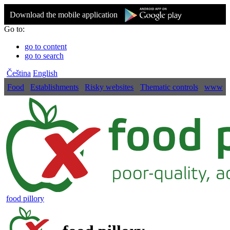
Download the mobile application
Go to:
go to content
go to search
Čeština
English
Food
Establishments
Risky websites
Thematic controls
www
food pillory