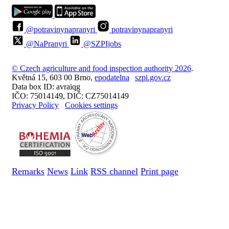
@potravinynapranyri
potravinynapranyri
@NaPranyri
@SZPIjobs
© Czech agriculture and food inspection authority 2026
.
Květná 15, 603 00 Brno,
epodatelna
szpi.gov.cz
Data box ID: avraiqg
IČO: 75014149, DIČ: CZ75014149
Privacy Policy
Cookies settings
Remarks
News
Link
RSS channel
Print page