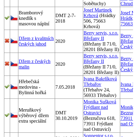
Sobětuchy)
Chrudi
Josef Martinek
Bramborový
Josef Ma
DMT 2-7-
Krhová
(Hrádky
knedlík s
Hrádky 
2018
506, 75663
masovou náplní
75663 K
Krhová)
Berry servis, s.r.o.
Berry ser
Džem z kvalitních
Břežany II
2020
Břežany
českých jahod
(Břežany II 71/0,
Český B
28201 Břežany II)
Berry servis, s.r.o.
Berry ser
Džem z českých
Břežany II
2020
Břežany
malin
(Břežany II 71/0,
Český B
28201 Břežany II)
Ivana Bakrlíková
Hřebečská
Třebařov
Ivana Ba
medovina -
7.05.2018
(Třebařov 24,
Třebařo
Bylinná hořká
56933 Třebařov)
Monika Sušková
Frýdlant nad
Monika 
Meruňkový
DMT
Ostravicí
Bezručo
výběrový džem
30.10.2019
(Bezručova 618,
73911 F
extra speciální
73911 Frýdlant
nad Ostr
nad Ostravicí)
Sonnentor s.r.o.