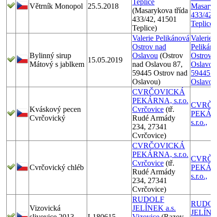
Teplice
Větrník Monopol
25.5.2018
Masaryk
(Masarykova třída
433/42,
433/42, 41501
Teplice
Teplice)
Valerie Pelikánová
Valerie
Ostrov nad
Pelikáno
Bylinný sirup
Oslavou
(Ostrov
Ostrov 
15.05.2019
Mátový s jablkem
nad Oslavou 87,
Oslavou
59445 Ostrov nad
59445 O
Oslavou)
Oslavou
CVRČOVICKÁ
PEKÁRNA, s.r.o.
CVRČ
Kváskový pecen
Cvrčovice
(tř.
PEKÁR
Cvrčovický
Rudé Armády
s.r.o.,
234, 27341
Cvrčovice)
CVRČOVICKÁ
PEKÁRNA, s.r.o.
CVRČ
Cvrčovice
(tř.
Cvrčovický chléb
PEKÁR
Rudé Armády
s.r.o.,
234, 27341
Cvrčovice)
RUDOLF
RUDO
Vizovická
JELÍNEK a.s.
JELÍNEK
slivovice 2013
L180615
Vizovice
(Razov