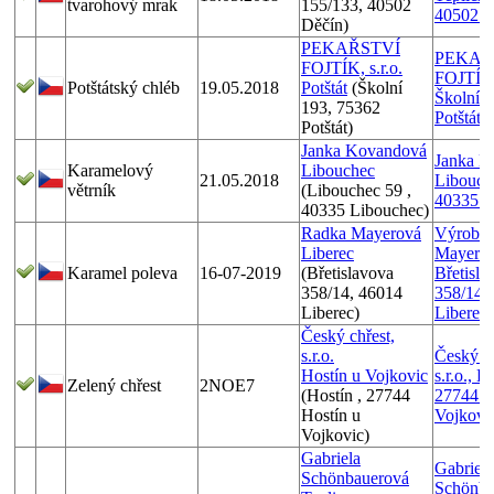
tvarohový mrak
155/133, 40502
40502 D
Děčín)
PEKAŘSTVÍ
PEKAŘ
FOJTÍK, s.r.o.
FOJTÍK, 
Potštátský chléb
19.05.2018
Potštát
(Školní
Školní 
193, 75362
Potštát
Potštát)
Janka Kovandová
Janka K
Karamelový
Libouchec
21.05.2018
Libouch
větrník
(Libouchec 59 ,
40335 L
40335 Libouchec)
Radka Mayerová
Výrobce
Liberec
Mayerov
Karamel poleva
16-07-2019
(Břetislavova
Břetisla
358/14, 46014
358/14,
Liberec)
Liberec
Český chřest,
s.r.o.
Český ch
Hostín u Vojkovic
s.r.o., H
Zelený chřest
2NOE7
(Hostín , 27744
27744 H
Hostín u
Vojkovi
Vojkovic)
Gabriela
Gabriela
Schönbauerová
Schönba