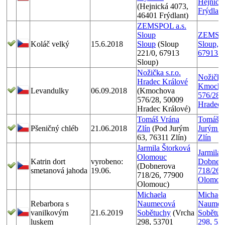
Hejnick
(Hejnická 4073,
Frýdlant
46401 Frýdlant)
ZEMSPOL a.s.
Sloup
ZEMSPO
Koláč velký
15.6.2018
Sloup
(Sloup
Sloup, 2
221/0, 67913
67913 S
Sloup)
Nožička s.r.o.
Nožička 
Hradec Králové
Kmocho
Levandulky
06.09.2018
(Kmochova
576/28,
576/28, 50009
Hradec 
Hradec Králové)
Tomáš Vrána
Tomáš V
Pšeničný chléb
21.06.2018
Zlín
(Pod Jurým
Jurým 6
63, 76311 Zlín)
Zlín
Jarmila Štorková
Jarmila 
Olomouc
Katrin dort
vyrobeno:
Dobner
(Dobnerova
smetanová jahoda
19.06.
718/26,
718/26, 77900
Olomou
Olomouc)
Michaela
Michael
Rebarbora s
Naumecová
Naumec
vanilkovým
21.6.2019
Sobětuchy
(Vrcha
Sobětuc
luskem
298, 53701
298, 53