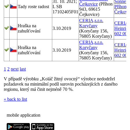
31. 10. 2021;
Sonnento
Čejkovice
(Příhon
Tady roste radost
L SB
Příhon 
943, 69615
17102405F01
Čejkovi
Čejkovice)
CERIA,s.r.o.
CERIA,s.
Hraška na
Koryčany
3.10.2019
Heinric
zahušťování
(Koryčany 156,
602 00 
76805 Koryčany)
CERIA,s.r.o.
CERIA,s.
Hraška na
Koryčany
3.10.2019
Heinric
zahušťování
(Koryčany 156,
602 00 
76805 Koryčany)
1
2
next
last
V případě výrobku „Koláč žitný ovocný“ výrobce nedodržel
požadavek na minimální podíl surovin pocházejících z daného
regionu, který má činit nejméně 70 %.
« back to list
mobile application