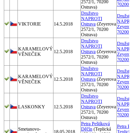
2572/1, 70200
70200 O
Ostrava)
Družstvo
Družstv
NAPROTI
NAPRO
VIKTORIE
14.5.2018
Ostrava
(Zeyerova
Zeyerov
2572/1, 70200
70200 O
Ostrava)
Družstvo
Družstv
NAPROTI
KARAMELOVÝ
NAPRO
12.5.2018
Ostrava
(Zeyerova
VĚNEČEK
Zeyerov
2572/1, 70200
70200 O
Ostrava)
Družstvo
Družstv
NAPROTI
KARAMELOVÝ
NAPRO
12.5.2018
Ostrava
(Zeyerova
VĚNEČEK
Zeyerov
2572/1, 70200
70200 O
Ostrava)
Družstvo
Družstv
NAPROTI
NAPRO
LASKONKY
12.5.2018
Ostrava
(Zeyerova
Zeyerov
2572/1, 70200
70200 O
Ostrava)
Petra Peštíková
Petra Pe
Smetanovo-
Děčín
(Teplická
18.05.2018
Teplická