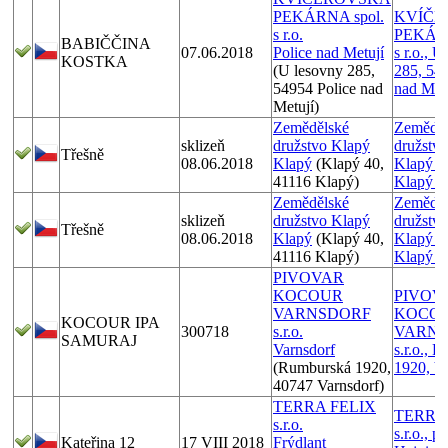
PEKÁRNA spol.
KVÍČE
s r.o.
PEKÁRN
BABIČČINA
07.06.2018
Police nad Metují
s r.o., 
KOSTKA
(U lesovny 285,
285, 54
54954 Police nad
nad Met
Metují)
Zemědělské
Zeměděl
sklizeň
družstvo Klapý
družstvo
Třešně
08.06.2018
Klapý
(Klapý 40,
Klapý 4
41116 Klapý)
Klapý (
Zemědělské
Zeměděl
sklizeň
družstvo Klapý
družstvo
Třešně
08.06.2018
Klapý
(Klapý 40,
Klapý 4
41116 Klapý)
Klapý (
PIVOVAR
KOCOUR
PIVOV
VARNSDORF
KOCO
KOCOUR IPA
300718
s.r.o.
VARN
SAMURAJ
Varnsdorf
s.r.o., 
(Rumburská 1920,
1920, V
40747 Varnsdorf)
TERRA FELIX
TERRA
s.r.o.
s.r.o., 
Kateřina 12
17 VIII 2018
Frýdlant