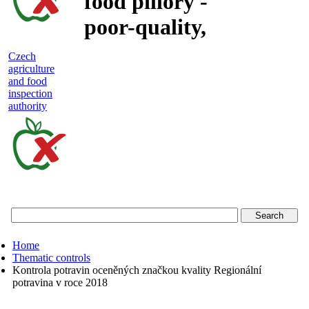
food pillory -
poor-quality,
adulterated
Czech
agriculture
and unsafe
and food
inspection
food
authority
Czech
agriculture
and
food
Home
inspection
Thematic controls
Kontrola potravin oceněných značkou kvality Regionální
authority
potravina v roce 2018