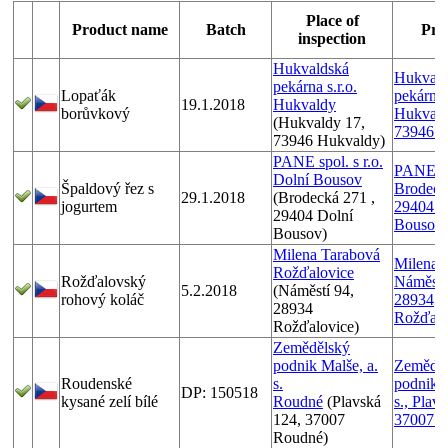
Place of
Product name
Batch
Pro
inspection
Hukvaldská
Hukvald
pekárna s.r.o.
Lopaťák
pekárna s
19.1.2018
Hukvaldy
borůvkový
Hukvald
(Hukvaldy 17,
73946 H
73946 Hukvaldy)
PANE spol. s r.o.
PANE spo
Dolní Bousov
Špaldový řez s
Brodeck
29.1.2018
(Brodecká 271 ,
jogurtem
29404 D
29404 Dolní
Bousov
Bousov)
Milena Tarabová
Milena 
Rožďalovice
Rožďalovský
Náměstí
5.2.2018
(Náměstí 94,
rohový koláč
28934
28934
Rožďalo
Rožďalovice)
Zemědělský
podnik Malše, a.
Zeměděl
Roudenské
s.
podnik M
DP: 150518
kysané zelí bílé
Roudné
(Plavská
s., Plav
124, 37007
37007 
Roudné)