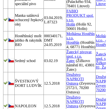
(Palackého 934,
speciální pivo
Litovel
78401 Litovel)
FABIO
Manka salátová
PRODUKT spol.
03.04.2019;
ochucený řepkový
s r.o.
L.87323
olej
Holín
(Holín 92,
50601 Holín)
Moštárna Hostětín
Hostětínský mošt
000340171,
Moštárn
s.r.o.
jablko & rakytník
DMT
s.r.o., 4
Hostětín
(Hostětín
BIO
24.05.2019
Hostětín
4, 68771 Hostětín)
Žatecký pivovar,
Žatecký 
spol. s r.o.
spol. s r.
Sedmý schod
03.02.19
Žatec
(Žižkovo
Žižkovo
náměstí 81, 43801
81, Žate
Žatec)
Družstvo
Družstv
NAPROTI
ŠVESTKOVÝ
NAPRO
12.5.2018
Ostrava
(Zeyerova
DORT LUDVÍK
Zeyerov
2572/1, 70200
70200 O
Ostrava)
Družstvo
Družstv
NAPROTI
NAPRO
NAPOLEON
12.5.2018
Ostrava
(Zeyerova
Zeyerov