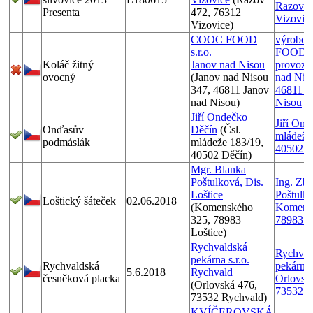
Razov 4
Presenta
472, 76312
Vizovic
Vizovice)
COOC FOOD
výrobc
s.r.o.
FOOD s.
Koláč žitný
Janov nad Nisou
provozo
ovocný
(Janov nad Nisou
nad Nis
347, 46811 Janov
46811 J
nad Nisou)
Nisou
Jiří Ondečko
Jiří Ond
Onďasův
Děčín
(Čsl.
mládeže
podmáslák
mládeže 183/19,
40502 D
40502 Děčín)
Mgr. Blanka
Poštulková, Dis.
Ing. Zb
Loštice
Poštulka
Loštický šáteček
02.06.2018
(Komenského
Komens
325, 78983
78983 Lo
Loštice)
Rychvaldská
Rychval
pekárna s.r.o.
Rychvaldská
pekárna s
5.6.2018
Rychvald
česněková placka
Orlovsk
(Orlovská 476,
73532 R
73532 Rychvald)
KVÍČEROVSKÁ