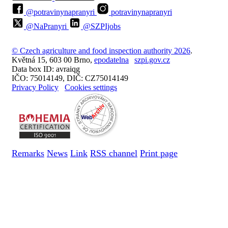
@potravinynapranyri
potravinynapranyri
@NaPranyri
@SZPIjobs
© Czech agriculture and food inspection authority 2026
.
Květná 15, 603 00 Brno,
epodatelna
szpi.gov.cz
Data box ID: avraiqg
IČO: 75014149, DIČ: CZ75014149
Privacy Policy
Cookies settings
Remarks
News
Link
RSS channel
Print page