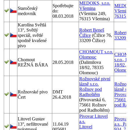
MEDOKS, s.r.o.
Spotřebujte
MEDOKS,
Staročeský
Všemina
do:
Všemina
medovník
(Všemina 249,
08.03.2018
76315 V
76315 Všemina)
Karolína Světlá
13°, Světlý
Robert Beneš
Robert B
speciál, světlé
Čižice
(Čižice 76,
33209 Č
spodně kvašené
33209 Čižice)
pivo
CHOMOUT s.r.o.
CHOM
Olomouc
Chomout
s.r.o., D
28.05.2018
(Dalimilova
REŽNÁ BÁRA
18/92, 
18/92, 78335
Olomou
Olomouc)
Rožnovské pivní
lázně s.r.o.
Rožnovs
Rožnov pod
lázně s.r
Rožnovské pivo
DMT
Radhoštěm
Pivovars
Čert
26.4.2018
(Pivovarská 6,
75661 
75661 Rožnov
pod Rad
pod Radhoštěm)
Pivovar Litovel
Litovel Gustav
Pivovar 
a.s.
13°, nefiltrované
11.04.19
a.s., Pa
Litovel
polotmavé
005681
934, 78