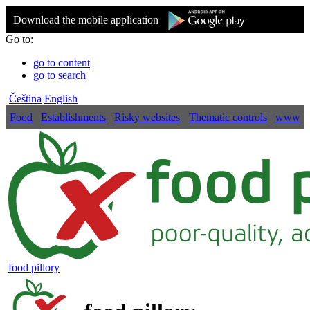
Download the mobile application
Go to:
go to content
go to search
Čeština
English
Food
Establishments
Risky websites
Thematic controls
www
food pillory