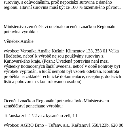
suroviny, s odůvodněním, proč nepochází surovina z daného
regionu. Hlavní surovina musí být ze 100 % tuzemského původu.
Ministerstvo zemědělství odebralo ocenění značkou Regionální
potravina výrobku:
Věneček Amálie
výrobce: Veronika Amálie Kušnir, Klimentov 133, 353 01 Velká
Hleďsebe, neboť k výrobě nejsou používány suroviny z
Karlovarského kraje. (Pozn.: Uvedená potravina není mezi
výsledky hodnocených šarží uvedena, neboť v době kontroly byl
výrobek vyprodán, a tudíž nemohl být vzorek odebrán. Kontrola
proběhla na základě Technické dokumentace, receptury, dodacích
listů a pohovorem s kontrolovanou osobou).
Ocenění značkou Regionální potravina bylo Ministerstvem
zemědělství ponecháno výrobku:
Tuřanská zelná šťáva z kysaného zelí, 1 l
výrobce: AGRO Brno – Tuřany, a.s., Kaštanová 558/123b, 620 00