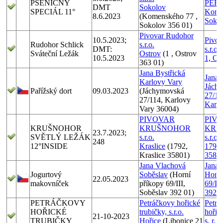
PŠENIČNÝ
PERM
DMT
Sokolov
SPECIÁL 11°
Kome
8.6.2023
(Komenského 77 ,
Soko
Sokolov 356 01)
Pivovar Rudohor
10.5.2023;
Pivov
Rudohor Schlick
s.r.o.
DMT:
s.r.o.
Sváteční Ležák
Ostrov
(1 , Ostrov
10.5.2023
1, Os
363 01)
Jana Bystřická
Jana 
Karlovy Vary
Jách
Pařížský dort
09.03.2023
(Jáchymovská
27/11
27/114, Karlovy
Karlo
Vary 36004)
PIVOVAR
PIV
KRUŠNOHOR
KRUŠNOHOR
KRU
23.7.2023;
SVĚTLÝ LEŽÁK
s.r.o.
s.r.o.
248
12°INSIDE
Kraslice
(1792,
1792,
Kraslice 35801)
358 0
Jana Vlachová
Jana 
Jogurtový
Soběslav
(Horní
Horní
22.05.2023
makovníček
příkopy 69/III,
69/II
Soběslav 392 01)
392 0
PETRÁČKOVY
Petráčkovy hořické
Petrá
HOŘICKÉ
trubičky, s.r.o.
hořic
21-10-2023
TRUBIČKY
Hořice
(Libonice 21
s. r. 