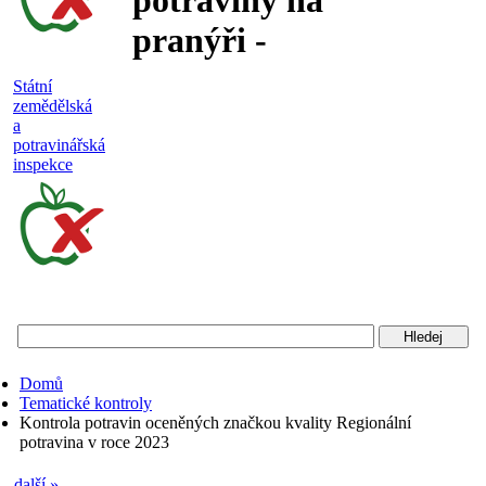
potraviny na
pranýři -
nejakostní,
Státní
zemědělská
falšované a
a
potravinářská
nebezpečné
inspekce
potraviny
Státní
zemědělská
a
potravinářská
Domů
inspekce
Tematické kontroly
Kontrola potravin oceněných značkou kvality Regionální
potravina v roce 2023
další »