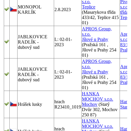
s.r.o.
Pivov
MONOPOL
Teplice
s.r.o
2.8.2023
KARLÍK
(Masarykova třída
třída 
433/42, Teplice 415
Tepli
01)
APROS Group,
s.r.o.
Apros
JABLKOVICE
L: 02-01-
Jílové u Prahy
s.r.o
RADLÍK -
2023
(Pražská 161 ,
83/10
dubový sud
Jílové u Prahy 254
Praha
01)
APROS Group,
s.r.o.
Apros
JABLKOVICE
L: 02-01-
Jílové u Prahy
s.r.o
RADLÍK -
2023
(Pražská 161 ,
83/10
dubový sud
Jílové u Prahy 254
Praha
01)
HANKA
MOCHOV s.r.o.
hrach
Hank
Hrášek lusky
Mochov
(Starý
R23410_1019
Starý
Dvůr 302, Mochov
250 87)
HANKA
MOCHOV s.r.o.
hrach
Hank