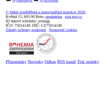
@NaPranyri
@SZPIjobs
© Státní zemědělská a potravinářská inspekce 2026
.
Květná 15, 603 00 Brno,
epodatelna
szpi.gov.cz
ID datové schránky: avraiqg
IČO: 75014149, DIČ: CZ75014149
Zásady ochrany soukromí
Nastavení cookies
Připomínky
Novinky
Odkaz
RSS kanál
Tisk stránky