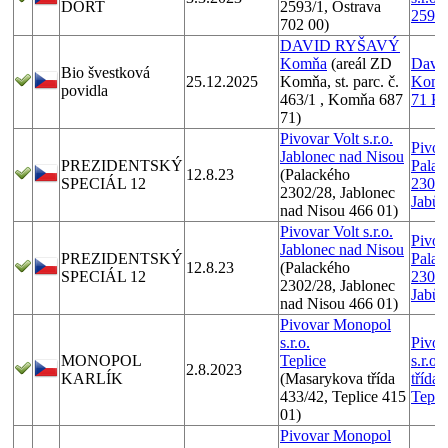
DORT
2593/1, Ostrava
2593/
702 00)
DAVID RYŠAVÝ
Komňa
(areál ZD
David
Bio švestková
25.12.2025
Komňa, st. parc. č.
Komň
povidla
463/1 , Komňa 687
71 K
71)
Pivovar Volt s.r.o.
Pivova
Jablonec nad Nisou
PREZIDENTSKÝ
Palac
12.8.23
(Palackého
SPECIÁL 12
2302/
2302/28, Jablonec
Jabůo
nad Nisou 466 01)
Pivovar Volt s.r.o.
Pivova
Jablonec nad Nisou
PREZIDENTSKÝ
Palac
12.8.23
(Palackého
SPECIÁL 12
2302/
2302/28, Jablonec
Jabůo
nad Nisou 466 01)
Pivovar Monopol
s.r.o.
Pivov
MONOPOL
Teplice
s.r.o
2.8.2023
KARLÍK
(Masarykova třída
třída 
433/42, Teplice 415
Tepli
01)
Pivovar Monopol