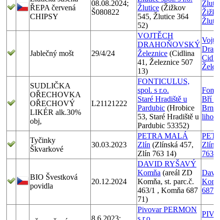
08.08.2024;
Žlutic
ŘEPA červená
Žlutice
(Žižkov
Š080822
Žižko
CHIPSY
545, Žlutice 364
Žluti
52)
VOJTĚCH
Vojtě
DRAHOŇOVSKÝ
Drah
Jablečný mošt
29/4/24
Železnice
(Cidlina
Cidli
41, Železnice 507
Želez
13)
FONTICULUS,
SUDLIČKA
spol. s r.o.
Fontic
OŘECHOVKA
Staré Hradiště u
Bří Č
OŘECHOVÝ
L21121222
Pardubic
(Hrobice
Brno
LIKÉR alk.30%
53, Staré Hradiště u
lihov
obj,
Pardubic 53352)
PETRA MALÁ
PET
Tyčinky
30.03.2023
Zlín
(Zlínská 457,
Zlíns
Škvarkové
Zlín 763 14)
7631
DAVID RYŠAVÝ
Komňa
(areál ZD
David
BIO Švestková
20.12.2024
Komňa, st. parc.č.
Komň
povidla
463/1 , Komňa 687
6877
71)
Pivovar PERMON
PIV
8.6.2023;
s.r.o.