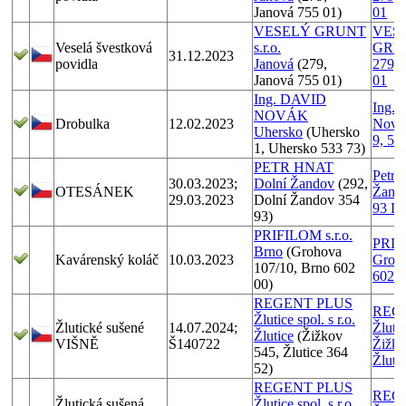
Janová 755 01)
01
VESELÝ GRUNT
VES
Veselá švestková
s.r.o.
GRUNT
31.12.2023
povidla
Janová
(279,
279, 
Janová 755 01)
01
Ing. DAVID
Ing. 
NOVÁK
Drobulka
12.02.2023
Nová
Uhersko
(Uhersko
9, 53
1, Uhersko 533 73)
PETR HNAT
Petr 
30.03.2023;
Dolní Žandov
(292,
OTESÁNEK
Žando
29.03.2023
Dolní Žandov 354
93 Do
93)
PRIFILOM s.r.o.
PRIFI
Brno
(Grohova
Kavárenský koláč
10.03.2023
Groho
107/10, Brno 602
602 0
00)
REGENT PLUS
REG
Žlutice spol. s r.o.
Žlutické sušené
14.07.2024;
Žlutic
Žlutice
(Žižkov
VIŠNĚ
Š140722
Žižko
545, Žlutice 364
Žluti
52)
REGENT PLUS
REG
Žlutická sušená
Žlutice spol. s r.o.