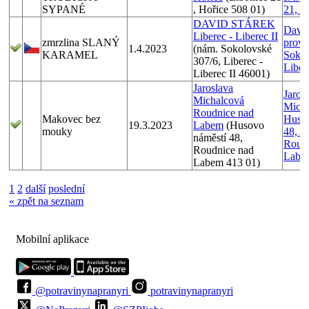
SYPANÉ
, Hořice 508 01)
21, 5
DAVID STÁREK
David
Liberec - Liberec II
zmrzlina SLANÝ
provo
1.4.2023
(nám. Sokolovské
KARAMEL
Sokol
307/6, Liberec -
Liber
Liberec II 46001)
Jaroslava
Jaros
Michalcová
Micha
Roudnice nad
Makovec bez
Husov
19.3.2023
Labem
(Husovo
mouky
48, 4
náměstí 48,
Roudn
Roudnice nad
Labe
Labem 413 01)
1
2
další
poslední
« zpět na seznam
Mobilní aplikace
@potravinynapranyri
potravinynapranyri