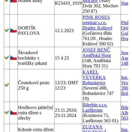
Hrášek lusky
Mochov
(Starý
R23410_1019
Starý
Dvůr 302, Mochov
250 87)
PINK ROSES
original s.r.o.
Pink 
DORTÍK
Hradec Králové
Origin
12.1.2023
PAVLOVA
(Gočárova třída
Gočár
761/20 , Hradec
Hrade
Králové 500 02)
JOSEF BENČ
Škvarkové
Josef
Andělská Hora
bochánky s
15 4 23
Anděl
(148, Andělská
tvarůžky pikant
148
Hora 793 31)
KAREL
VEVERKA
Ing. 
Česnekové pesto
12/23; DMT
Bohuslavice
Vever
250 g
12/23
(Severní 498,
396, 
Bohuslavice 747
Bohus
19)
Bilerbin s.r.o.
Hruškovo jablečný
Bilerb
23.11.2024;
Lanškroun
extra džem s
Albre
23-11-2024
(Kozinova 71,
ořechy
5630
Lanškroun 563 01)
ZUZANA
Kdoule extra džem
Ing. 