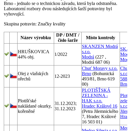
Brno - jednalo se o technickou závadu, která byla odstraněna.
Laboratorní rozbory dvou následujících šarží potraviny byl
vyhovující.
Skupina potravin:
Značky kvality
DP / DMT /
Název výrobku
Místo kontroly
číslo šarže
SKANZEN Modrá
SKA
HRUŠKOVICA
s.r.o.
1/2022
Modrá
44% obj.
Modrá
(227 ,
Modr
Modrá 687 06)
Chuť Moravy s.r.o.
Chuť
Olej z vlašských
Brno
(Bohunická
s.r.o
12-2023
ořechů
493/81, Brno 619
588/7
00)
Brno
PLOTIŠŤSKÁ
ZELENINA -
Ploti
Plotišťské
HAK s.r.o.
zelen
31.12.2023;
nakládané okurky,
Hradec Králové 16
s.r.o.
31.12.2023
kořeněné
(Petra Jilemnického
Jilem
7, Hradec Králové
Hrade
16 503 01)
Medoo
Medoo Silesia s.r.o.