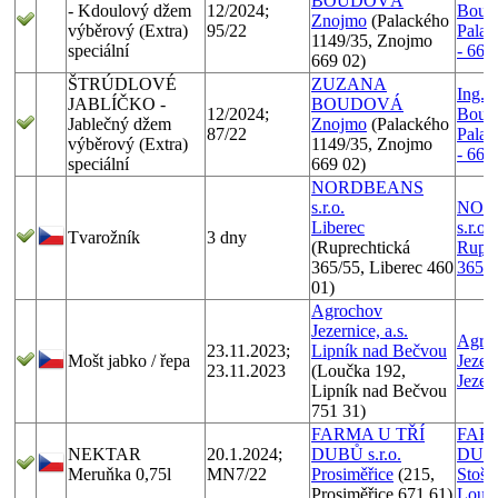
BOUDOVÁ
- Kdoulový džem
12/2024;
Boud
Znojmo
(Palackého
výběrový (Extra)
95/22
Palac
1149/35, Znojmo
speciální
- 669
669 02)
ŠTRÚDLOVÉ
ZUZANA
Ing. 
JABLÍČKO -
BOUDOVÁ
12/2024;
Boud
Jablečný džem
Znojmo
(Palackého
87/22
Palac
výběrový (Extra)
1149/35, Znojmo
- 669
speciální
669 02)
NORDBEANS
s.r.o.
NOR
Liberec
s.r.o
Tvarožník
3 dny
(Ruprechtická
Rupre
365/55, Liberec 460
365/5
01)
Agrochov
Jezernice, a.s.
Agro
23.11.2023;
Lipník nad Bečvou
Mošt jabko / řepa
Jezern
23.11.2023
(Loučka 192,
Jezer
Lipník nad Bečvou
751 31)
FARMA U TŘÍ
FAR
NEKTAR
20.1.2024;
DUBŮ s.r.o.
DUBŮ 
Meruňka 0,75l
MN7/22
Prosiměřice
(215,
Stoší
Prosiměřice 671 61)
Louce