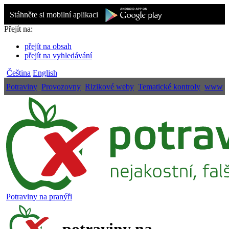
Stáhněte si mobilní aplikaci
Přejít na:
přejít na obsah
přejít na vyhledávání
Čeština
English
Potraviny
Provozovny
Rizikové weby
Tematické kontroly
www
Potraviny na pranýři