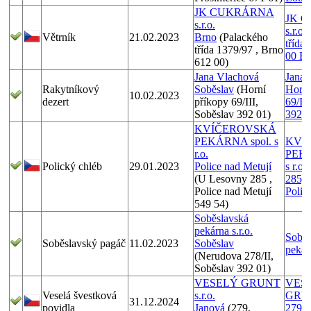
JK CUKRÁRNA
JK 
s.r.o.
s.r.o.
Větrník
21.02.2023
Brno
(Palackého
třída
třída 1379/97 , Brno
00 B
612 00)
Jana Vlachová
Jana 
Rakytníkový
Soběslav
(Horní
Horní
10.02.2023
dezert
příkopy 69/III,
69/II
Soběslav 392 01)
392 0
KVÍČEROVSKÁ
PEKÁRNA spol. s
KVÍ
r.o.
PEKÁ
Polický chléb
29.01.2023
Police nad Metují
s r.o
(U Lesovny 285 ,
285, 
Police nad Metují
Polic
549 54)
Soběslavská
pekárna s.r.o.
Soběs
Soběslavský pagáč
11.02.2023
Soběslav
pekárn
(Nerudova 278/II,
Soběslav 392 01)
VESELÝ GRUNT
VES
Veselá švestková
s.r.o.
GRUNT
31.12.2024
povidla
Janová
(279,
279, 