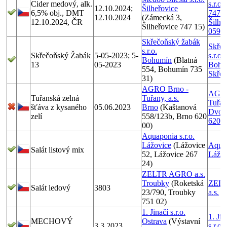
Cider medový, alk.
s.r.o
12.10.2024;
Šilheřovice
6,5% obj., DMT
747 1
12.10.2024
(Zámecká 3,
12.10.2024, ČR
Šilhe
Šilheřovice 747 15)
0590
Skřečoňský žabák
Skřeč
s.r.o.
Skřečoňský Žabák
5-05-2023; 5-
s.r.o.
Bohumín
(Blatná
13
05-2023
Bohu
554, Bohumín 735
Skře
31)
AGRO Brno -
AGRO
Tuřanská zelná
Tuřany, a.s.
Tuřany
šťáva z kysaného
05.06.2023
Brno
(Kaštanová
Dvore
zelí
558/123b, Brno 620
620 0
00)
Aquaponia s.r.o.
Lážovice
(Lážovice
Aquap
Salát listový mix
52, Lážovice 267
Lážov
24)
ZELTR AGRO a.s.
Troubky
(Roketská
ZEL
Salát ledový
3803
23/790, Troubky
a.s.
751 02)
1. Jinačí s.r.o.
1. Jin
MECHOVÝ
Ostrava
(Výstavní
3.3.2023
s.r.o.