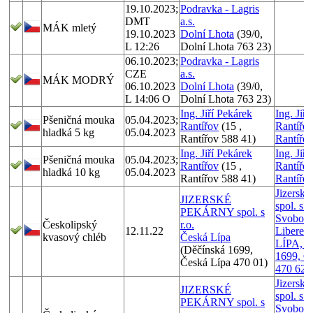
19.10.2023;
Podravka - Lagris
DMT
a.s.
MÁK mletý
19.10.2023
Dolní Lhota
(39/0,
L 12:26
Dolní Lhota 763 23)
06.10.2023;
Podravka - Lagris
CZE
a.s.
MÁK MODRÝ
06.10.2023
Dolní Lhota
(39/0,
L 14:06 O
Dolní Lhota 763 23)
Ing. Jiří Pekárek
Ing. Jiří
Pšeničná mouka
05.04.2023;
Rantířov
(15 ,
Rantířov
hladká 5 kg
05.04.2023
Rantířov 588 41)
Rantířo
Ing. Jiří Pekárek
Ing. Jiří
Pšeničná mouka
05.04.2023;
Rantířov
(15 ,
Rantířov
hladká 10 kg
05.04.2023
Rantířov 588 41)
Rantířo
Jizerské
JIZERSKÉ
spol. s r
PEKÁRNY spol. s
Svobody
Českolipský
r.o.
12.11.22
Liberec 
kvasový chléb
Česká Lípa
LÍPA, D
(Děčínská 1699,
1699, Č
Česká Lípa 470 01)
470 62
Jizerské
JIZERSKÉ
spol. s r
PEKÁRNY spol. s
Svobody