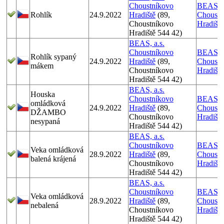
Choustníkovo
BEAS, a
Rohlík
24.9.2022
Hradiště
(89,
Choustn
Choustníkovo
Hradiště
Hradiště 544 42)
BEAS, a.s.
Choustníkovo
BEAS, a
Rohlík sypaný
24.9.2022
Hradiště
(89,
Choustn
mákem
Choustníkovo
Hradiště
Hradiště 544 42)
BEAS, a.s.
Houska
Choustníkovo
BEAS, a
omládková
24.9.2022
Hradiště
(89,
Choustn
DŽAMBO
Choustníkovo
Hradiště
nesypaná
Hradiště 544 42)
BEAS, a.s.
Choustníkovo
BEAS, a
Veka omládková
28.9.2022
Hradiště
(89,
Choustn
balená krájená
Choustníkovo
Hradiště
Hradiště 544 42)
BEAS, a.s.
Choustníkovo
BEAS, a
Veka omládková
28.9.2022
Hradiště
(89,
Choustn
nebalená
Choustníkovo
Hradiště
Hradiště 544 42)