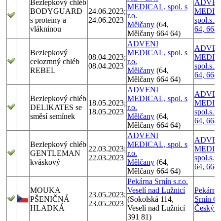
Bezlepkový chléb
ADVEN
MEDICAL, spol. s
BODYGUARD
24.06.2023;
MEDIC
r.o.
s proteiny a
24.06.2023
spol.s.r
Mělčany
(64,
vlákninou
64, 664
Mělčany 664 64)
ADVENI
ADVEN
Bezlepkový
MEDICAL, spol. s
08.04.2023;
MEDIC
celozrnný chléb
r.o.
08.04.2023
spol.s.r
REBEL
Mělčany
(64,
64, 664
Mělčany 664 64)
ADVENI
ADVEN
Bezlepkový chléb
MEDICAL, spol. s
18.05.2023;
MEDIC
DELIKATES se
r.o.
18.05.2023
spol.s.r
směsí semínek
Mělčany
(64,
64, 664
Mělčany 664 64)
ADVENI
ADVEN
Bezlepkový chléb
MEDICAL, spol. s
22.03.2023;
MEDIC
GENTLEMAN
r.o.
22.03.2023
spol.s.r
kváskový
Mělčany
(64,
64, 664
Mělčany 664 64)
Pekárna Srnín s.r.o.
MOUKA
Veselí nad Lužnicí
Pekárna 
23.05.2023;
PŠENIČNÁ
(Sokolská 114,
Srnín 65
23.05.2023
HLADKÁ
Veselí nad Lužnicí
Český 
391 81)