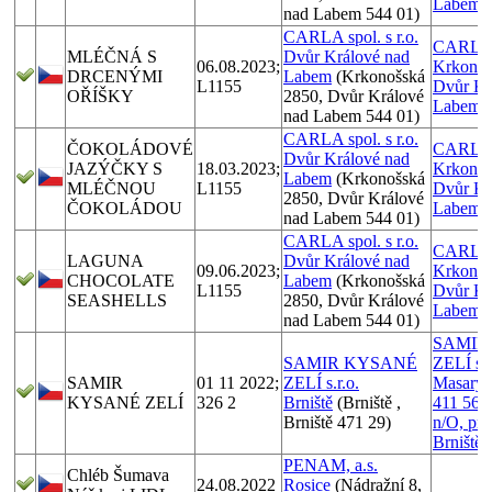
Labem
nad Labem 544 01)
CARLA spol. s r.o.
CARLA sp
MLÉČNÁ S
Dvůr Králové nad
06.08.2023;
Krkonoš
DRCENÝMI
Labem
(Krkonošská
L1155
Dvůr Kr
OŘÍŠKY
2850, Dvůr Králové
Labem
nad Labem 544 01)
CARLA spol. s r.o.
ČOKOLÁDOVÉ
CARLA sp
Dvůr Králové nad
JAZÝČKY S
18.03.2023;
Krkonoš
Labem
(Krkonošská
MLÉČNOU
L1155
Dvůr Kr
2850, Dvůr Králové
ČOKOLÁDOU
Labem
nad Labem 544 01)
CARLA spol. s r.o.
CARLA sp
LAGUNA
Dvůr Králové nad
09.06.2023;
Krkonoš
CHOCOLATE
Labem
(Krkonošská
L1155
Dvůr Kr
SEASHELLS
2850, Dvůr Králové
Labem
nad Labem 544 01)
SAMIR
SAMIR KYSANÉ
ZELÍ s.r
SAMIR
01 11 2022;
ZELÍ s.r.o.
Masaryk
KYSANÉ ZELÍ
326 2
Brniště
(Brniště ,
411 56 
Brniště 471 29)
n/O, pr
Brniště
PENAM, a.s.
Chléb Šumava
24.08.2022
Rosice
(Nádražní 8,