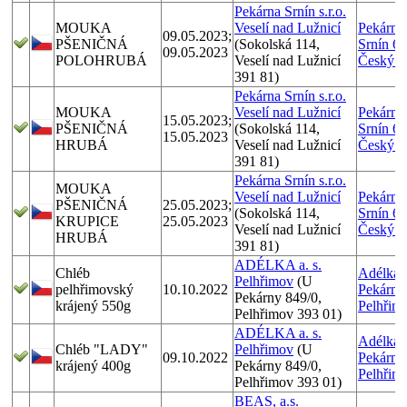
Pekárna Srnín s.r.o.
MOUKA
Veselí nad Lužnicí
Pekárna 
09.05.2023;
PŠENIČNÁ
(Sokolská 114,
Srnín 65
09.05.2023
POLOHRUBÁ
Veselí nad Lužnicí
Český 
391 81)
Pekárna Srnín s.r.o.
MOUKA
Veselí nad Lužnicí
Pekárna 
15.05.2023;
PŠENIČNÁ
(Sokolská 114,
Srnín 65
15.05.2023
HRUBÁ
Veselí nad Lužnicí
Český 
391 81)
Pekárna Srnín s.r.o.
MOUKA
Veselí nad Lužnicí
Pekárna 
PŠENIČNÁ
25.05.2023;
(Sokolská 114,
Srnín 65
KRUPICE
25.05.2023
Veselí nad Lužnicí
Český 
HRUBÁ
391 81)
ADÉLKA a. s.
Chléb
Adélka a
Pelhřimov
(U
pelhřimovský
10.10.2022
Pekárny
Pekárny 849/0,
krájený 550g
Pelhřim
Pelhřimov 393 01)
ADÉLKA a. s.
Adélka a
Chléb "LADY"
Pelhřimov
(U
09.10.2022
Pekárny
krájený 400g
Pekárny 849/0,
Pelhřim
Pelhřimov 393 01)
BEAS, a.s.