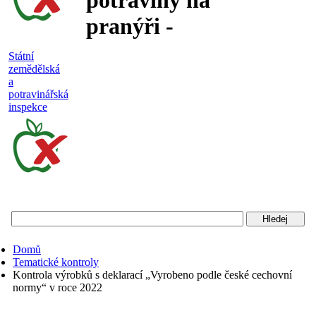
potraviny na
pranýři -
nejakostní,
Státní
zemědělská
falšované a
a
potravinářská
nebezpečné
inspekce
potraviny
Státní
zemědělská
a
potravinářská
Domů
inspekce
Tematické kontroly
Kontrola výrobků s deklarací „Vyrobeno podle české cechovní
normy“ v roce 2022