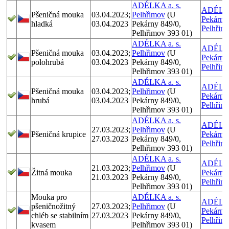
ADÉLKA a. s.
ADÉLKA
Pšeničná mouka
03.04.2023;
Pelhřimov
(U
Pekárny
hladká
03.04.2023
Pekárny 849/0,
Pelhřim
Pelhřimov 393 01)
ADÉLKA a. s.
ADÉLKA
Pšeničná mouka
03.04.2023;
Pelhřimov
(U
Pekárny
polohrubá
03.04.2023
Pekárny 849/0,
Pelhřim
Pelhřimov 393 01)
ADÉLKA a. s.
ADÉLKA
Pšeničná mouka
03.04.2023;
Pelhřimov
(U
Pekárny
hrubá
03.04.2023
Pekárny 849/0,
Pelhřim
Pelhřimov 393 01)
ADÉLKA a. s.
ADÉLKA
27.03.2023;
Pelhřimov
(U
Pšeničná krupice
Pekárny
27.03.2023
Pekárny 849/0,
Pelhřim
Pelhřimov 393 01)
ADÉLKA a. s.
ADÉLKA
21.03.2023;
Pelhřimov
(U
Žitná mouka
Pekárny
21.03.2023
Pekárny 849/0,
Pelhřim
Pelhřimov 393 01)
Mouka pro
ADÉLKA a. s.
ADÉLKA
pšeničnožitný
27.03.2023;
Pelhřimov
(U
Pekárny
chléb se stabilním
27.03.2023
Pekárny 849/0,
Pelhřim
kvasem
Pelhřimov 393 01)