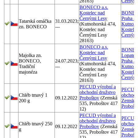
28163)
Černými
BONECO a.s.
Kostelec nad
BONECO
Černými Lesy
Praha 4
Tatarská omáčka
31.03.2023;
(Kutnohorská 474,
Kutnoho
zn. BONECO
---
Kostelec nad
Kostele
Černými Lesy
Černými
28163)
BONECO a.s.
BONECO
Kostelec nad
Majolka zn.
Lopatec
Černými Lesy
BONECO,
24.07.2023;
Praha 4
(Kutnohorská 474,
Tradiční
---
Kutnoho
Kostelec nad
majonéza
Kostele
Černými Lesy
Černými
28163)
PECUD výrobní a
PECUD, 
obchodní družstvo
Chléb tmavý 1
obchodní
09.12.2022
Proboštov
(Zemská
200 g
Zemská 
535, Proboštov 417
Probošt
12)
PECUD výrobní a
PECUD, 
obchodní družstvo
Chléb tmavý 250
obchodní
09.12.2022
Proboštov
(Zemská
g
Zemská 
535, Proboštov 417
Probošt
12)