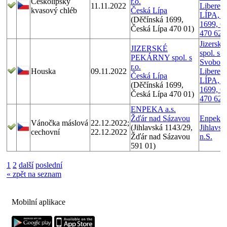
Českolipský
r.o.
11.11.2022
Liberec 
kvasový chléb
Česká Lípa
LÍPA, D
(Děčínská 1699,
1699, Č
Česká Lípa 470 01)
470 62
Jizerské
JIZERSKÉ
spol. s r
PEKÁRNY spol. s
Svobody
r.o.
Houska
09.11.2022
Liberec 
Česká Lípa
LÍPA, D
(Děčínská 1699,
1699, Č
Česká Lípa 470 01)
470 62
ENPEKA a.s.
Žďár nad Sázavou
Enpeka a
Vánočka máslová
22.12.2022;
(Jihlavská 1143/29,
Jihlavsk
cechovní
22.12.2022
Žďár nad Sázavou
n.S.
591 01)
1
2
další
poslední
« zpět na seznam
Mobilní aplikace