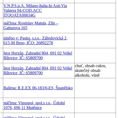
V.N.P.S.p.A. Milano-Italia-In Asti-Via
Valgera 94-COD.ACC
ITOOATA00034G
stáčírna: Rostislav Matula, Zlín –
Gahurova 165
plněno v: Pastra, s.r.o., Zábrdovická 2,
615 00 Brno, IČO: 26892278
Igor Herzán, Zahradní 804, 691 02 Velké
Bílovice, IČ: 65809700
chuť, obsah cukru,
Igor Herzán, Zahradní 804, 691 02 Velké
skutečný obsah
Bílovice, IČ: 65809700
alkoholu, vůně
Balírna: R.E.EX 06-183/0-ES, Španělsko
stáčírna: Vinospol, spol.s r.o., Údolní
1076, 696 11 Mutěnice
stáčírna: Vinospol, spol.s r.o., Údolní