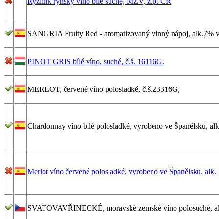
Ryzlink rýnský víno bílé suché, MZV, z.p. ČR
SANGRIA Fruity Red - aromatizovaný vinný nápoj, alk.7% vo
PINOT GRIS bílé víno, suché, č.š. 16116G.
MERLOT, červené víno polosladké, č.š.23316G,
Chardonnay víno bílé polosladké, vyrobeno ve Španělsku, alk
Merlot víno červené polosladké, vyrobeno ve Španělsku, alk.
SVATOVAVŘINECKÉ, moravské zemské víno polosuché, alk