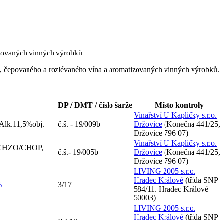
izovaných vinných výrobků
o, čepovaného a rozlévaného vína a aromatizovaných vinných výrobků.
DP / DMT / číslo šarže
Místo kontroly
Vinařství U Kapličky s.r.o.
Alk.11,5%obj.
č.š. - 19/009b
Držovice
(Konečná 441/25,
Držovice 796 07)
Vinařství U Kapličky s.r.o.
ez CHZO/CHOP,
č.š.- 19/005b
Držovice
(Konečná 441/25,
Držovice 796 07)
LIVING 2005 s.r.o.
Hradec Králové
(třída SNP
%
3/17
584/11, Hradec Králové
50003)
LIVING 2005 s.r.o.
Hradec Králové
(třída SNP