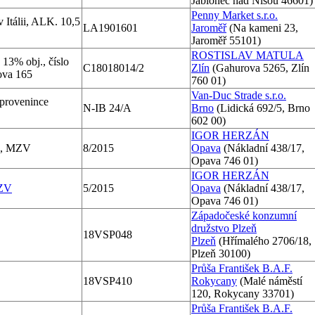
Jablonec nad Nisou 46601)
Penny Market s.r.o.
tálii, ALK. 10,5
LA1901601
Jaroměř
(Na kameni 23,
Jaroměř 55101)
ROSTISLAV MATULA
13% obj., číslo
C18018014/2
Zlín
(Gahurova 5265, Zlín
rova 165
760 01)
Van-Duc Strade s.r.o.
 provenince
N-IB 24/A
Brno
(Lidická 692/5, Brno
602 00)
IGOR HERZÁN
j., MZV
8/2015
Opava
(Nákladní 438/17,
Opava 746 01)
IGOR HERZÁN
MZV
5/2015
Opava
(Nákladní 438/17,
Opava 746 01)
Západočeské konzumní
družstvo Plzeň
18VSP048
Plzeň
(Hřímalého 2706/18,
Plzeň 30100)
Průša František B.A.F.
18VSP410
Rokycany
(Malé náměstí
120, Rokycany 33701)
Průša František B.A.F.