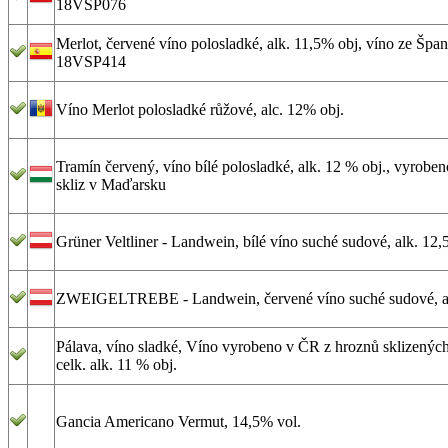
18VSP076
Merlot, červené víno polosladké, alk. 11,5% obj, víno ze Špan
18VSP414
Víno Merlot polosladké růžové, alc. 12% obj.
Tramín červený, víno bílé polosladké, alk. 12 % obj., vyrobe
skliz v Maďarsku
Grüner Veltliner - Landwein, bílé víno suché sudové, alk. 12,
ZWEIGELTREBE - Landwein, červené víno suché sudové, al
Pálava, víno sladké, Víno vyrobeno v ČR z hroznů sklizenýc
celk. alk. 11 % obj.
Gancia Americano Vermut, 14,5% vol.