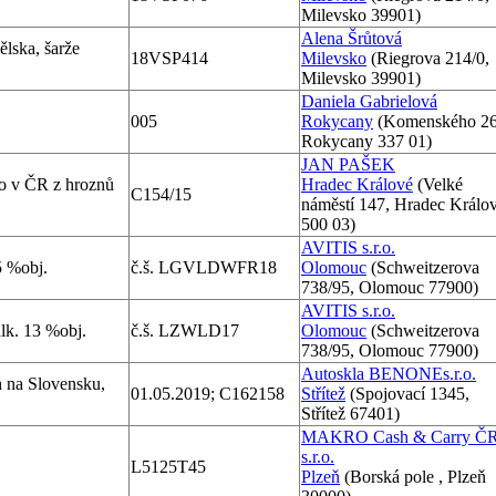
Milevsko 39901)
Alena Šrůtová
ělska, šarže
18VSP414
Milevsko
(Riegrova 214/0,
Milevsko 39901)
Daniela Gabrielová
005
Rokycany
(Komenského 26
Rokycany 337 01)
JAN PAŠEK
no v ČR z hroznů
Hradec Králové
(Velké
C154/15
náměstí 147, Hradec Králo
500 03)
AVITIS s.r.o.
5 %obj.
č.š. LGVLDWFR18
Olomouc
(Schweitzerova
738/95, Olomouc 77900)
AVITIS s.r.o.
k. 13 %obj.
č.š. LZWLD17
Olomouc
(Schweitzerova
738/95, Olomouc 77900)
Autoskla BENONEs.r.o.
h na Slovensku,
01.05.2019; C162158
Střítež
(Spojovací 1345,
Střítež 67401)
MAKRO Cash & Carry Č
s.r.o.
L5125T45
Plzeň
(Borská pole , Plzeň