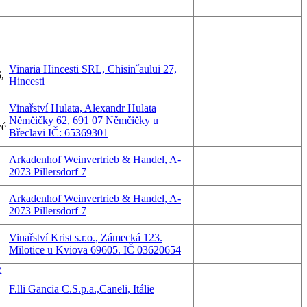
Vinaria Hincesti SRL, Chisinˇaului 27,
,
Hincesti
Vinařství Hulata, Alexandr Hulata
Němčičky 62, 691 07 Němčičky u
vé
Břeclavi IČ: 65369301
Arkadenhof Weinvertrieb & Handel, A-
2073 Pillersdorf 7
Arkadenhof Weinvertrieb & Handel, A-
2073 Pillersdorf 7
Vinařství Krist s.r.o., Zámecká 123.
Milotice u Kviova 69605. IČ 03620654
R
F.lli Gancia C.S.p.a.,Caneli, Itálie