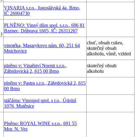
VINARIA s.r.o., Jugoslávská 4a, Brno,
IČ 26904730
PLNĚNO: Vinný dům spol. s.r.o., 696 81
Bzenec, Dúbrava 1605, IČ: 26311267
1)
chuť, obsah cukru,
vinotéka, Masarykovo nám. 60, 251 64
skutečný obsah
Mnichovice
alkoholu, vůně, vzhled
plněno v: Vinařství Noemi s.r.o.,
skutečný obsah
Zábrdovická 2, 615 00 Brno
alkoholu
plněno v: Pastra s.r.o., Zábrdovická 2, 615
00 Brno
stáčárna: Vinospol spol. s r.o., Údolní
1076, Mutěnice
Plněno: ROYAL WINE s.r.o., 691 55
Mor. N. Ves