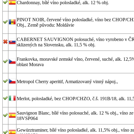
Chardonnay, bílé víno polosladké, alk. 12 % obj.
PINOT NOIR, červené víno polosladké, víno bez CHOP/CHZ
Obj., Země původu: Moldávie
CABERNET SAUVIGNON polosuché, víno vyrobeno v ČR 
sklizených na Slovensku, alk. 11,5 % obj.
Frankovka, moravské zemské víno, červené, suché, alk. 12,5%
oblast Morava
Metropol Cherry aperitif, Armatizovaný vinný nápoj.,
Merlot, polosladké, bez CHOP/CHZO, č.š. 191B/18, alk. 11,5%
Sauvignon Blanc, bílé víno polosuché, alk. 12 % obj., víno ze
18VSP064
Gewürztraminer, bílé víno polosladké, alk. 11,5% obj., víno ze