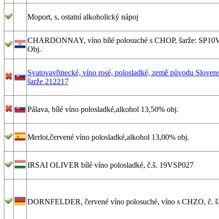
Moport, s, ostatní alkoholický nápoj
CHARDONNAY, víno bílé polosuché s CHOP, šarže: SP10V
Obj.
Svatovavřinecké, víno rosé, polosladké, země původu Slovens
šarže 212217
Pálava, bílé víno polosladké,alkohol 13,50% obj.
Merlot,červené víno polosladké,alkohol 13,00% obj.
IRSAI OLIVER bílé víno polosladké, č.š. 19VSP027
DORNFELDER, červené víno polosuché, víno s CHZO, č. š