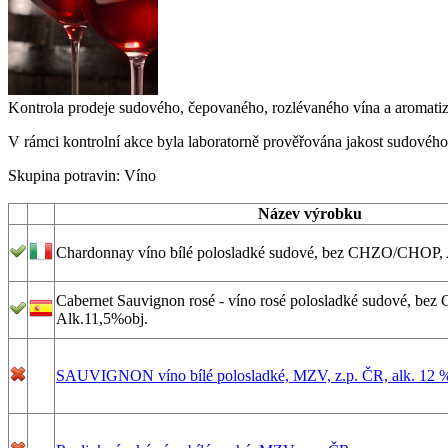
Kontrola prodeje sudového, čepovaného, rozlévaného vína a aromat
V rámci kontrolní akce byla laboratorně prověřována jakost sudovéh
Skupina potravin:
Víno
Název výrobku
Chardonnay víno bílé polosladké sudové, bez CHZO/CHOP, 
Cabernet Sauvignon rosé - víno rosé polosladké sudové, b
Alk.11,5%obj.
SAUVIGNON víno bílé polosladké, MZV, z.p. ČR, alk. 12 