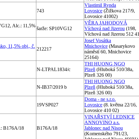
Vlastimil Rynda
743
Lovosice
(Žižkova 217/9,
Lovosice 41002)
VĚRA JAHODOVÁ
G12, Alc.: 11,5%
šarže: SP10VG12
Víchová nad Jizerou
(198,
Víchová nad Jizerou 512 4
Josef Vosátka
ko, 11,5% obj., č.
Mnichovice
(Masarykovo
212217
náměstí 60, Mnichovice
25164)
THI HUONG NGO
N-LTPAL1834/c
Plzeň
(Hluboká 510/38a,
Plzeň 326 00)
THI HUONG NGO
N-IB37/2019 b
Plzeň
(Hluboká 510/38a,
Plzeň 326 00)
Doma - ne s.r.o.
19VSP027
Lovosice
(8. května 22/16,
Lovosice 410 02)
VINAŘSTVÍ LEDNICE
ANNOVINO a.s.
.: B176A/18
B176A/18
Jablonec nad Nisou
(Komenského 791/23,