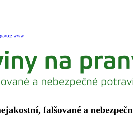
gov.cz
www
nejakostní, falšované a nebezpeč