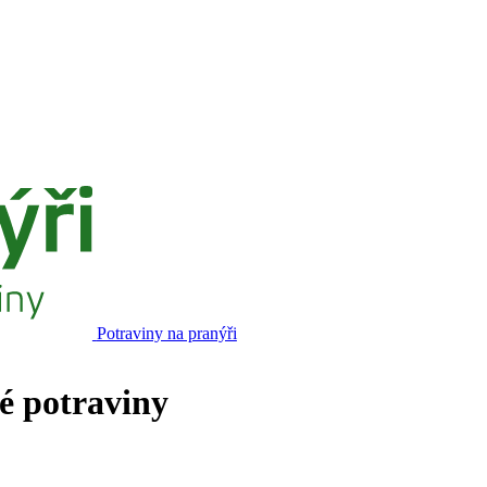
Potraviny na pranýři
né potraviny