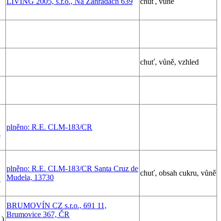
LIVING 2005, s.r.o., Na Zahradách 639
chuť, vůně
chuť, vůně, vzhled
plněno: R.E. CLM-183/CR
e
plněno: R.E. CLM-183/CR Santa Cruz de
chuť, obsah cukru, vůně
Mudela, 13730
e
BRUMOVÍN CZ s.r.o., 691 11,
Brumovice 367, ČR
1)