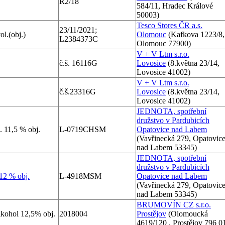
R2/18
584/11, Hradec Králové
50003)
Tesco Stores ČR a.s.
23/11/2021;
l.(obj.)
Olomouc
(Kafkova 1223/8,
L2384373C
Olomouc 77900)
V + V Ltm s.r.o.
č.š. 16116G
Lovosice
(8.května 23/14,
Lovosice 41002)
V + V Ltm s.r.o.
č.š.23316G
Lovosice
(8.května 23/14,
Lovosice 41002)
JEDNOTA, spotřební
družstvo v Pardubicích
. 11,5 % obj.
L-0719CHSM
Opatovice nad Labem
(Vavřinecká 279, Opatovic
nad Labem 53345)
JEDNOTA, spotřební
družstvo v Pardubicích
 12 % obj.
L-4918MSM
Opatovice nad Labem
(Vavřinecká 279, Opatovic
nad Labem 53345)
BRUMOVÍN CZ s.r.o.
ohol 12,5% obj.
2018004
Prostějov
(Olomoucká
4619/120 , Prostějov 796 0