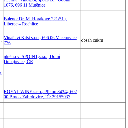
1076, 696 11 Mutěnice
Baleno: Dr. M. Horákové 221/51a,
Liberec – Rochlice
Vinařství Krist s.r.o., 696 06 Vacenovice
,
obsah cukru
776
plněno v: SPOINT,s.r.o., Dolní
ě
Dunajovice, ČR
o.
ROYAL WINE s.r.o., Příkop 843/4, 602
00 Brno - Zábrdovice, IČ: 29155037