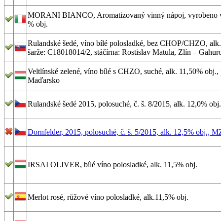
MORANI BIANCO, Aromatizovaný vinný nápoj, vyrobeno v I
% obj.
Rulandské šedé, víno bílé polosladké, bez CHOP/CHZO, alk. 
šarže: C18018014/2, stáčírna: Rostislav Matula, Zlín – Gahu
Veltlínské zelené, víno bílé s CHZO, suché, alk. 11,50% obj.,
Maďarsko
Rulandské šedé 2015, polosuché, č. š. 8/2015, alk. 12,0% ob
Dornfelder, 2015, polosuché, č. š. 5/2015, alk. 12,5% obj., 
IRSAI OLIVER, bílé víno polosladké, alk. 11,5% obj.
Merlot rosé, růžové víno polosladké, alk.11,5% obj.