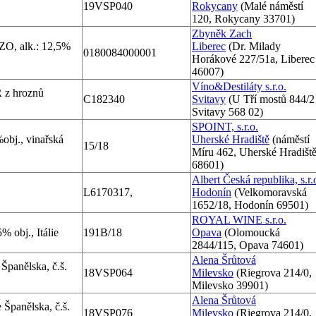
19VSP040
Rokycany
(Malé náměstí
120, Rokycany 33701)
Zbyněk Zach
O, alk.: 12,5%
Liberec
(Dr. Milady
0180084000001
Horákové 227/51a, Liberec
46007)
Víno&Destiláty s.r.o.
z hroznů
C182340
Svitavy
(U Tří mostů 844/2 
Svitavy 568 02)
SPOINT, s.r.o.
obj., vinařská
Uherské Hradiště
(náměstí
15/18
Míru 462, Uherské Hradišt
68601)
Albert Česká republika, s.r.
L6170317,
Hodonín
(Velkomoravská
1652/18, Hodonín 69501)
ROYAL WINE s.r.o.
 obj., Itálie
191B/18
Opava
(Olomoucká
2844/115, Opava 74601)
Alena Šrůtová
 Španělska, č.š.
18VSP064
Milevsko
(Riegrova 214/0,
Milevsko 39901)
Alena Šrůtová
 Španělska, č.š.
18VSP076
Milevsko
(Riegrova 214/0,