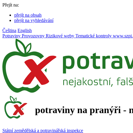
Přejít na:
přejít na obsah
přejít na vyhledávání
Čeština
English
Potraviny
Provozovny
Rizikové weby
Tematické kontroly
www.szpi.
potraviny na pranýři - 
Státní zemědělská a potravinářská inspekce