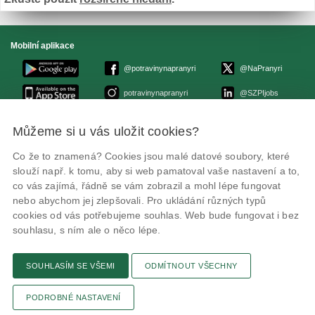
Mobilní aplikace
@potravinynapranyri
@NaPranyri
potravinynapranyri
@SZPIjobs
Můžeme si u vás uložit cookies?
© Státní zemědělská a potravinářská inspekce 2026
.
Květná 15, 603 00 Brno,
epodatelna
szpi.gov.cz
Co že to znamená? Cookies jsou malé datové soubory, které
ID datové schránky: avraiqg
slouží např. k tomu, aby si web pamatoval vaše nastavení a to,
IČO: 75014149, DIČ: CZ75014149
Zásady ochrany soukromí
Nastavení cookies
co vás zajímá, řádně se vám zobrazil a mohl lépe fungovat
nebo abychom jej zlepšovali. Pro ukládání různých typů
cookies od vás potřebujeme souhlas. Web bude fungovat i bez
souhlasu, s ním ale o něco lépe.
SOUHLASÍM SE VŠEMI
ODMÍTNOUT VŠECHNY
Připomínky
Novinky
Odkaz
RSS kanál
Tisk stránky
PODROBNÉ NASTAVENÍ