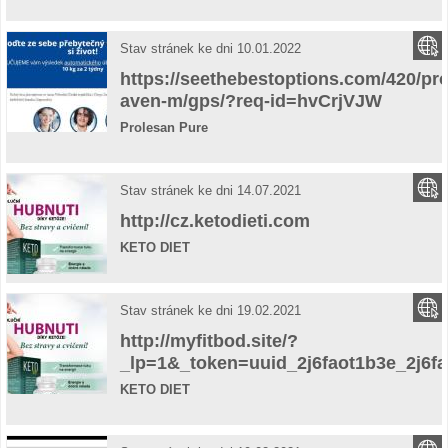
Stav stránek ke dni 10.01.2022
https://seethebestoptions.com/420/pr
aven-m/gps/?req-id=hvCrjVJW
Prolesan Pure
Stav stránek ke dni 14.07.2021
http://cz.ketodieti.com
KETO DIET
Stav stránek ke dni 19.02.2021
http://myfitbod.site/?
_lp=1&_token=uuid_2j6faot1b3e_2j6f
KETO DIET