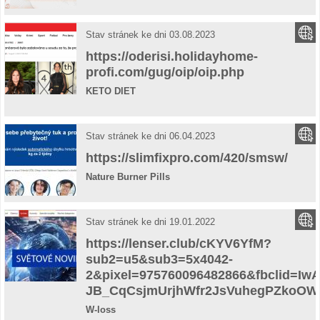
Stav stránek ke dni 03.08.2023
https://oderisi.holidayhome-
profi.com/gug/oip/oip.php
KETO DIET
Stav stránek ke dni 06.04.2023
https://slimfixpro.com/420/smsw/
Nature Burner Pills
Stav stránek ke dni 19.01.2022
https://lenser.club/cKYV6YfM?
sub2=u5&sub3=5x4042-
2&pixel=975760096482866&fbclid=I
JB_CqCsjmUrjhWfr2JsVuhegPZkoO
W-loss