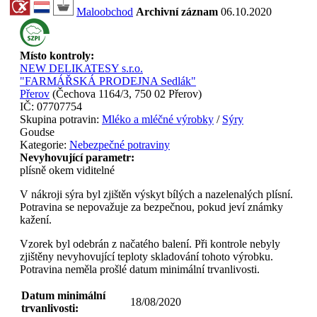
Maloobchod
Archivní záznam
06.10.2020
Místo kontroly:
NEW DELIKATESY s.r.o.
"FARMÁŘSKÁ PRODEJNA Sedlák"
Přerov
(
Čechova 1164/3, 750 02 Přerov
)
IČ:
07707754
Skupina potravin:
Mléko a mléčné výrobky
/
Sýry
Goudse
Kategorie:
Nebezpečné potraviny
Nevyhovující parametr:
plísně okem viditelné
V nákroji sýra byl zjištěn výskyt bílých a nazelenalých plísní.
Potravina se nepovažuje za bezpečnou, pokud jeví známky
kažení.
Vzorek byl odebrán z načatého balení. Při kontrole nebyly
zjištěny nevyhovující teploty skladování tohoto výrobku.
Potravina neměla prošlé datum minimální trvanlivosti.
Datum minimální
18/08/2020
trvanlivosti: