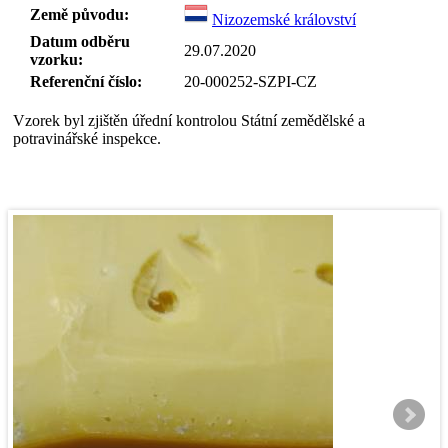
Země původu:
Nizozemské království
Datum odběru
29.07.2020
vzorku:
Referenční číslo:
20-000252-SZPI-CZ
Vzorek byl zjištěn úřední kontrolou Státní zemědělské a
potravinářské inspekce.