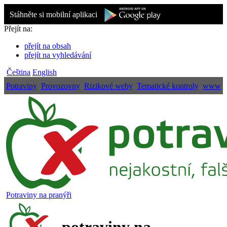
Stáhněte si mobilní aplikaci
Přejít na:
přejít na obsah
přejít na vyhledávání
Čeština
English
Potraviny
Provozovny
Rizikové weby
Tematické kontroly
www
Potraviny na pranýři