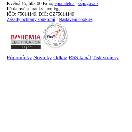
Květná 15, 603 00 Brno,
epodatelna
szpi.gov.cz
ID datové schránky: avraiqg
IČO: 75014149, DIČ: CZ75014149
Zásady ochrany soukromí
Nastavení cookies
Připomínky
Novinky
Odkaz
RSS kanál
Tisk stránky