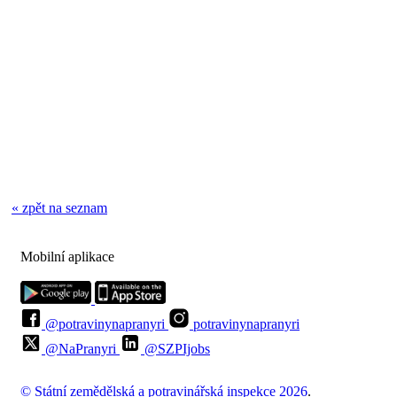
« zpět na seznam
Mobilní aplikace
@potravinynapranyri
potravinynapranyri
@NaPranyri
@SZPIjobs
© Státní zemědělská a potravinářská inspekce 2026
.