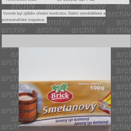
Vzorek byl zjištěn úřední kontrolou Státní zemědělské a
potravinářské inspekce.