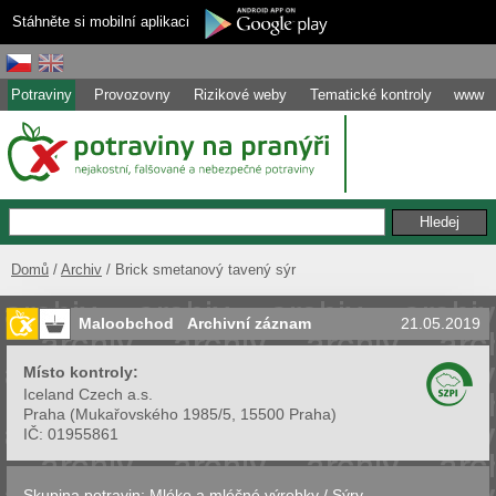
Stáhněte si mobilní aplikaci
Potraviny
Provozovny
Rizikové weby
Tematické kontroly
www
Domů
Archiv
Brick smetanový tavený sýr
Maloobchod
Archivní záznam
21.05.2019
Místo kontroly:
Iceland Czech a.s.
Praha
(
Mukařovského 1985/5, 15500 Praha
)
IČ:
01955861
Skupina potravin:
Mléko a mléčné výrobky
/
Sýry