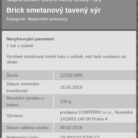
Brick smetanový tavený sýr
Kategorie:
Nejakostní potraviny
Nevyhovující parametr:
tuk v sušině
Výrobek obsahoval méně tuku v sušině, než bylo uvedeno na
obale.
Šarže:
1218Z1885
Datum minimální
15.05.2019
trvanlivosti:
Množství výrobku v
100
g
balení:
prodejce:COMPERIO s.r.o., Nuselská
Výrobce:
1419/53 140 00 Praha 4
Datum odběru vzorku:
08.02.2019
Referenční číslo:
19-000142-SZPI-CZ