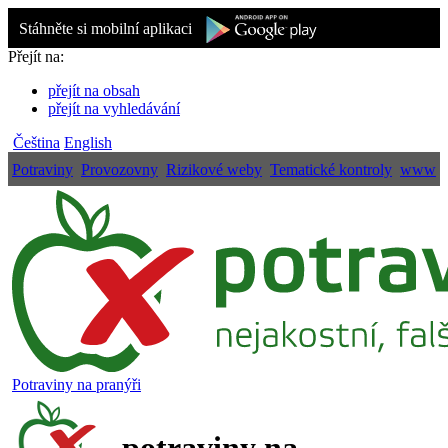
Stáhněte si mobilní aplikaci
Přejít na:
přejít na obsah
přejít na vyhledávání
Čeština
English
Potraviny
Provozovny
Rizikové weby
Tematické kontroly
www
Potraviny na pranýři