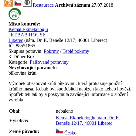
Restaurace
Archivní záznam
27.07.2018
Místo kontroly:
Kemal Ekmekcioglu
"KEBAB HOUSE"
Liberec
(
nám. Dr. E. Beneše 12/17, 46001 Liberec
)
IČ:
88551865
Skupina potravin:
Pokrmy
/
Teplé pokrmy
3. Döner Box
Kategorie:
Falšované potraviny
Nevyhovující parametr:
bílkovina krůtí
Výrobek obsahoval krůtí bílkovinu, která prokazuje použití
krůtího masa. Kebab byl spotřebiteli nabízen jako kebab hovězí.
Spotřebiteli tak byla poskytnuta zavádějící informace o složení
výrobku.
Obal:
nebaleno
Kemal Ekmekcioglu, nám. Dr. E.
Výrobce:
Beneše 12/17, 46001 Liberec
Země původu:
Česko