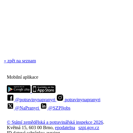
« zpět na seznam
Mobilní aplikace
@potravinynapranyri
potravinynapranyri
@NaPranyri
@SZPIjobs
© Státní zemědělská a potravinářská inspekce 2026
.
Květná 15, 603 00 Brno,
epodatelna
szpi.gov.cz
ID datové schránky: avraiqg