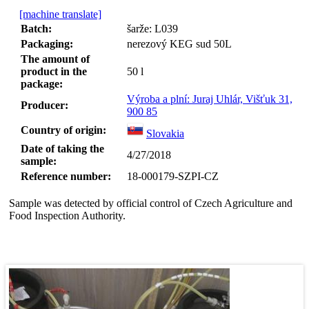
[machine translate]
Batch:
šarže: L039
Packaging:
nerezový KEG sud 50L
The amount of
product in the
50
l
package:
Výroba a plní: Juraj Uhlár, Višťuk 31,
Producer:
900 85
Country of origin:
Slovakia
Date of taking the
4/27/2018
sample:
Reference number:
18-000179-SZPI-CZ
Sample was detected by official control of Czech Agriculture and
Food Inspection Authority.