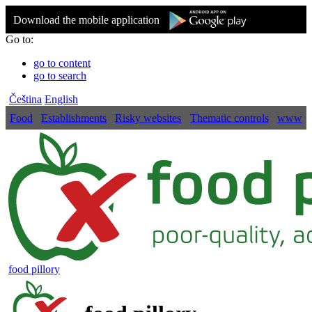
Download the mobile application
Go to:
go to content
go to search
Čeština
English
Food
Establishments
Risky websites
Thematic controls
www
food pillory