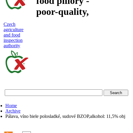
food pillory -
poor-quality,
adulterated
Czech
agriculture
and unsafe
and food
inspection
food
authority
Czech
agriculture
and
food
Home
inspection
Archive
Pálava, víno biele polosladké, sudové BZOP,alkohol: 11,5% obj
authority