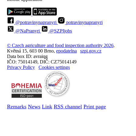
@potravinynapranyri
potravinynapranyri
@NaPranyri
@SZPIjobs
© Czech agriculture and food inspection authority 2026
.
Květná 15, 603 00 Brno,
epodatelna
szpi.gov.cz
Data box ID: avraiqg
IČO: 75014149, DIČ: CZ75014149
Privacy Policy
Cookies settings
Remarks
News
Link
RSS channel
Print page