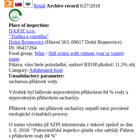
Retail
Archive record
6/27/2018
Place of inspection:
DAJOZ s.r.o.
"Trafika a vinotéka"
Dolní Bojanovice
(
Hlavní 563, 69617 Dolní Bojanovice
)
IN:
06417264
Food group:
Wine
/
Still wines with vintage year or variety
name
Pálava, víno biele polosladké, sudové BZOP,alkohol: 11,5% obj
Category:
Adulterated food
Unsatisfactory parameter:
sacharosa
přídavek vody
Výrobek byl falšován nepovoleným přídavkem 84 % vody a
nepovoleným přídavkem sacharózy.
Přídavek vody ani přídavek sacharózy nepatří mezi povolené
enologické (vinařské) procesy.
O tomto výrobku již SZPI informovala v tiskové zprávě ze dne
1. 6. 2018: "
Potravinářská inspekce zjistila víno odrůdy Pálava
s přídavkem vody 84 %
"