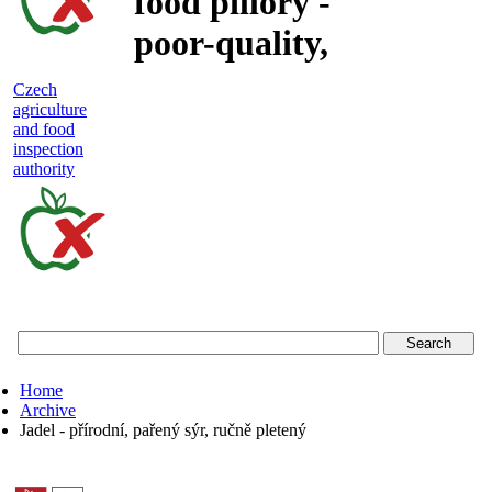
food pillory -
poor-quality,
adulterated
Czech
agriculture
and unsafe
and food
inspection
food
authority
Czech
agriculture
and
food
Home
inspection
Archive
Jadel - přírodní, pařený sýr, ručně pletený
authority