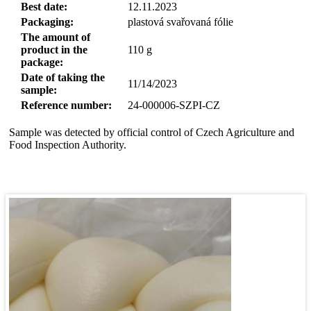
Best date:
12.11.2023
Packaging:
plastová svařovaná fólie
The amount of
product in the
110
g
package:
Date of taking the
11/14/2023
sample:
Reference number:
24-000006-SZPI-CZ
Sample was detected by official control of Czech Agriculture and
Food Inspection Authority.