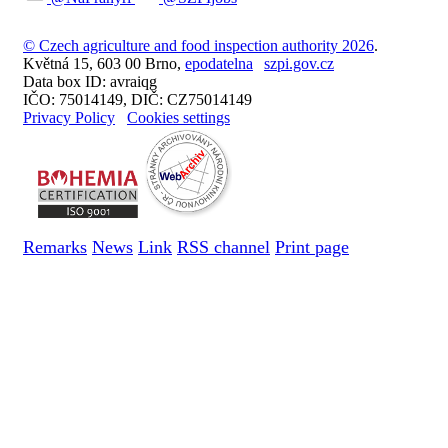
© Czech agriculture and food inspection authority 2026
.
Květná 15, 603 00 Brno,
epodatelna
szpi.gov.cz
Data box ID: avraiqg
IČO: 75014149, DIČ: CZ75014149
Privacy Policy
Cookies settings
Remarks
News
Link
RSS channel
Print page