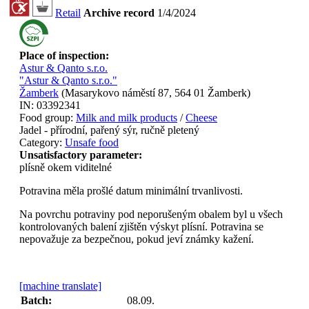
Retail
Archive record
1/4/2024
Place of inspection:
Astur & Qanto s.r.o.
"Astur & Qanto s.r.o."
Žamberk
(
Masarykovo náměstí 87, 564 01 Žamberk
)
IN:
03392341
Food group:
Milk and milk products
/
Cheese
Jadel - přírodní, pařený sýr, ručně pletený
Category:
Unsafe food
Unsatisfactory parameter:
plísně okem viditelné
Potravina měla prošlé datum minimální trvanlivosti.
Na povrchu potraviny pod neporušeným obalem byl u všech
kontrolovaných balení zjištěn výskyt plísní. Potravina se
nepovažuje za bezpečnou, pokud jeví známky kažení.
[machine translate]
Batch:
08.09.