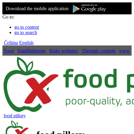
Download the mobile application
Go to:
go to content
go to search
Čeština
English
Food
Establishments
Risky websites
Thematic controls
www
food pillory