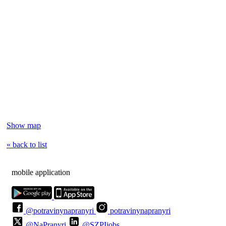
Show map
« back to list
mobile application
@potravinynapranyri
potravinynapranyri
@NaPranyri
@SZPIjobs