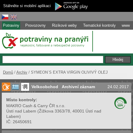
Stáhněte si mobilní aplikaci
Potraviny
Provozovny
Rizikové weby
Tematické kontroly
www
Domů
Archiv
SYMEON´S EXTRA VIRGIN OLIVIVÝ OLEJ
Velkoobchod
Archivní záznam
24.02.2017
Místo kontroly:
MAKRO Cash & Carry ČR s.r.o.
Ústí nad Labem
(
Žižkova 3363/78, 40001 Ústí nad
Labem
)
IČ:
26450691