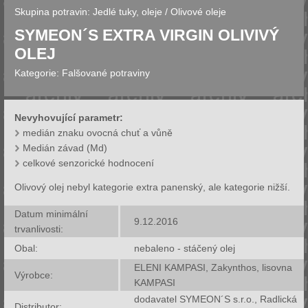
Skupina potravin:
Jedlé tuky, oleje
/
Olivové oleje
SYMEON´S EXTRA VIRGIN OLIVIVÝ
OLEJ
Kategorie:
Falšované potraviny
Nevyhovující parametr:
medián znaku ovocná chuť a vůně
Medián závad (Md)
celkové senzorické hodnocení
Olivový olej nebyl kategorie extra panenský, ale kategorie nižší.
Datum minimální
9.12.2016
trvanlivosti:
Obal:
nebaleno - stáčený olej
ELENI KAMPASI, Zakynthos, lisovna
Výrobce:
KAMPASI
dodavatel SYMEON´S s.r.o., Radlická
Distributor: