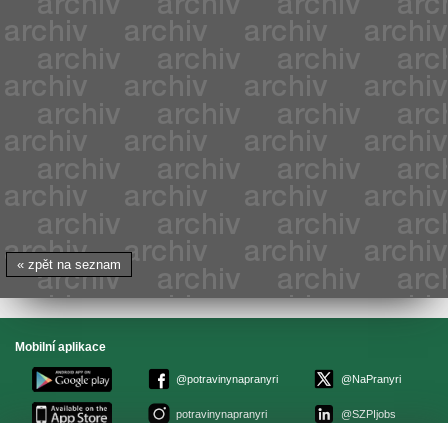
« zpět na seznam
Mobilní aplikace
@potravinynapranyri
@NaPranyri
potravinynapranyri
@SZPIjobs