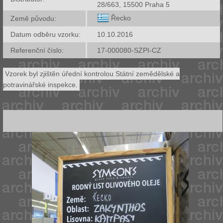
28/663, 15500 Praha 5
Řecko
Země původu:
Datum odběru vzorku:
10.10.2016
Referenční číslo:
17-000080-SZPI-CZ
Vzorek byl zjištěn úřední kontrolou Státní zemědělské a
potravinářské inspekce.