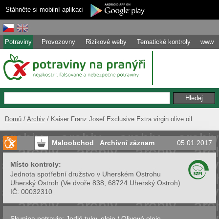
Stáhněte si mobilní aplikaci
Potraviny
Provozovny
Rizikové weby
Tematické kontroly
www
Domů
Archiv
Kaiser Franz Josef Exclusive Extra virgin olive oil
Maloobchod
Archivní záznam
05.01.2017
Místo kontroly:
Jednota spotřební družstvo v Uherském Ostrohu
Uherský Ostroh
(
Ve dvoře 838, 68724 Uherský Ostroh
)
IČ:
00032310
Skupina potravin:
Jedlé tuky, oleje
/
Olivové oleje