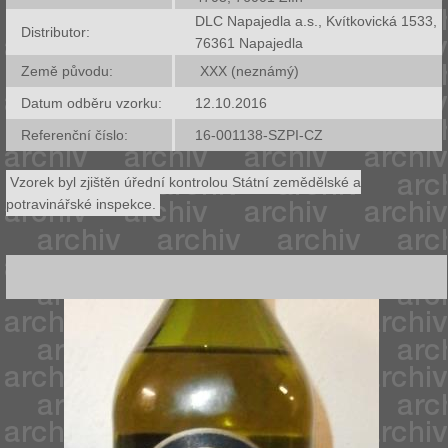
DLC Napajedla a.s., Kvítkovická 1533,
Distributor:
76361 Napajedla
Země původu:
XXX (neznámý)
Datum odběru vzorku:
12.10.2016
Referenční číslo:
16-001138-SZPI-CZ
Vzorek byl zjištěn úřední kontrolou Státní zemědělské a
potravinářské inspekce.