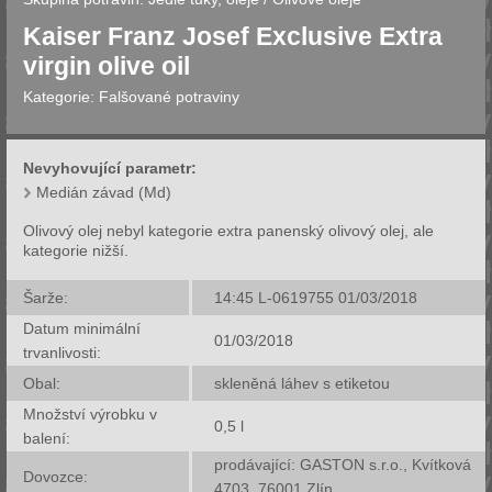
Kaiser Franz Josef Exclusive Extra
virgin olive oil
Kategorie:
Falšované potraviny
Nevyhovující parametr:
Medián závad (Md)
Olivový olej nebyl kategorie extra panenský olivový olej, ale
kategorie nižší.
Šarže:
14:45 L-0619755 01/03/2018
Datum minimální
01/03/2018
trvanlivosti:
Obal:
skleněná láhev s etiketou
Množství výrobku v
0,5
l
balení:
prodávající: GASTON s.r.o., Kvítková
Dovozce:
4703, 76001 Zlín