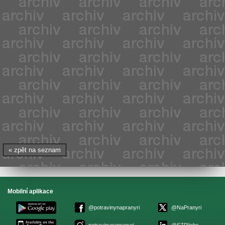
« zpět na seznam
Mobilní aplikace
@potravinynapranyri
@NaPranyri