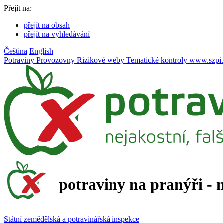
Přejít na:
přejít na obsah
přejít na vyhledávání
Čeština
English
Potraviny
Provozovny
Rizikové weby
Tematické kontroly
www.szpi.
potraviny na pranýři - 
Státní zemědělská a potravinářská inspekce