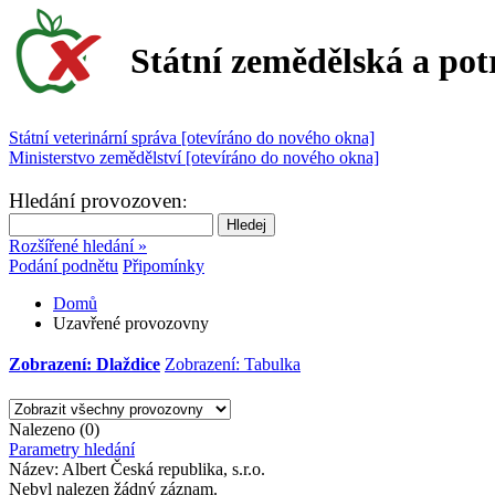
Státní zemědělská a pot
Státní veterinární správa [otevíráno do nového okna]
Ministerstvo zemědělství [otevíráno do nového okna]
Hledání provozoven
:
Rozšířené hledání »
Podání podnětu
Připomínky
Domů
Uzavřené provozovny
Zobrazení: Dlaždice
Zobrazení: Tabulka
Nalezeno (0)
Parametry hledání
Název:
Albert Česká republika, s.r.o.
Nebyl nalezen žádný záznam.