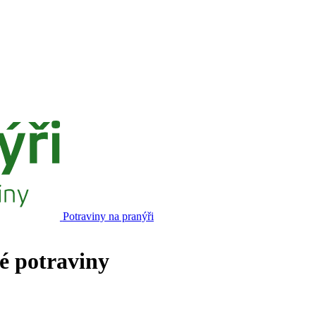
Potraviny na pranýři
né potraviny