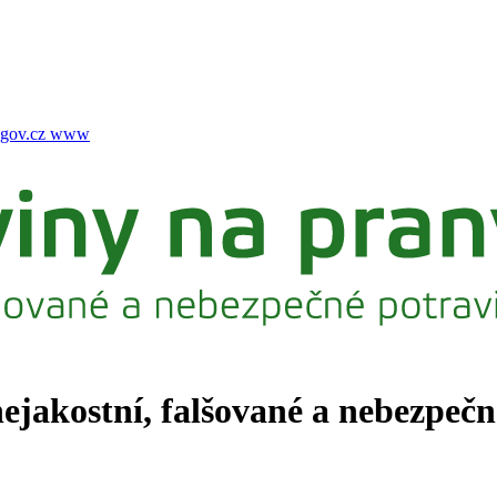
gov.cz
www
nejakostní, falšované a nebezpeč