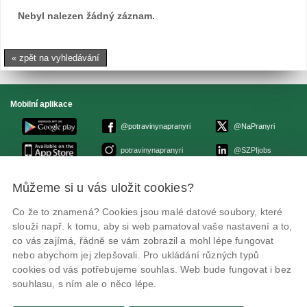
Nebyl nalezen žádný záznam.
« zpět na vyhledávání
Mobilní aplikace
@potravinynapranyri
@NaPranyri
potravinynapranyri
@SZPIjobs
Můžeme si u vás uložit cookies?
© Státní zemědělská a potravinářská inspekce 2026
.
Květná 15, 603 00 Brno,
epodatelna
szpi.gov.cz
Co že to znamená? Cookies jsou malé datové soubory, které
ID datové schránky: avraiqg
slouží např. k tomu, aby si web pamatoval vaše nastavení a to,
IČO: 75014149, DIČ: CZ75014149
Zásady ochrany soukromí
Nastavení cookies
co vás zajímá, řádně se vám zobrazil a mohl lépe fungovat
nebo abychom jej zlepšovali. Pro ukládání různých typů
cookies od vás potřebujeme souhlas. Web bude fungovat i bez
souhlasu, s ním ale o něco lépe.