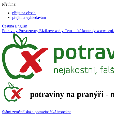
Přejít na:
přejít na obsah
přejít na vyhledávání
Čeština
English
Potraviny
Provozovny
Rizikové weby
Tematické kontroly
www.szpi.
potraviny na pranýři - 
Státní zemědělská a potravinářská inspekce