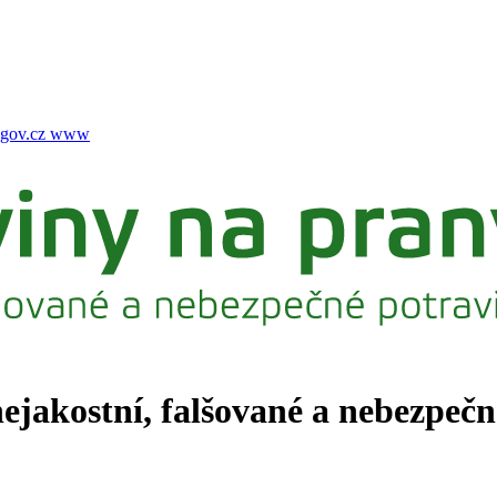
gov.cz
www
nejakostní, falšované a nebezpeč