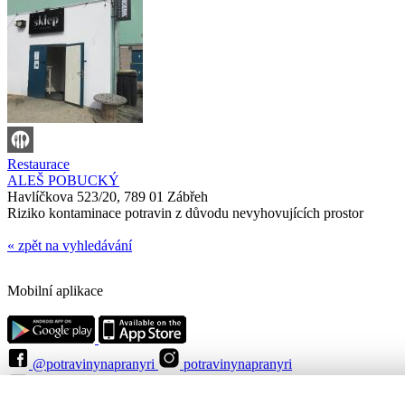
Restaurace
ALEŠ POBUCKÝ
Havlíčkova 523/20, 789 01 Zábřeh
Riziko kontaminace potravin z důvodu nevyhovujících prostor
« zpět na vyhledávání
Mobilní aplikace
@potravinynapranyri
potravinynapranyri
@NaPranyri
@SZPIjobs