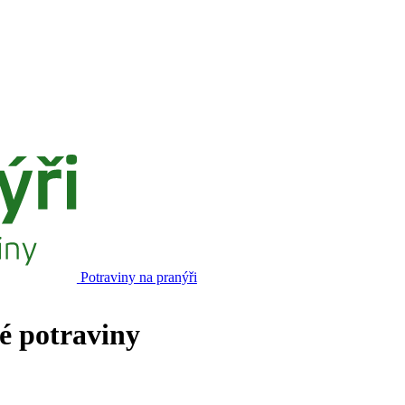
Potraviny na pranýři
né potraviny