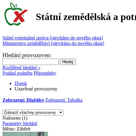
Státní zemědělská a pot
Státní veterinární správa [otevíráno do nového okna]
Ministerstvo zemědělství [otevíráno do nového okna]
Hledání provozoven
:
Rozšířené hledání »
Podání podnětu
Připomínky
Domů
Uzavřené provozovny
Zobrazení: Dlaždice
Zobrazení: Tabulka
Nalezeno (1)
Parametry hledání
Město:
Zábřeh