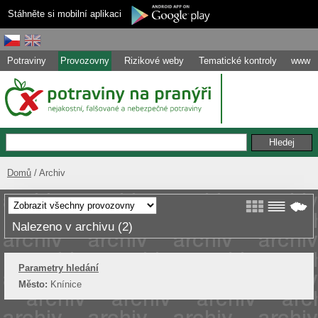
Stáhněte si mobilní aplikaci
Potraviny
Provozovny
Rizikové weby
Tematické kontroly
www
Domů
Archiv
Nalezeno v archivu (2)
Parametry hledání
Město:
Knínice