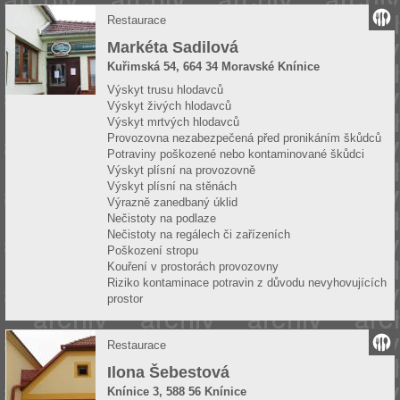
Restaurace
Markéta Sadilová
Kuřimská 54, 664 34 Moravské Knínice
Výskyt trusu hlodavců
Výskyt živých hlodavců
Výskyt mrtvých hlodavců
Provozovna nezabezpečená před pronikáním škůdců
Potraviny poškozené nebo kontaminované škůdci
Výskyt plísní na provozovně
Výskyt plísní na stěnách
Výrazně zanedbaný úklid
Nečistoty na podlaze
Nečistoty na regálech či zařízeních
Poškození stropu
Kouření v prostorách provozovny
Riziko kontaminace potravin z důvodu nevyhovujících
prostor
Restaurace
Ilona Šebestová
Knínice 3, 588 56 Knínice