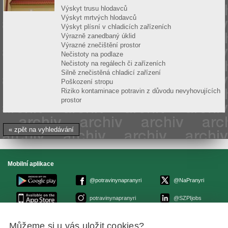
Výskyt trusu hlodavců
Výskyt mrtvých hlodavců
Výskyt plísní v chladicích zařízeních
Výrazně zanedbaný úklid
Výrazné znečištění prostor
Nečistoty na podlaze
Nečistoty na regálech či zařízeních
Silně znečistěná chladicí zařízení
Poškození stropu
Riziko kontaminace potravin z důvodu nevyhovujících
prostor
« zpět na vyhledávání
Mobilní aplikace
@potravinynapranyri
@NaPranyri
potravinynapranyri
@SZPIjobs
Můžeme si u vás uložit cookies?
© Státní zemědělská a potravinářská inspekce 2026
.