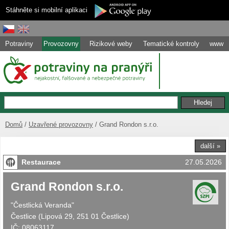
Stáhněte si mobilní aplikaci
Potraviny
Provozovny
Rizikové weby
Tematické kontroly
www
Domů
Uzavřené provozovny
Grand Rondon s.r.o.
další »
Restaurace
27.05.2026
Grand Rondon s.r.o.
"Čestlická Veranda"
Čestlice
(
Lipová 29, 251 01 Čestlice
)
IČ:
08063117