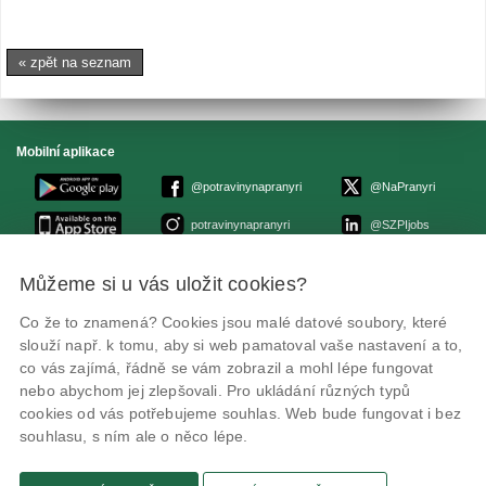
« zpět na seznam
Mobilní aplikace
@potravinynapranyri
@NaPranyri
potravinynapranyri
@SZPIjobs
Můžeme si u vás uložit cookies?
© Státní zemědělská a potravinářská inspekce 2026
.
Květná 15, 603 00 Brno,
epodatelna
szpi.gov.cz
Co že to znamená? Cookies jsou malé datové soubory, které
ID datové schránky: avraiqg
slouží např. k tomu, aby si web pamatoval vaše nastavení a to,
IČO: 75014149, DIČ: CZ75014149
Zásady ochrany soukromí
Nastavení cookies
co vás zajímá, řádně se vám zobrazil a mohl lépe fungovat
nebo abychom jej zlepšovali. Pro ukládání různých typů
cookies od vás potřebujeme souhlas. Web bude fungovat i bez
souhlasu, s ním ale o něco lépe.