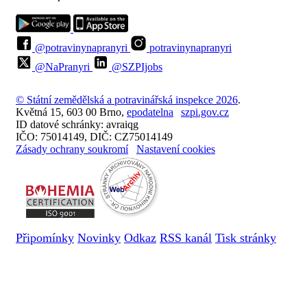
@potravinynapranyri
potravinynapranyri
@NaPranyri
@SZPIjobs
© Státní zemědělská a potravinářská inspekce 2026
.
Květná 15, 603 00 Brno,
epodatelna
szpi.gov.cz
ID datové schránky: avraiqg
IČO: 75014149, DIČ: CZ75014149
Zásady ochrany soukromí
Nastavení cookies
Připomínky
Novinky
Odkaz
RSS kanál
Tisk stránky