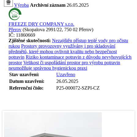
Výroba
Archivní záznam
26.05.2025
FREEZE DRY COMPANY s.r.o.
Přerov
(
Skopalova 2991/22, 750 02 Přerov
)
IČ:
11860669
Zjištěné skutečnosti:
Nezajištěn přístup teplé vody pro očistu
rukou
Prostory provozovny využívány i pro skladování
předmětů, které mohou ovlivnit kvalitu nebo bezpečnost
potravin
Riziko kontaminace potravin z důvodu nevyhovujících
prostor
Velikost či uspořádání prostor pro výrobu potravin
neumožňuje správnou hygienickou praxi
Stav uzavření:
Uzavřeno
Datum uzavření:
26.05.2025
Referenční číslo:
P25-000072-SZPI-CZ