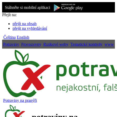
Stáhněte si mobilní aplikaci
Přejít na:
přejít na obsah
přejít na vyhledávání
Čeština
English
Potraviny
Provozovny
Rizikové weby
Tematické kontroly
www
Potraviny na pranýři